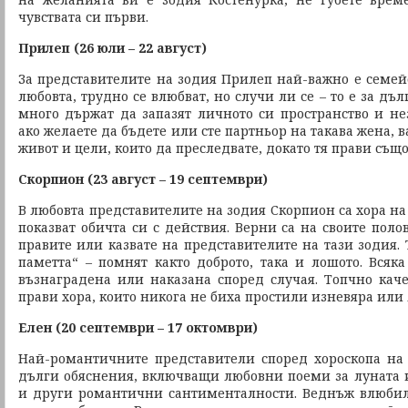
чувствата си първи.
Прилеп (26 юли – 22 август)
За представителите на зодия Прилеп най-важно е семейс
любовта, трудно се влюбват, но случи ли се – то е за дъ
много държат да запазят личното си пространство и нез
ако желаете да бъдете или сте партньор на такава жена, 
живот и цели, които да преследвате, докато тя прави също
Скорпион (23 август – 19 септември)
В любовта представителите на зодия Скорпион са хора на 
показват обичта си с действия. Верни са на своите пол
правите или казвате на представителите на тази зодия.
паметта“ – помнят както доброто, така и лошото. Всяк
възнаградена или наказана според случая. Топчно кач
прави хора, които никога не биха простили изневяра или
Елен (20 септември – 17 октомври)
Най-романтичните представители според хороскопа на 
дълги обяснения, включващи любовни поеми за луната и 
и други романтични сантименталности. Веднъж влюбили