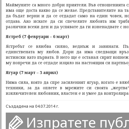
Маймуните са много добри приятели. Във отношенията си
има още доста какво да се желае. Представителите на т
да бъдат верни и да се отдадат само на един човек, н
отдава. Ако искате да си спечелите любовта им тряб
различни всеки ден и да успявате да ги изненадвате с нов
Ястреб (7 февруари – 6 март)
Ястребът се влюбва силно, веднъж и завинаги. 
единствената му любов. Дори да има следващи връз
истински като първата. В него ще е останал скрит копне
му попречи да се отдаде изцяло на настоящия си партньо
Ягуар (7 март – 3 април)
Няма сила, която да спре засиленият ягуар, когато е влю
техники, за да оплете в мрежите си своята „жертва
изключителен любовник, властен е и умее да контролира
Създадена на 04.07.2014 г.
Изпратете пуб