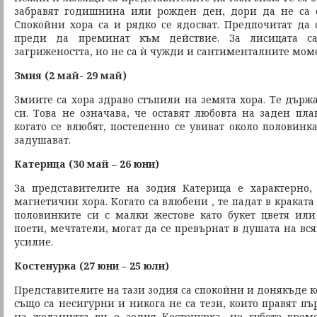
забравят годишнина или рожден ден, дори да не са о
Спокойни хора са и рядко се ядосват. Предпочитат да 
преди да преминат към действие. За лисицата са
загрижеността, но не са ѝ чужди и сантименталните мом
Змия (2 май- 29 май)
Змиите са хора здраво стъпили на земята хора. Те държ
си. Това не означава, че оставят любовта на заден пла
когато се влюбят, постепенно се увиват около половинка
задушават.
Катерица (30 май – 26 юни)
За представителите на зодия Катерица е характерно
магнетични хора. Когато са влюбени , те падат в кракат
половинките си с малки жестове като букет цветя ил
поети, мечтатели, могат да се превърнат в душата на вс
усилие.
Костенурка (27 юни – 25 юли)
Представителите на тази зодия са спокойни и донякъде к
също са несигурни и никога не са тези, които правят пър
на желанията ви е зодия Костенурка, не губете врем