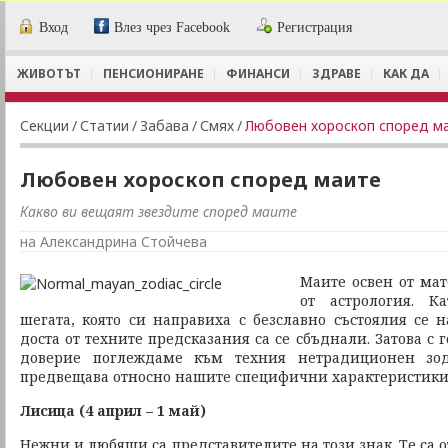
Вход
Влез чрез Facebook
Регистрация
ЖИВОТЪТ
ПЕНСИОНИРАНЕ
ФИНАНСИ
ЗДРАВЕ
КАК ДА
Секции
/
Статии
/
Забава
/
Смях
/
Любовен хороскоп според м
Любовен хороскоп според маите
Какво ви вещаят звездите според маите
на Александрина Стойчева
Маите освен от мат
от астрология. К
шегата, която си направиха с безславно състоялия се на
доста от техните предсказания са се сбъднали. Затова с
доверие поглеждаме към техния нетрадиционен зод
предвещава относно нашите специфични характеристики 
Лисица (4 април – 1 май)
Нежни и любящи са представителите на този знак. Те са о