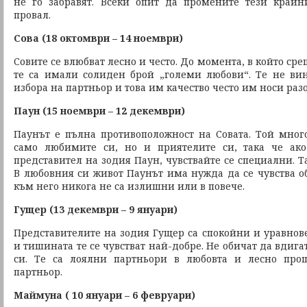
не го забравят. Всеки опит да промените тези край
провал.
Сова (18 октомври – 14 ноември)
Совите се влюбват лесно и често. До момента, в който ср
те са имали солиден брой „големи любови“. Те не ви
избора на партньор и това им качество често им носи раз
Паун (15 ноември – 12 декември)
Паунът е пълна противоположност на Совата. Той мно
само любимите си, но и приятелите си, така че ак
представител на зодия Паун, чувствайте се специални. Та
В любовния си живот Паунът има нужда да се чувства 
към него никога не са излишни или в повече.
Гущер (13 декември – 9 януари)
Представителите на зодия Гущер са спокойни и уравнове
и тишината те се чувстват най-добре. Не обичат да вдига
си. Те са лоялни партньори в любовта и лесно про
партньор.
Маймуна ( 10 януари – 6 февруари)