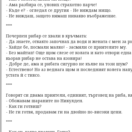
- Ама разбира се, улових страхотно парче!
- Къде е? - огледал се другия - Не виждам нищо.
- Не виждаш, защото нямаш никакво въображение.
***
Почерпен рибар се хвали в кръчмата:
- Да знаете, откакто започнах да водя и жената с мен за 
- Хайде бе, посмали малко! - засмяли се приятелите му.
- Без майтап! Още щом слезе от колата и като отвори една 
кьорав рибар не остава на язовира!
- Добре де, ама и рибата сигурно не кълве на този шум?
- Естествено! Но аз веднага щом и последният колега нап
устата й с тиксо.
***
Говорят си двама приятели, единият, търговец на риба, ка
- Обожавам шараните по Никулден.
- Как ги готвиш?
- Не ги готвя, продавам ги на двойно по-високи цени.
***
- Как си, какво правиш, Гоше?