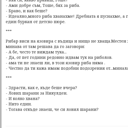
- Ами добре съм, Тоше, бях за риба.
- Браво, и как беше?
- Идеално,много риба хванахме! Дребната я пуснахме, а 
един буркан от детско пюре.
***
Рибар виси на язовира с въдица и нищо не хваща.Местен 
минава от там решава да го заговори:
- А бе, често те виждам тука...
- Да, от пет години редовно идвам тук на риболов.
- ама ти не знаеш ли, в този язовир риба няма .
- Честно да ти кажа имам подобни подозрения от...минал
***
- Здрасти, как е, къде беше вчера?
- Лових шарани за Никулден.
- И колко хвана?
- Нито един.
- Тогава откъде знаеш, че си ловил шарани?