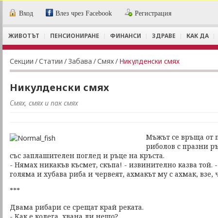
Вход
Влез чрез Facebook
Регистрация
ЖИВОТЪТ
ПЕНСИОНИРАНЕ
ФИНАНСИ
ЗДРАВЕ
КАК ДА
Секции
/
Статии
/
Забава
/
Смях
/
Никулденски смях
Никулденски смях
Смях, смях и пак смях
Мъжът се връща от
риболов с празни р
със заплашителен поглед и ръце на кръста.
- Нямах никакъв късмет, скъпа! - извинително казва той. 
голяма и хубава риба и червеят, ахмакът му с ахмак, взе, ч
***
Двама рибари се срещат край реката.
- Как е колега, хвана ли нещо?