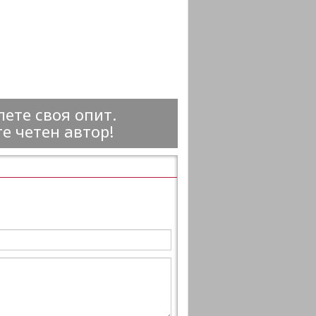
ете своя опит.
е четен автор!