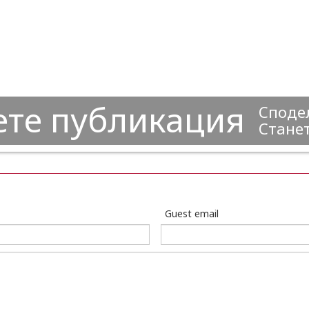
ете публикация
Сподел
Станет
Guest email