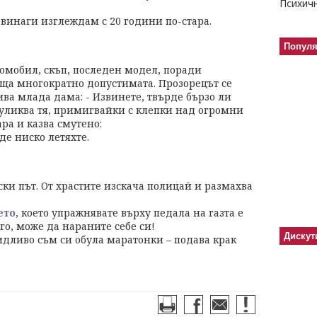
а винаги изглеждам с 20 години по-стара.
Попул
томобил, скъп, последен модел, поради
ща многократно допустимата. Прозорецът се
ива млада дама: - Извинете, твърде бързо ли
руликва тя, примигвайки с клепки над огромни
ра и казва смутено:
рде ниско летяхте.
ски път. От храстите изскача полицай и размахва
ето
, което упражнявате върху педала на газта е
о, може да нараните себе си!
Дискут
идливо съм си обула маратонки – подава крак