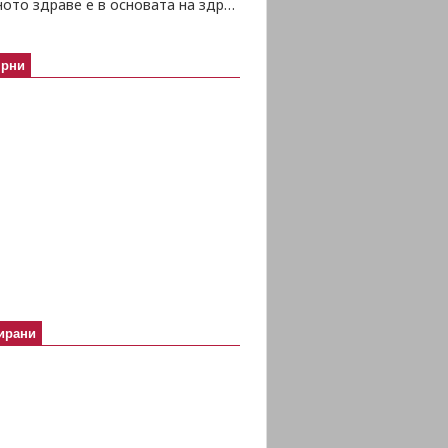
Психичното здраве е в основата на здравето изобщо
ярни
ирани