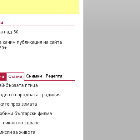
ни
а над 50
а качим публикация на сайта
50+
Снимки
Рецепти
ни
Статии
ай-бързата птица
вден в народната традиция
жите през зимата
любими български филма
- пикантно здраве
мисли за живота