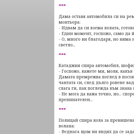
***
Дама оставя автомобила си на рем
монтьора:
- Идвам да си взема колата, готова
- Един момент, госпожо, само да й
- О, много ви благодаря, но няма 
светло...
***
Катаджия спира автомобил, шофир
- Госпожо, кажете ми, моля, какъв
Дамата премрежва поглед в посока
чантата си, след дълго ровене вад
слага ги, пак поглежда към знака 
- Не мога да кажа точно, но... спор
препинателен...
***
Полицай спира кола за превишена 
волана:
- Веднага щом ви видях да се зада