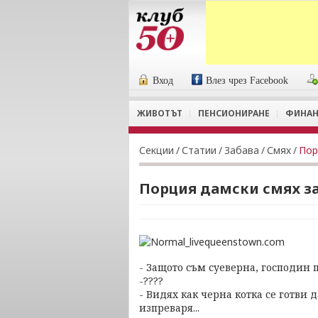
Вход
Влез чрез Facebook
ЖИВОТЪТ
ПЕНСИОНИРАНЕ
ФИНАН
Секции
/
Статии
/
Забава
/
Смях
/
Пор
Порция дамски смях з
- Защото съм суеверна, господин 
-????
- Видях как черна котка се готви д
изпреваря...