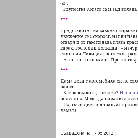
60".
- Глупости! Когато съм зад волан
***
Представител на закона спира ав
движение със скорост, надвишава
отваря и от там подава глава крас
карах, господин полицай? – изчу
сини очи Полицаят поглежда рада
- А, не, не, госпожице. Просто твъ
***
Дама лети с автомобила си по сел
палка:
- Какво правите, госпожо?
Насили
подсъдно. Може да нараните няког
- Но, господин полицай, аз придв
дамата
Създадена на 17.05.2012 г.