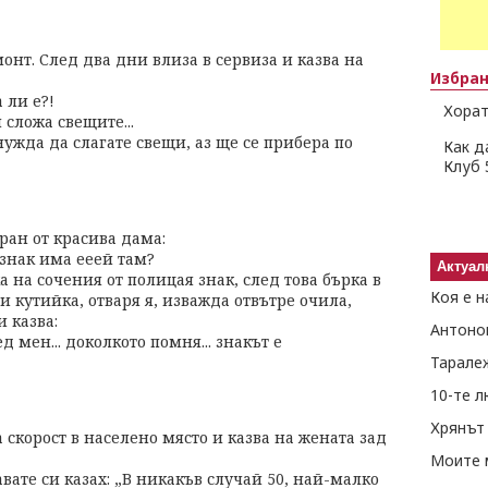
онт. След два дни влиза в сервиза и казва на
Избра
 ли е?!
Хорат
 сложа свещите...
нужда да слагате свещи, аз ще се прибера по
Как д
Клуб 
ан от красива дама:
 знак има ееей там?
Актуал
 на сочения от полицая знак, след това бърка в
Коя е н
и кутийка, отваря я, изважда отвътре очила,
и казва:
Антоно
ед мен... доколкото помня... знакът е
Тарале
10-те 
Хрянът 
скорост в населено място и казва на жената зад
Моите 
вате си казах: „В никакъв случай 50, най-малко