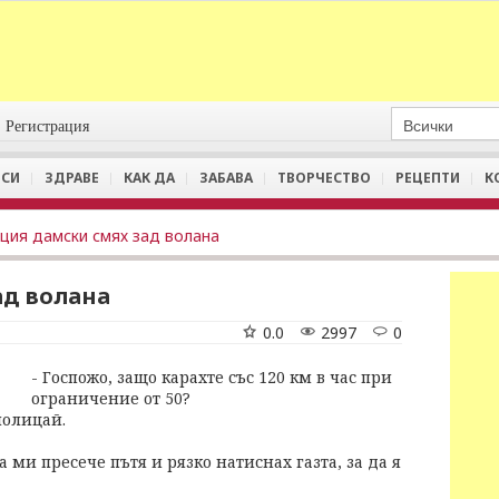
Регистрация
СИ
ЗДРАВЕ
КАК ДА
ЗАБАВА
ТВОРЧЕСТВО
РЕЦЕПТИ
К
ция дамски смях зад волана
ад волана
0.0
2997
0
- Госпожо, защо карахте със 120 км в час при
ограничение от 50?
полицай.
а ми пресече пътя и рязко натиснах газта, за да я