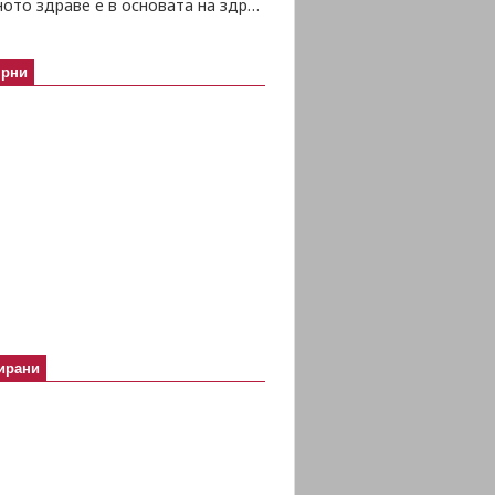
Психичното здраве е в основата на здравето изобщо
ярни
ирани