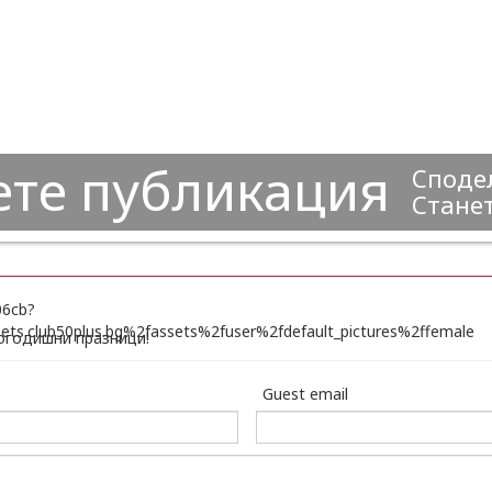
ете публикация
Сподел
Станет
огодишни празници!
Guest email