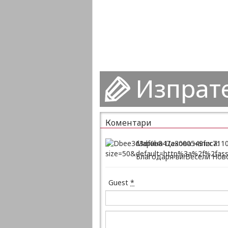
Изпрат
Коментари
Марина Цекова написа:
Благодаря ви!Весели Нов
Guest
*