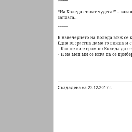
*****
“На Коледа стават чудеса!” – каз
заплата…
*****
В навечерието на Коледа мъж се 
Една възрастна дама го вижда и 
- Как не ви е срам по Коледа да с
- И на мен ми се иска да се прибе
Създадена на 22.12.2017 г.