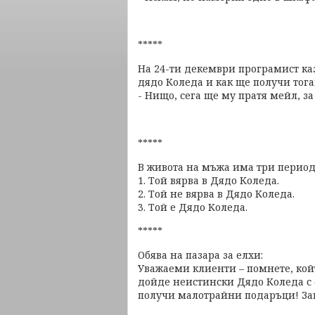
*****
На 24-ти декември програмист каз
дядо Коледа и как ще получи тога
- Нищо, сега ще му пратя мейл, за
*****
В живота на мъжа има три период
1. Той вярва в Дядо Коледа.
2. Той не вярва в Дядо Коледа.
3. Той е Дядо Коледа.
*****
Обява на пазара за елхи:
Уважаеми клиенти – помнете, кой
дойде неистински Дядо Коледа с 
получи малотрайни подаръци! Зап