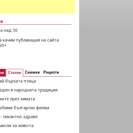
ни
а над 50
а качим публикация на сайта
50+
Снимки
Рецепти
ни
Статии
ай-бързата птица
вден в народната традиция
жите през зимата
любими български филма
- пикантно здраве
мисли за живота