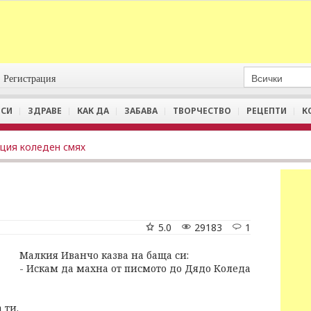
Регистрация
СИ
ЗДРАВЕ
КАК ДА
ЗАБАВА
ТВОРЧЕСТВО
РЕЦЕПТИ
К
ция коледен смях
5.0
29183
1
Малкия Иванчо казва на баща си:
- Искам да махна от писмото до Дядо Коледа
 ти.