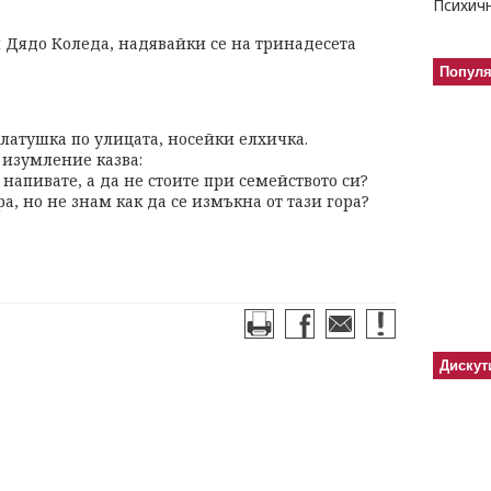
ал Дядо Коледа, надявайки се на тринадесета
Попул
клатушка по улицата, носейки елхичка.
с изумление казва:
е напивате, а да не стоите при семейството си?
ра, но не знам как да се измъкна от тази гора?
Дискут