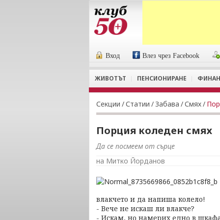
Вход
Влез чрез Facebook
ЖИВОТЪТ
ПЕНСИОНИРАНЕ
ФИНАН
Секции
/
Статии
/
Забава
/
Смях
/
Пор
Порция коледен смях
Да се посмеем от сърце
на Митко Йорданов
влакчето и да напиша колело!
- Вече не искаш ли влакче?
- Искам, но намерих едно в шкафа