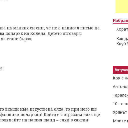
Избра
ва на малкия си син, че не е написал писмо на
Хорат
ва подарък на Коледа. Детето отговаря:
Как д
 да стане бързо.
Клуб 
а:
Актуал
Коя е н
Антоно
Тарале
10-те 
то вкъщи има изкуствена елха, то при него ще
Хрянът 
фалшиви подаръци! Който е с отрязана елха ще
овядайте на нашия щанд – елхи в саксии!
Моите 