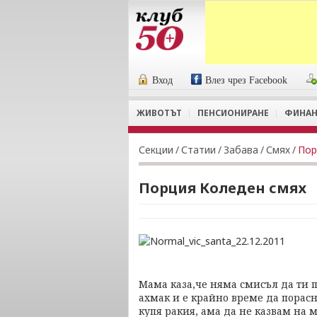
Вход
Влез чрез Facebook
ЖИВОТЪТ
ПЕНСИОНИРАНЕ
ФИНАН
Секции
/
Статии
/
Забава
/
Смях
/
Пор
Порция Коледен смях
Мама каза,че няма смисъл да ти пи
ахмак и е крайно време да порасн
купя ракия, ама да не казвам на м