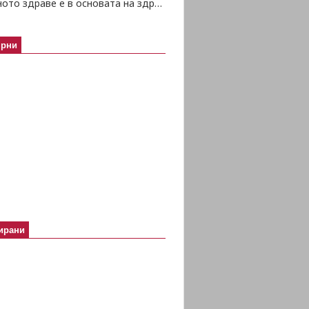
Психичното здраве е в основата на здравето изобщо
ярни
ирани