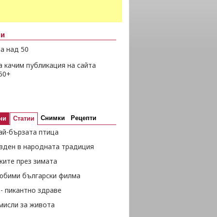
ни
а над 50
а качим публикация на сайта
50+
Снимки
Рецепти
ни
Статии
ай-бързата птица
вден в народната традиция
жите през зимата
любими български филма
- пикантно здраве
мисли за живота