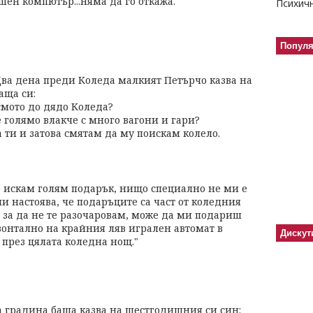
шен компютър...няма да го откажа.
Попул
ва дена преди Коледа малкият Петърчо казва на
аща си:
смото до дядо Коледа?
 голямо влакче с много вагони и гари?
 ти и затова смятам да му поискам колело.
е искам голям подарък, нищо специално не ми е
и настоява, че подаръците са част от коледния
и за да не те разочаровам, може да ми подариш
зонтално на крайния ляв игрален автомат в
Дискут
 през цялата коледна нощ."
а градина баща казва на шестгодишния си син: