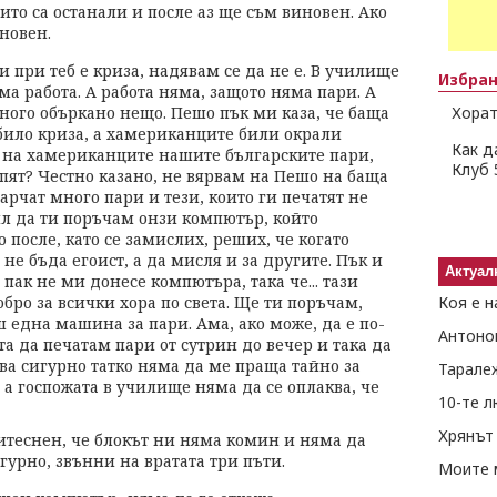
ито са останали и после аз ще съм виновен. Ако
иновен.
 при теб е криза, надявам се да не е. В училище
Избра
яма работа. А работа няма, защото няма пари. А
ного объркано нещо. Пешо пък ми каза, че баща
Хорат
 било криза, а хамериканците били окрали
Как д
м на хамериканците нашите българските пари,
Клуб 
упят? Честно казано, не вярвам на Пешо на баща
харчат много пари и тези, които ги печатят не
ил да ти поръчам онзи компютър, който
 после, като се замислих, реших, че когато
не бъда егоист, а да мисля и за другите. Пък и
Актуал
ак не ми донесе компютъра, така че... тази
ро за всички хора по света. Ще ти поръчам,
Коя е н
 една машина за пари. Ама, ако може, да е по-
Антоно
а да печатам пари от сутрин до вечер и така да
ва сигурно татко няма да ме праща тайно за
Тарале
а госпожата в училище няма да се оплаква, че
10-те 
Хрянът 
теснен, че блокът ни няма комин и няма да
гурно, звънни на вратата три пъти.
Моите 