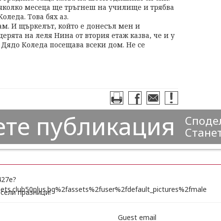
 няколко месеца ще тръгнеш на училище и трябва
оледа. Това бях аз.
знам. И щъркелът, който е донесъл мен и
щерята на леля Нина от втория етаж казва, че и у
е Дядо Коледа посещава всеки дом. Не се
ете публикация
Сподел
Станет
сели празници!
Guest email