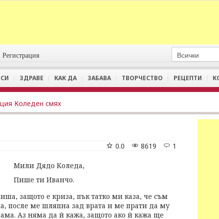
Регистрация
СИ
ЗДРАВЕ
КАК ДА
ЗАБАВА
ТВОРЧЕСТВО
РЕЦЕПТИ
К
ция Коледен смях
0.0
8619
1
Мили Дядо Коледа,
Пише ти Иванчо.
ша, защото е криза, пък татко ми каза, че съм
а, после ме шляпна зад врата и ме прати да му
ама. Аз няма да й кажа, защото ако й кажа ще