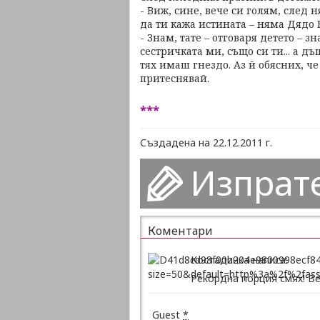
- Виж, сине, вече си голям, след
да ти кажа истината – няма Дядо К
- Знам, тате – отговаря детето – 
сестричката ми, също си ти... а дъ
тях имаш гнездо. Аз й обясних, ч
притеснявай.
***
Създадена на 22.12.2011 г.
Изпрат
Коментари
Костадинка написа:
Рекордна порция смях! Ве
Guest
*