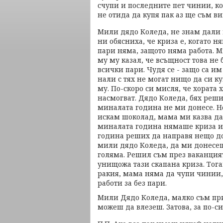
счупи и последните пет чинии, ко
не отида да купя пак аз ще съм в
Мили дядо Коледа, не знам дали и
ни обясниха, че криза е, когато н
пари няма, защото няма работа. М
му му казал, че всъщност това не
всички пари. Чудя се - защо са и
нали с тях не могат нищо да си к
му. По-скоро си мисля, че хората 
насмогват. Дядо Коледа, бях реш
миналата година не ми донесе. Но
искам шоколад, мама ми казва да 
миналата година нямаше криза и п
година реших да направя нещо доб
мили дядо Коледа, да ми донесеш
голяма. Решил съм през ваканцият
унищожа тази скапана криза. Тога
ракия, мама няма да чупи чинии, 
работи за без пари.
Мили Дядо Коледа, малко съм при
можеш да влезеш. Затова, за по-си