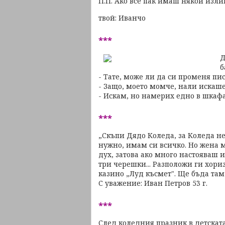
П.П. Ако все пак имаш някой изли
твой: Иванчо
***
Д
б
- Тате, може ли да си променя пи
- Защо, моето момче, нали искаше
- Искам, но намерих едно в шкафа
***
„Скъпи Дядо Коледа, за Коледа н
нужно, имам си всичко. Но жена м
дух, затова ако много настояваш 
три черешки... Разположи ги хори
казино „Луд късмет". Ще бъда там
С уважение: Иван Петров 53 г.
***
След коледния празник в детскат