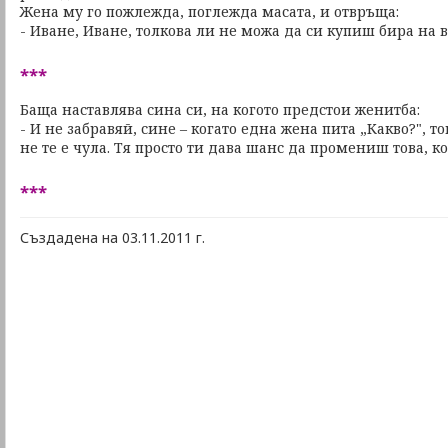
Жена му го пожлежда, поглежда масата, и отвръща:
- Иване, Иване, толкова ли не можа да си купиш бира на 
***
Баща наставлява сина си, на когото предстои женитба:
- И не забравяй, сине – когато една жена пита „Какво?", т
не те е чула. Тя просто ти дава шанс да промениш това, ко
***
Създадена на 03.11.2011 г.