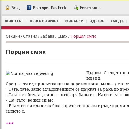
Вход
Влез чрез Facebook
Регистрация
ЖИВОТЪТ
ПЕНСИОНИРАНЕ
ФИНАНСИ
ЗДРАВЕ
КАК ДА
Секции
/
Статии
/
Забава
/
Смях
/
Порция смях
Порция смях
Църква. Свещеникът
млади.
Сред гостите, присъстващи на церемонията, малко дете дъ
- Тате, тате, защо младоженците се държат за ръка по вре
- Такъв е обичаят, сине. – отговаря бащата - Нали съм те 
- Да, тате, водил си ме.
- Е там си виждал как боксьорите си подават ръце преди д
същото е.
***