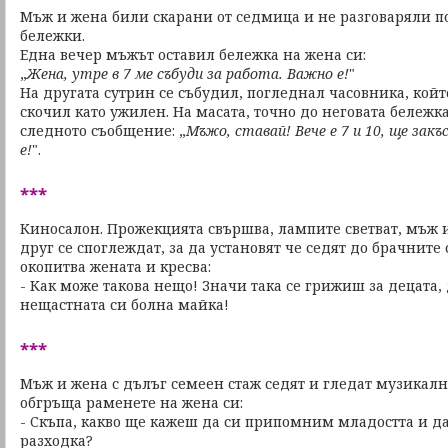
Мъж и жена били скарани от седмица и не разговаряли п
бележки.
Една вечер мъжът оставил бележка на жена си:
„
Жена, утре в 7 ме събуди за работа. Важно е!
"
На другата сутрин се събудил, погледнал часовника, който
скочил като ужилен. На масата, точно до неговата бележк
следното съобщение: „
Мъжо, ставай! Вече е 7 и 10, ще зак
е!
".
***
Киносалон. Прожекцията свършва, лампите светват, мъж 
друг се споглеждат, за да установят че седят до брачните
окопитва жената и кресва:
- Как може такова нещо! Значи така се грижиш за децата,
нещастната си болна майка!
***
Мъж и жена с дълъг семеен стаж седят и гледат музикал
обгръща раменете на жена си:
- Скъпа, какво ще кажеш да си припомним младостта и д
разходка?