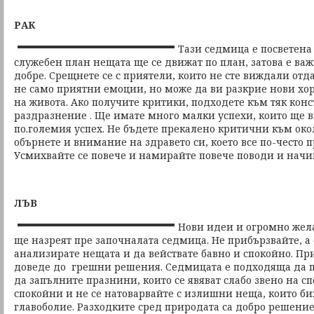
РАК
Тази седмица е посветена
служебен план нещата ще се движат по план, затова е ва
добре. Срещнете се с приятели, които не сте виждали отд
не само приятни емоции, но може да ви разкрие нови хо
на живота. Ако получите критики, подходете към тяк конст
раздразнение . Ще имате много малки успехи, които ще в
по.големия успех. Не бъдете прекалено критични към око
обърнете и внимание на здравето си, което все по-често п
Усмихвайте се повече и намирайте повече поводи и начи
ЛЪВ
Нови идеи и огромно жел
ще назреят пре започналата седмица. Не прибързвайте, а 
анализирате нещата и да вействате бавно и спокойно. Пр
доведе до грешни решения. Седмицата е подходяща да п
да запълните празнини, които се явяват слабо звено на сп
спокойни и не се натоварвайте с излишни неща, които би
главоболие. Разходките сред природата са добро решение