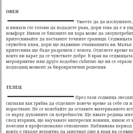
ОВЕН
Умеете да да изслушвате,
и винаги сте готови да подадете ръка, дори това да е в 
комфорт. Някои от близките ви хора може да злоупотребят с
притеснявайте да поставите точните граници. Седмицата
служебен план, дори ще надмине очакванията ви. Малък 
притеснява ще бъде разрешен с лекота. Отделете време н
които ви карат да се чувствате добре. В края на седмица
мероприятие или друго подобно събитие ще ви се отрази
подходящ момент за бюрократични решения.
ТЕЛЕЦ
През тази седмица звезди
сигнали как трябва да отделите повече време за себе си и
израстване. Не се колебайте да оставите материалното в
се върху духовните си потребности. Ще имате редица инт
след вторник, ще научавате интересни новини, някои от 
полезни в професионално отношение. Наближава период
които е твърде вероятно да започнат още в края на седми