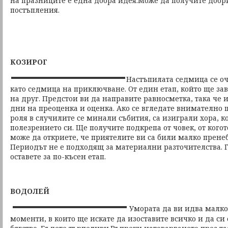
на празниците е една добра идея.Може да получите доб
постъпления.
КОЗИРОГ
Настъпилата седмица се оч
като седмица на приключване. От един етап, който ще 
на друг. Предстои ви да направите равносметка, така че
дни на преоценка и оценка. Ако се вгледате внимателно 
роля в случилите се минали събития, са изиграли хора, ко
полезрението си. Ще получите подкрепа от човек, от кого
може да откриете, че приятелите ви са били малко пренебр
Периодът не е подходящ за материални разточителства. 
оставете за по-късен етап.
ВОДОЛЕЙ
Умората да ви идва малк
моменти, в които ще искате да изоставите всичко и да с