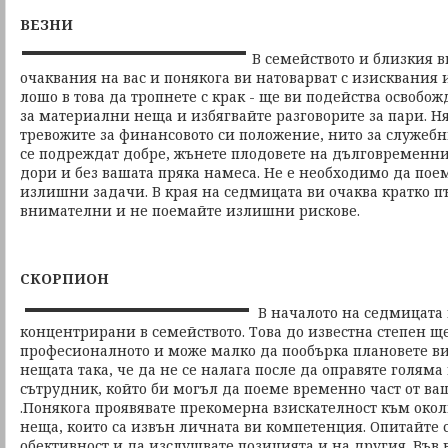
ВЕЗНИ
В семейството и близкия в
очаквания на вас и понякога ви натоварват с изисквания
лошо в това да тропнете с крак - ще ви подейства освобож
за материални неща и избягвайте разговорите за пари. Н
тревожите за финансовото си положение, нито за служебн
се подреждат добре, жънете плодовете на дълговременни
дори и без вашата пряка намеса. Не е необходимо да пое
излишни задачи. В края на седмицата ви очаква кратко п
внимателни и не поемайте излишни рискове.
СКОРПИОН
В началото на седмицата 
концентрирани в семейството. Това до известна степен щ
професионалното и може малко да пообърка плановете ви
нещата така, че да не се налага после да оправяте голяма
сътрудник, който би могъл да поеме временно част от в
.Понякога проявявате прекомерна взискателност към окол
неща, които са извън личната ви компетенция. Опитайте 
обективност и да изслушвате позицията и на другия. Във 