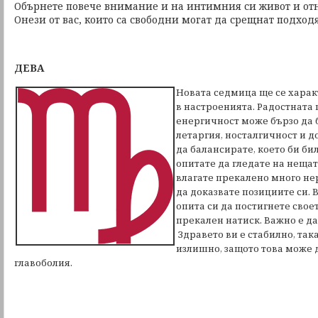
Обърнете повече внимание и на интимния си живот и от
Онези от вас, които са свободни могат да срещнат подход
ДЕВА
Новата седмица ще се харак
в настроенията. Радостната
енергичност може бързо да 
летаргия, носталгичност и д
да балансирате, което би би
опитате да гледате на нещат
влагате прекалено много не
да доказвате позициите си.
опита си да постигнете своет
прекален натиск. Важно е да
Здравето ви е стабилно, така
излишно, защото това може 
главоболия.