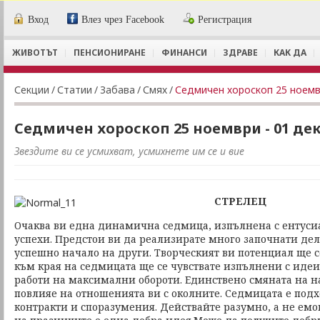
Вход
Влез чрез Facebook
Регистрация
ЖИВОТЪТ
ПЕНСИОНИРАНЕ
ФИНАНСИ
ЗДРАВЕ
КАК ДА
Секции
/
Статии
/
Забава
/
Смях
/
Седмичен хороскоп 25 ноемв
Седмичен хороскоп 25 ноември - 01 де
Звездите ви се усмихват, усмихнете им се и вие
СТРЕЛЕЦ
Очаква ви една динамична седмица, изпълнена с ентуси
успехи. Предстои ви да реализирате много започнати дел
успешно начало на други. Творческият ви потенциал ще с
към края на седмицата ще се чувствате изпълнени с идеи
работи на максимални обороти. Единствено смяната на 
повлияе на отношенията ви с околните. Седмицата е под
контракти и споразумения. Действайте разумно, а не ем