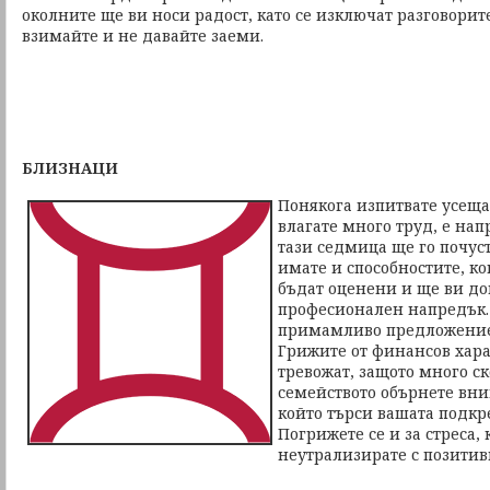
околните ще ви носи радост, като се изключат разговори
взимайте и не давайте заеми.
БЛИЗНАЦИ
Понякога изпитвате усещан
влагате много труд, е нап
тази седмица ще го почуст
имате и способностите, к
бъдат оценени и ще ви до
професионален напредък.
примамливо предложение 
Грижите от финансов хара
тревожат, защото много с
семейството обърнете вн
който търси вашата подкр
Погрижете се и за стреса, 
неутрализирате с позити