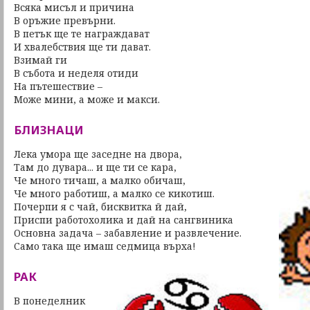
Всяка мисъл и причина
В оръжие превърни.
В петък ще те награждават
И хвалебствия ще ти дават.
Взимай ги
В събота и неделя отиди
На пътешествие –
Може мини, а може и макси.
БЛИЗНАЦИ
Лека умора ще заседне на двора,
Там до дувара... и ще ти се кара,
Че много тичаш, а малко обичаш,
Че много работиш, а малко се кикотиш.
Почерпи я с чай, бисквитка й дай,
Приспи работохолика и дай на сангвиника
Основна задача – забавление и развлечение.
Само така ще имаш седмица върха!
РАК
В понеделник