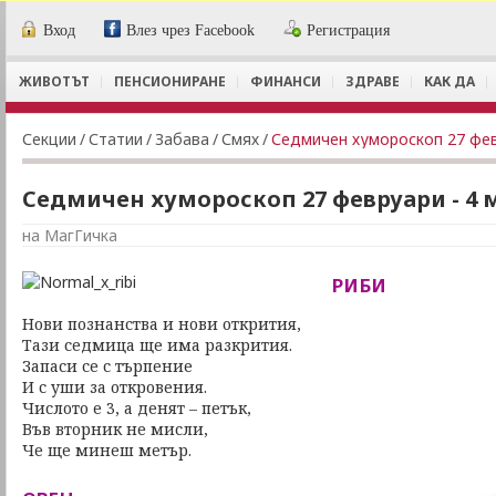
Вход
Влез чрез Facebook
Регистрация
ЖИВОТЪТ
ПЕНСИОНИРАНЕ
ФИНАНСИ
ЗДРАВЕ
КАК ДА
Секции
/
Статии
/
Забава
/
Смях
/
Седмичен хумороскоп 27 фев
Седмичен хумороскоп 27 февруари - 4 
на МагГичка
РИБИ
Нови познанства и нови открития,
Тази седмица ще има разкрития.
Запаси се с търпение
И с уши за откровения.
Числото е 3, а денят – петък,
Във вторник не мисли,
Че ще минеш метър.