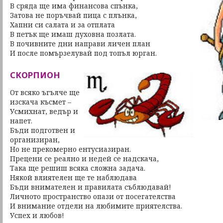
В сряда ще има финансова спънка,
Затова не поръчвай пица с плънка,
Хапни си салата и за отплата
В петък ще имаш духовна позлата.
В почивните дни направи личен план
И после помързелувай под топъл юрган.
СКОРПИОН
От всяко ъгълче ще
изскача късмет –
Усмихнат, ведър и
напет.
Бъди подготвен и
организиран,
Но не прекомерно ентусиазиран.
Прецени се реално и недей се надскача,
Така ще решиш всяка сложна задача.
Някой влиятелен ще те наблюдава
Бъди внимателен и правилата съблюдавай!
Личното пространство опази от посегателства
И внимание отдели на любимите приятелства.
Успех и любов!