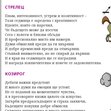
СТРЕЛЕЦ
Плам, интензивност, устрем и позитивност –
Тази седмица е заредена с креативност
Идеите, които си нарочил,
Че бъдещето може да посочи
Сега с колеги и близки обсъди
И професионално място им намери.
Думи обмисляй преди да ги хвърляш
И добре премисляй преди да отхвърляш.
Стъпвай внимателно, но не спирай да вървиш
И в края на седмицата ще се наградиш
И награда изключителна и повече от задоволителна.
КОЗИРОГ
Дебати важни предстоят
И много думи на емоции ще устоят.
Не се подавай на моментните чувства,
А в преговорите вложи цялото си изкуство.
Загърби предразсъдъците и страха заключи,
Бъдещите покупки добре обмисли.
Седмица интензивна и много инициативна,