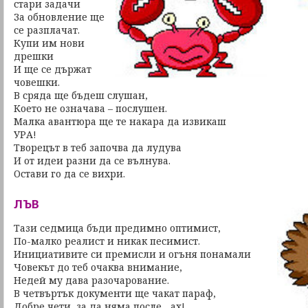
стари задачи
За обновление ще
се разплачат.
Купи им нови
дрешки
И ще се държат
човешки.
В сряда ще бъдеш слушан,
Което не означава – послушен.
Малка авантюра ще те накара да извикаш
УРА!
Творецът в теб започва да лудува
И от идеи разни да се вълнува.
Остави го да се вихри.
ЛЪВ
Тази седмица бъди предимно оптимист,
По-малко реалист и никак песимист.
Инициативите си премисли и огъня понамали
Човекът до теб очаква внимание,
Недей му дава разочарование.
В четвъртък документи ще чакат параф,
Добре чети, за да няма после... ах!