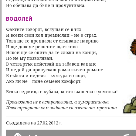
Но обещава да бъде и продуктивна.
ВОДОЛЕЙ
Фактите говорят, вслушай се в тях
И всеки свой ход премисляй – не е страх.
Това ще те предпази от стъпване накриво
И ще доведе решение щастливо.
Някой ще се опита да те сложи на конци,
Но не му позволявай.
В четвъртък действай на забавен каданс
И недей да пропускаш романтичен романс.
В събота и неделя – култура и спорт,
Ако ли не – поне семеен комфорт.
Всяка седмица е хубава, когато започва с усмивка!
Прогнозата не е астрологична, а хумористична.
Илюстрациите към зодиите са взети от мрежата.
Създадена на 27.02.2012 г.