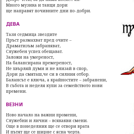
Много музика и танци дори
ще направят почивните дни по-добри.
ДЕВА
Тази седмица звездите
Пръст размахват пред очите –
Драматизъм забраняват,
Служебен успех обещават.
Заложи на умереност,
На балансирана премереност,
Не хвърляй думи и не влизай в спор,
Дори да смяташ,че си в силния отбор.
Балансът е ключа, а крайностите – забранени,
В събота и неделя купи за семейството нови
премени.
ВЕЗНИ
Ново начало на важни промени,
Служебни и лични – всякакви смени.
Още в понеделник ще се отвори врата
И пътят ще се ширне с ясна черта.