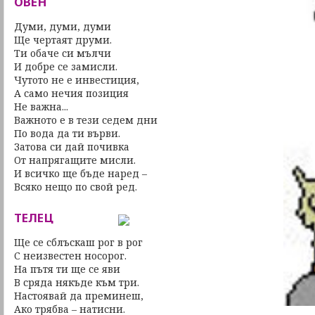
ОВЕН
Думи, думи, думи
Ще чертаят друми.
Ти обаче си мълчи
И добре се замисли.
Чутото не е инвестиция,
А само нечия позиция
Не важна...
Важното е в тези седем дни
По вода да ти върви.
Затова си дай почивка
От напрягащите мисли.
И всичко ще бъде наред –
Всяко нещо по свой ред.
ТЕЛЕЦ
Ще се сблъскаш рог в рог
С неизвестен носорог.
На пътя ти ще се яви
В сряда някъде към три.
Настоявай да преминеш,
Ако трябва – натисни.