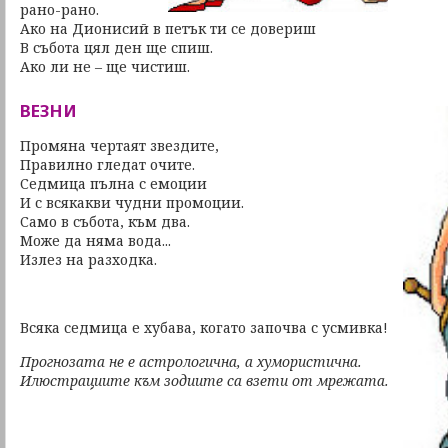
рано-рано.
Ако на Дионисий в петък ти се довериш
В събота цял ден ще спиш.
Ако ли не – ще чистиш.
ВЕЗНИ
Промяна чертаят звездите,
Правилно гледат очите.
Седмица пълна с емоции
И с всякакви чудни промоции.
Само в събота, към два.
Може да няма вода...
Излез на разходка.
Всяка седмица е хубава, когато започва с усмивка!
Прогнозата не е астрологична, а хумористична.
Илюстрациите към зодиите са взети от мрежата.