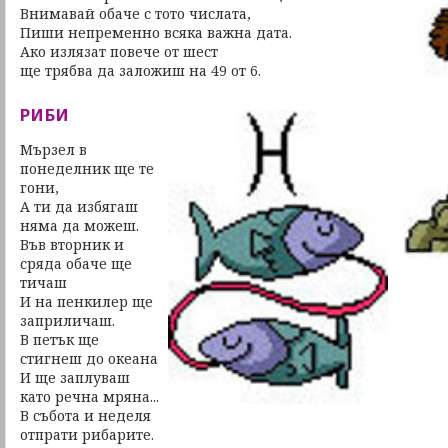
Внимавай обаче с тото числата,
Пиши непременно всяка важна дата.
Ако излязат повече от шест
ще трябва да заложиш на 49 от 6.
РИБИ
Мързел в
понеделник ще те
гони,
А ти да избягаш
няма да можеш.
Във вторник и
сряда обаче ще
тичаш
И на пенкилер ще
заприличаш.
В петък ще
стигнеш до океана
И ще заплуваш
като речна мряна...
В събота и неделя
отпрати рибарите.