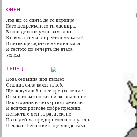
ОВЕН
Лъв ще се опита да те нервира
Като непрекъснато ти опонира.
В понеделник умно замълчи!
В сряда всичко директно му кажи!
В петък ще седнете на една маса
И тестото до вечерта ще втаса.
Успех!
ТЕЛЕЦ
Нова седмица-нов късмет –
С пълна сила важи за теб.
Ще получиш бизнес предложение
От много важно житейско значение.
Във вторник и четвъртък помисли
И всички рискове добре прецени.
Петък ти е ден за разпускане,
Но недей да предприемаш напускане.
Изчакай. Решението ще дойде само.