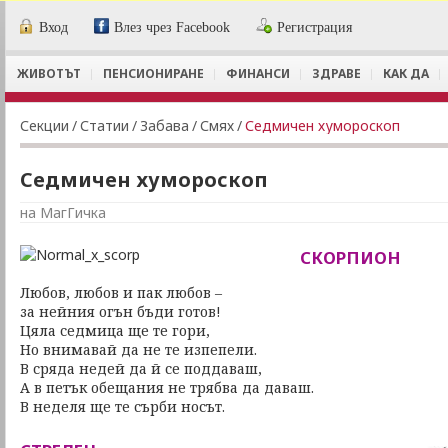
Вход
Влез чрез Facebook
Регистрация
ЖИВОТЪТ
ПЕНСИОНИРАНЕ
ФИНАНСИ
ЗДРАВЕ
КАК ДА
Секции
/
Статии
/
Забава
/
Смях
/
Седмичен хумороскоп
Седмичен хумороскоп
на МагГичка
СКОРПИОН
Любов, любов и пак любов –
за нейния огън бъди готов!
Цяла седмица ще те гори,
Но внимавай да не те изпепели.
В сряда недей да й се поддаваш,
А в петък обещания не трябва да даваш.
В неделя ще те сърби носът.