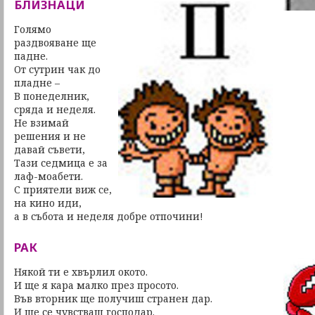
БЛИЗНАЦИ
Голямо
раздвояване ще
падне.
От сутрин чак до
пладне –
В понеделник,
сряда и неделя.
Нe взимай
решения и не
давай съвети,
Тази седмица е за
лаф-моабети.
С приятели виж се,
на кино иди,
а в събота и неделя добре отпочини!
РАК
Някой ти е хвърлил окото.
И ще я кара малко през просото.
Във вторник ще получиш странен дар.
И ще се чувстваш господар.