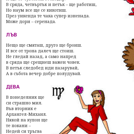
В сряда, четвъртък и петък – ще работиш,
Но наум все ще се кикотиш.
През уикенда те чака супер изненада.
Може дори – серенада.
ЛЪВ
Нещо ще смяташ, друго ще броиш.
И все от трона далеч ще стоиш.
Не гледай назад, а само напред
в сряда ще срещнеш важен човек.
В петък следобед иди пазарувай,
А в събота вечер добре полудувай.
ДЕВА
В понеделник ще
си страшно мил.
Във вторник е
Архангел-Михаил.
Някой на купон ще
те покани –
Недей си тръгва