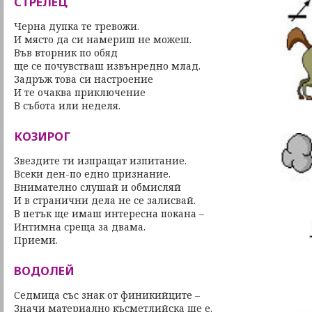
СТРЕЛЕЦ
Черна дупка те тревожи.
И място да си намериш не можеш.
Във вторник по обяд
ще се почувстваш извънредно млад.
Задръж това си настроение
И те очаква приключение
В събота или неделя.
КОЗИРОГ
Звездите ти изпращат изпитание.
Всеки ден-по едно признание.
Внимателно слушай и обмисляй
И в странични дела не се залисвай.
В петък ще имаш интересна покана –
Интимна среща за двама.
Приеми.
ВОДОЛЕЙ
Седмица със знак от финикийците –
Значи материално късметлийска ще е.