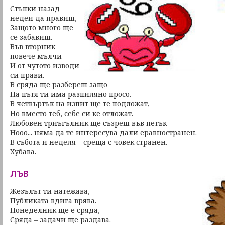
Стъпки назад
недей да правиш,
Защото много ще
се забавиш.
Във вторник
повече мълчи
И от чутото изводи
си прави.
В сряда ще разбереш защо
На пътя ти има разпиляно просо.
В четвъртък на изпит ще те подложат,
Но вместо теб, себе си ке отложат.
Любовен триъгълник ще съзреш във петък
Нооо... няма да те интересува дали еравностранен.
В събота и неделя – среща с човек странен.
Хубава.
ЛЪВ
Жезълът ти натежава,
Публиката вдига врява.
Понеделник ще е сряда,
Сряда – задачи ще раздава.