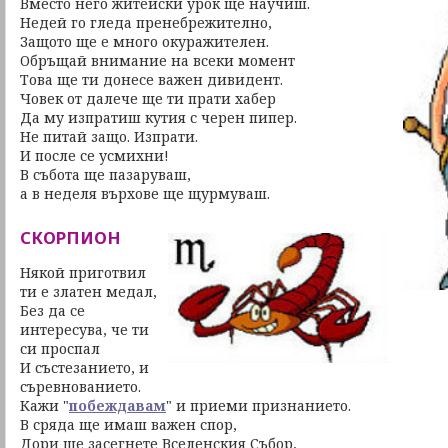
Вместо него житейски урок ще научиш.
Недей го гледа пренебрежително,
Защото ще е много окуражителен.
Обръщай внимание на всеки момент
Това ще ти донесе важен дивидент.
Човек от далече ще ти прати хабер
Да му изпратиш кутия с черен пипер.
Не питай защо. Изпрати.
И после се усмихни!
В събота ще пазаруваш,
а в неделя върхове ще щурмуваш.
СКОРПИОН
Някой приготвил
ти е златен медал,
Без да се
интересува, че ти
си проспал
И състезанието, и
съревнованието.
Кажи "
побеждавам
" и приеми признанието.
В сряда ще имаш важен спор,
Дори ще засегнете Вселенския Събор,