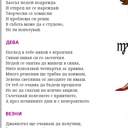
Хаосът недей подрежда
И отпред не се нареждай.
Творчески се осмисли
И проблема си реши.
В събота може да е студено,
Но ти попътувай.
ДЕВА
Поглед в тебе някой е втренчил
Сякаш някак си го засенчил.
Недей се опитва да минеш в сянка,
Нито използвай четвъртък за дрямка.
Много решения ще трябва да взимаш,
Зелена светлина от звездите ти имаш.
От теб се очаква да бъдеш прецизен
Но не да слагаш на всичко акцизи.
Съчетавай полезното с приятното,
А през почивните дни и с невероятното.
ВЕЗНИ
Джакпотът ще очакваш да получиш,