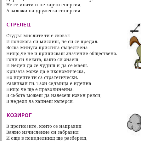
Не се инати и не харчи енергия,
А заложи на дружеска синергия
СТРЕЛЕЦ
Студът мислите ти е сковал
И понякога си мислиш, че си се предал.
Всяка минута пристига съществена
Нищо,че не й приписваш значение обществено.
Гони си делата, както си знаеш
И недей да се чудиш и да се маеш.
Кризата може да е икономическа,
Но идеите ти са стратегически.
Развивай ги. Тази седмица е идейна
Нищо че ще е праволинейна.
В събота можеш да излезеш извън релси,
В неделя да хапнеш каперси.
КОЗИРОГ
В прогнозите, които се направил
Важно изчисление си забравил
И още в понеделнищ ще разбереш,