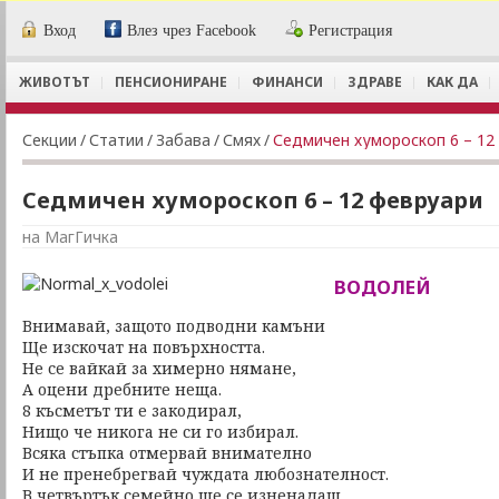
Вход
Влез чрез Facebook
Регистрация
ЖИВОТЪТ
ПЕНСИОНИРАНЕ
ФИНАНСИ
ЗДРАВЕ
КАК ДА
Секции
/
Статии
/
Забава
/
Смях
/
Седмичен хумороскоп 6 – 12
Седмичен хумороскоп 6 – 12 февруари
на МагГичка
ВОДОЛЕЙ
Внимавай, защото подводни камъни
Ще изскочат на повърхността.
Не се вайкай за химерно нямане,
А оцени дребните неща.
8 късметът ти е закодирал,
Нищо че никога не си го избирал.
Всяка стъпка отмервай внимателно
И не пренебрегвай чуждата любознателност.
В четвъртък семейно ще се изненадаш,