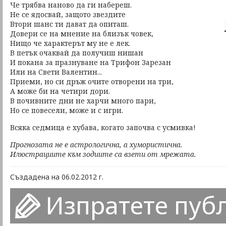
Че трябва наново да ги набереш.
Не се ядосвай, защото звездите
Втори шанс ти дават да опиташ.
Довери се на мнение на близък човек,
Нищо че характерът му не е лек.
В петък очаквай да получиш нишан
И покана за празнуване на Трифон Зарезан
Или на Свети Валентин...
Приеми, но си дръж очите отворени на три,
А може би на четири дори.
В почивните дни не харчи много пари,
Но се повесели, може и с игри.
Всяка седмица е хубава, когато започва с усмивка!
Прогнозата не е астрологична, а хумористична.
Илюстрациите към зодиите са взети от мрежата.
Създадена на 06.02.2012 г.
Изпратете пуб