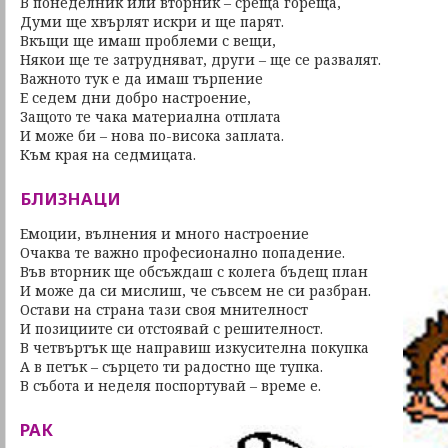
В понеделник или вторник – среща гореща,
Думи ще хвърлят искри и ще парят.
Вкъщи ще имаш проблеми с вещи,
Някои ще те затрудняват, други – ще се развалят.
Важното тук е да имаш търпение
Е седем дни добро настроение,
Защото те чака материална отплата
И може би – нова по-висока заплата.
Към края на седмицата.
БЛИЗНАЦИ
Емоции, вълнения и много настроение
Очаква те важно професионално попадение.
Във вторник ще обсъждаш с колега бъдещ план
И може да си мислиш, че съвсем не си разбран.
Остави на страна тази своя мнителност
И позициите си отстоявай с решителност.
В четвъртък ще направиш изкусителна покупка
А в петък – сърцето ти радостно ще тупка.
В събота и неделя поспортувай – време е.
РАК