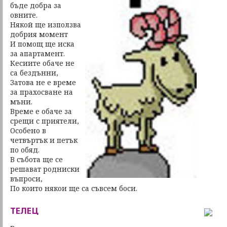
бъде добра за
овните.
Някой ще използва
добрия момент
И помощ ще иска
за апартамент.
Кесиите обаче не
са бездънни,
Затова не е време
за прахосване на
мъни.
Време е обаче за
срещи с приятели,
Особено в
четвъртък и петък
по обяд.
В събота ще се
решават родниски
въпроси,
По които някои ще са съвсем боси.
ТЕЛЕЦ