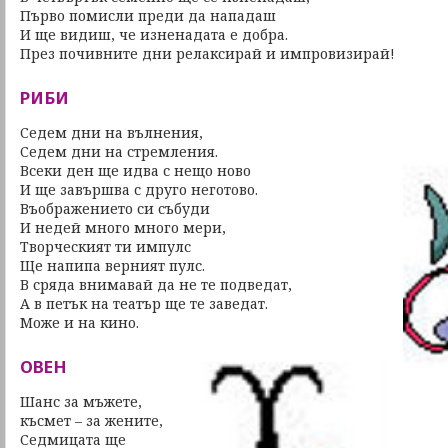
Първо помисли преди да нападаш
И ще видиш, че изненадата е добра.
През почивните дни релаксирай и импровизирай!
РИБИ
Седем дни на вълнения,
Седем дни на стремления.
Всеки ден ще идва с нещо ново
И ще завършва с друго неготово.
Въображението си събуди
И недей много много мери,
Творческият ти импулс
Ще напипа верният пулс.
В сряда внимавай да не те подведат,
А в петък на театър ще те заведат.
Може и на кино.
ОВЕН
Шанс за мъжете,
късмет – за жените,
Седмицата ще