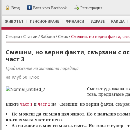
Вход
Влез чрез Facebook
Регистрация
ЖИВОТЪТ
ПЕНСИОНИРАНЕ
ФИНАНСИ
ЗДРАВЕ
КАК ДА
Секции
/
Статии
/
Забава
/
Смях
/
Смешни, но верни факти, свъ
Смешни, но верни факти, свързани с ос
част 3
Продължение на хитовата поредица
на Клуб 50 Плюс
Смехът удължава жи
това, предлагаме д
Вижте
част 1
и
част 2
на "Смешни, но верни факти, свързан
Не можеш да си млад цял живот. Но е напълно възмо
по-голямата част от него.
Аз си живея в моя си малък свят... Но това е супер - т