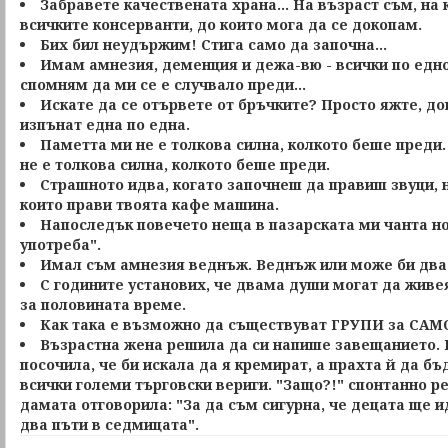
Забравете качествената храна... На възраст съм, на
всичките консерванти, до които мога да се докопам.
Бих бил неудържим! Стига само да започна...
Имам амнезия, деменция и дежа-вю - всички по едно
спомням да ми се е случвало преди...
Искате да се отървете от бръчките? Просто яжте, до
изпънат една по една.
Паметта ми не е толкова силна, колкото беше преди.
не е толкова силна, колкото беше преди.
Страшното идва, когато започнеш да правиш звуци,
които прави твоята кафе машина.
Напоследък повечето неща в пазарската ми чанта но
употреба".
Имал съм амнезия веднъж. Веднъж или може би два 
С годините установих, че двама души могат да живея
за половината време.
Как така е възможно да съществуват ГРУПИ за С
Възрастна жена решила да си напише завещанието. В
посочила, че би искала да я кремират, а прахта й да б
всички големи търговски вериги. "Защо?!" спонтанно ре
дамата отговорила: "За да съм сигурна, че децата ще 
два пъти в седмицата".