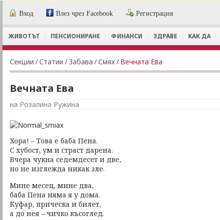
Вход
Влез чрез Facebook
Регистрация
ЖИВОТЪТ
ПЕНСИОНИРАНЕ
ФИНАНСИ
ЗДРАВЕ
КАК ДА
Секции
/
Статии
/
Забава
/
Смях
/
Вечната Ева
Вечната Ева
на Розалина Ружина
Хора! – Това е баба Пена.
С хубост, ум и страст дарена.
Вчера чукна седемдесет и две,
но не изглежда никак зле.
Мине месец, мине два,
баба Пена няма я у дома.
Куфар, прическа и билет,
а до нея – чичко късоглед.