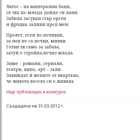
Лятос – на минерални бани,
от тях по-млада дойде си лани.
Забила засукан стар ерген
и фръцка задник пред мен.
Пролет, есен по почивки,
за нея не са печки, мивки.
Готви тя само за забава,
затуй е стройна,вечно млада.
Зиме – романи, сериали,
театри, кино, арт – зали.
Завиждат ѝ жените от квартала,
че живота весело си е живяла.
Още публикации в конкурса
Създадена на 31.03.2012 г.