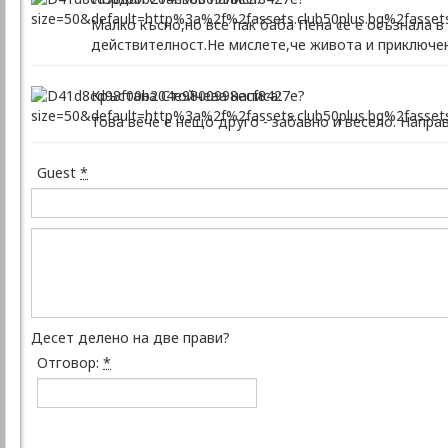
Малко късно,но все пак баба Пена се е осъзнала в
действителност.Не мислете,че живота и приключен
Кръстана Стойчева написа:
Това вече е нещо друго - забавно и весело. Напра
Guest
*
Десет делено на две прави?
Отговор:
*