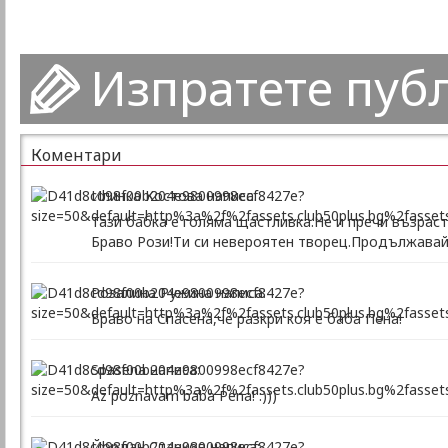
Изпратете пуб
Коментари
Илинка Костова написа:
Тази бабка е голяма щастливка.Не и пречи възраст
Браво Рози!Ти си невероятен творец.Продължавай
Розалина Ружина написа:
Браво на Спасена,че разкри коя е баба Пена!
Spasena написа:
Az poznavam baba Pena! :)))
Йордан Станков написа: