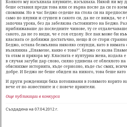
Колкото му изсъхнаха плувките, изсъхнаха. Някой ли му до
беше оставил преди това или се върна после да си го взем
спомням. Но в час Беджо седеше на стола си на предпосл
само по плувки и сгушен в сакото си, да не се вижда, че е 
започна урока, без да забелязва състоянитео на Беджо. Раз
приближаваше до последните чинове, ту се отдалечаваше
сакото, да не го види, че е гол отдолу. Все пак може би къ
класната се доближи достатъчно, нещо й се стори странно
Беджо, остана безмълвна няколко секунди, като в нямата 
възкликна „Пламене, какво е това?". Беджо се казва Плам
та отам и прякора му. Класната е културна жена, издала е
в случая загуби дар слово, силно удивена от облеклото на
обяснихме историята, къде сериозно, къде със смях, вси
добре. И Беджо не беше обиден на никого, това беше като
И други рожденици бяха потопявани в голямото корито н
вече от по-известните и с повече приятели.
Още публикации в конкурса
Създадена на 07.04.2012 г.