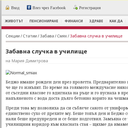
Вход
Влез чрез Facebook
Регистрация
ЖИВОТЪТ
ПЕНСИОНИРАНЕ
ФИНАНСИ
ЗДРАВЕ
КАК ДА
Секции
/
Статии
/
Забава
/
Смях
/
Забавна случка в училище
Забавна случка в училище
на Мария Димитрова
Беджо имаше рожден ден през пролетта. Предварително 
че ще го изкъпят. По време на голямото междучасие няк
от съседни класове го вдигнаха на ръце и го пуснаха в п
напълненото с вода доста дълго бетонно корито на чешма
Преди това му позволиха да си съблече сакото от униформ
единствено сухо от дрехите му. Беше топъл ден и Беджо с
нали беше предупреден и се беше подготвил. Замъкна се т
училищния коридор към класната стая – щяхме да имаме