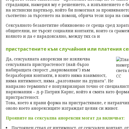
страдащия, намерил му е решението, а изпълнението е бе
на истински партньор, който би помогнал за проявяването
съответно за търсенето на помощ, обрича тези хора на сам
Сексуалното безапетитие обикновено се среща сред хората
общителни, не търсят социални контакти, които са сраме
колкото и да е парадоксално, между тях са и
пристрастените към случайния или платения се
Да, сексуалната анорексия не изключва
сексуалната пристрастеност (най-бързо
набиращата скорост „наркомания") към
безразборни контакти, в които няма взаимност,
няма интимност, няма „разголване на душата". Не
напразно терминът е популяризиран точно от специалист
наркомания – д-р Патрик Карнс, който я смята като форма
пристрастеност.
Това, което я прави форма на пристрастяване, е натрапчив
около което анорексиците изграждат целия си живот.
Проявите на сексуална анорексия могат да включват:
Постоянен страх от интимност, от сексуален контакт, о