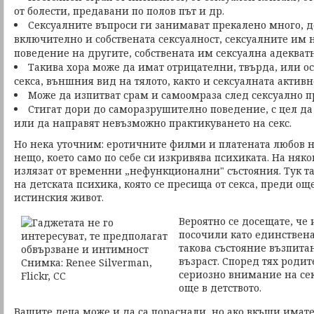
от болести, предавани по полов път и др.
Сексуалните въпроси ги занимават прекалено много, д
включително и собствената сексуалност, сексуалните им 
поведение на другите, собствената им сексуална адекватн
Такива хора може да имат отрицателни, твърда, или 
секса, външния вид на тялото, както и сексуалната активн
Може да изпитват срам и самоомраза след сексуално п
Стигат дори до саморазрушително поведение, с цел да 
или да направят невъзможно практикуването на секс.
Но нека уточним: еротичните филми и платената любов не
нещо, което само по себе си изкривява психиката. На няко
излязат от временни „нефункционални" състояния. Тук т
на детската психика, която се пресища от секса, преди ощ
истинския живот.
Вероятно се досещате, че
посочили като единствен
такова състояние възпита
възраст. Според тях роди
сериозно внимание на се
още в детството.
Вашите деца може и да са пораснали, но ако вкъщи имат