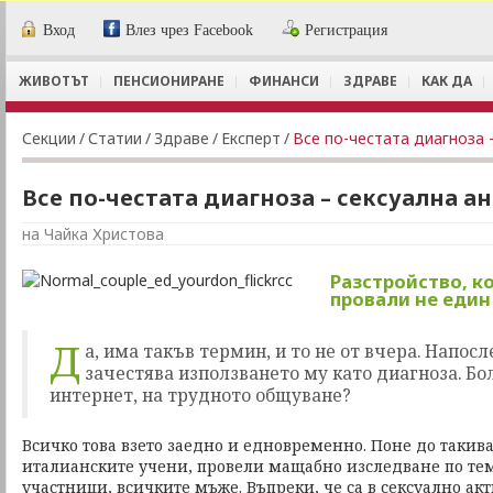
Вход
Влез чрез Facebook
Регистрация
ЖИВОТЪТ
ПЕНСИОНИРАНЕ
ФИНАНСИ
ЗДРАВЕ
КАК ДА
Секции
/
Статии
/
Здраве
/
Експерт
/
Все по-честата диагноза 
Все по-честата диагноза – сексуална а
на Чайка Христова
Разстройство, к
провали не един
Д
а, има такъв термин, и то не от вчера. Напос
зачестява използването му като диагноза. Бол
интернет, на трудното общуване?
Всичко това взето заедно и едновременно. Поне до такив
италианските учени, провели мащабно изследване по тема
участници, всичките мъже. Въпреки, че са в сексуално ак