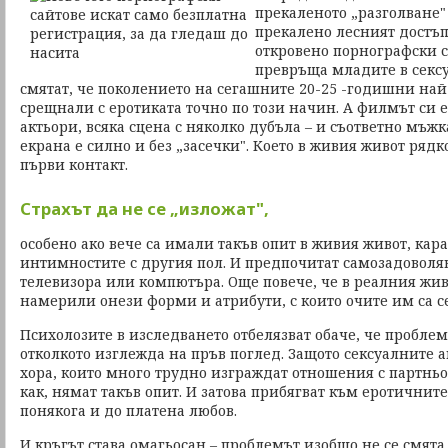
прекаленото „разголване"
прекалено лесният достъп
откровено порнографски 
превръща младите в секс
смятат, че поколението на сегашните 20-25 -годишни най
срещнали с еротиката точно по този начин. А филмът си 
актьори, всяка сцена с няколко дубъла – и съответно мъж
екрана е силно и без „засечки". Което в живия живот рядк
първи контакт.
Страхът да не се „изложат",
особено ако вече са имали такъв опит в живия живот, кара
интимностите с другия пол. И предпочитат самозадоволя
телевизора или компютъра. Още повече, че в реалния жив
намерили онези форми и атрибути, с които очите им са се
Психолозите в изследването отбелязват обаче, че проблем
отколкото изглежда на пръв поглед. Защото сексуалните 
хора, които много трудно изграждат отношения с партньор
как, нямат такъв опит. И затова прибягват към еротичнит
понякога и до платена любов.
И кръгът става омагьосан – проблемът изобщо не се смята