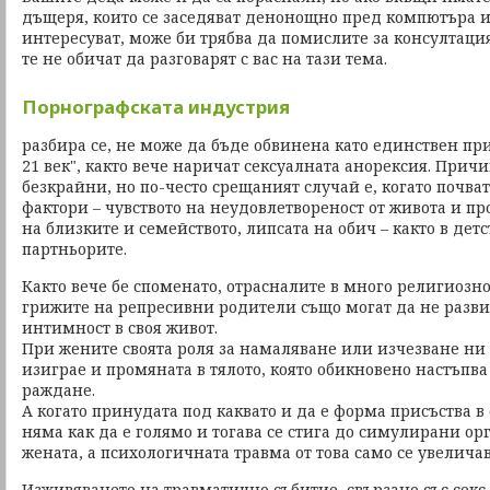
дъщеря, които се заседяват денонощно пред компютъра и
интересуват, може би трябва да помислите за консултация
те не обичат да разговарят с вас на тази тема.
Порнографската индустрия
разбира се, не може да бъде обвинена като единствен пр
21 век", както вече наричат сексуалната анорексия. Прич
безкрайни, но по-често срещаният случай е, когато почват
фактори – чувството на неудовлетвореност от живота и п
на близките и семейството, липсата на обич – както в детс
партньорите.
Както вече бе споменато, отрасналите в много религиозн
грижите на репресивни родители също могат да не разви
интимност в своя живот.
При жените своята роля за намаляване или изчезване ни
изиграе и промяната в тялото, която обикновено настъпв
раждане.
А когато принудата под каквато и да е форма присъства в
няма как да е голямо и тогава се стига до симулирани ор
жената, а психологичната травма от това само се увеличав
Изживяването на травматично събитие, свързано със сек