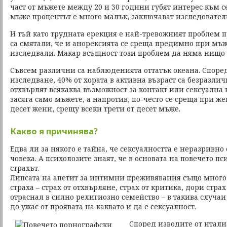
част от мъжете между 20 и 30 години губят интерес към с
мъже процентът е много малък, заключават изследовател
И тъй като трудната ерекция е най-тревожният проблем 
са смятали, че и анорексията се среща предимно при мъже
изследвали. Макар всъщност този проблем да няма нищо 
Съвсем различни са наблюденията оттатък океана. Споре
изследване, 40% от хората в активна възраст са безразлич
отхвърлят всякаква възможност за контакт или сексуална и
засяга само мъжете, а напротив, по-често се среща при же
десет жени, срещу всеки трети от десет мъже.
Какво я причинява?
Едва ли за някого е тайна, че сексуалността е неразривно
човека. А психолозите знаят, че в основата на повечето п
страхът.
Липсата на апетит за интимни преживявания също много 
страха – страх от отхвърляне, страх от критика, дори страх 
отраснал в силно религиозно семейство – в такива случаи
до ужас от проявата на каквато и да е сексуалност.
Според изводите от итали