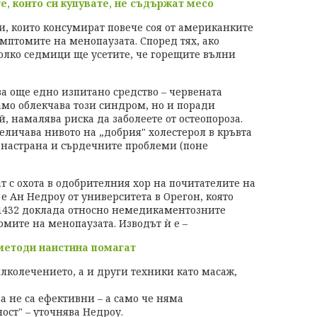
е, които си купувате, не съдържат месо
и, които консумират повече соя от американките
мптомите на менопаузата. Според тях, ако
колко седмици ще усетите, че горещите вълни
ава още едно изпитано средство – червената
само облекчава този синдром, но и поради
, намалява риска да заболеете от остеопороза.
еличава нивото на „добрия" холестерол в кръвта
 настрана и сърдечните проблеми (поне
т с охота в одобрителния хор на почитателите на
е Ан Недроу от университета в Орегон, която
 1432 доклада относно немедикаментозните
мите на менопаузата. Изводът ѝ е –
 методи наистина помагат
лколечението, а и други техники като масаж,
ва не са ефективни – а само че няма
ост" – уточнява Недроу.