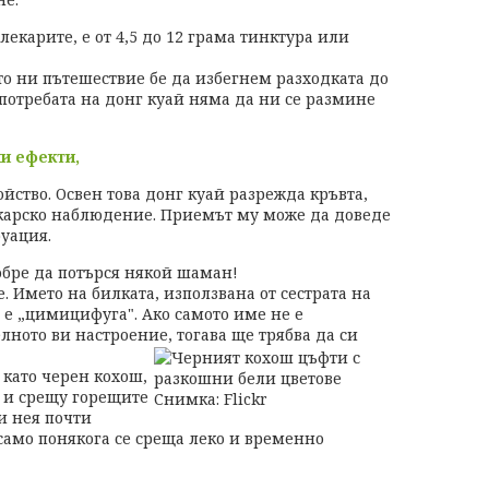
екарите, е от 4,5 до 12 грама тинктура или
то ни пътешествие бе да избегнем разходката до
потребата на донг куай няма да ни се размине
и ефекти,
йство. Освен това донг куай разрежда кръвта,
лекарско наблюдение. Приемът му може да доведе
уация.
добре да потърся някой шаман!
е. Името на билката, използвана от сестрата на
, е „цимицифуга". Ако самото име не е
лното ви настроение, тогава ще трябва да си
 като черен кохош,
а и срещу горещите
и нея почти
само понякога се среща леко и временно