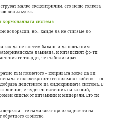
 струват малко ексцентрични, ето нещо толкова
словна закуска.
т хормоналната система
и водорасли, но... хайде да не стигаме до
а как да не внесем баланс и да попълним
оамериканската дамиана, и китайският фо-ти
растения се твърди, че стабилизират
ратно към познатото – копривата може да ви
ненада с новооткритото си полезно свойство – тя
добрява действието на ендокринната система. В
пълнение, е чудесен източник на калций,
ромен списък от витамини и минерали. Ето ти
мащерката – те намаляват производството на
т обратното свойство.