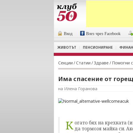
Вход
Влез чрез Facebook
ЖИВОТЪТ
ПЕНСИОНИРАНЕ
ФИНАН
Секции
/
Статии
/
Здраве
/
Помогни с
Има спасение от горе
на Илена Горанова
К
огато бях на крехката (
да тормозя майка си. Ак