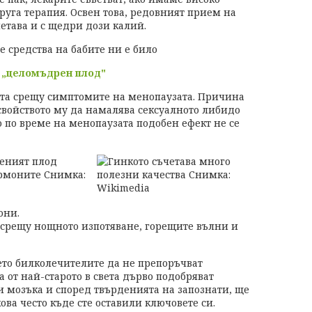
руга терапия. Освен това, редовният прием на
ъчетава и с щедри дози калий.
е средства на бабите ни е било
 „целомъдрен плод"
ката срещу симптомите на менопаузата. Причина
свойството му да намалява сексуалното либидо
о по време на менопаузата подобен ефект не се
они.
 срещу нощното изпотяване, горещите вълни и
оето билколечителите да не препоръчват
а от най-старото в света дърво подобряват
 мозъка и според твърденията на запознати, ще
ова често къде сте оставили ключовете си.