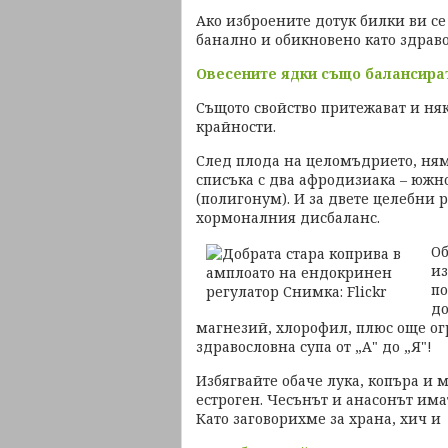
Ако изброените дотук билки ви се
банално и обикновено като здраво
Овесените ядки също балансира
Същото свойство притежават и няко
крайности.
След плода на целомъдрието, ням
списъка с два афродизиака – южн
(полигонум). И за двете целебни 
хормоналния дисбаланс.
Об
из
по
до
магнезий, хлорофил, плюс още ог
здравословна супа от „А" до „Я"!
Избягвайте обаче лука, копъра и 
естроген. Чесънът и анасонът има
Като заговорихме за храна, хич и