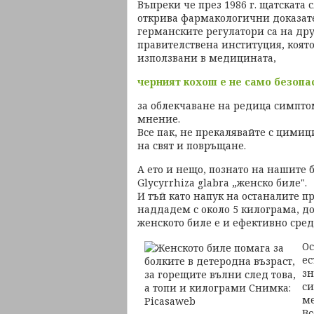
Въпреки че през 1986 г. щатската 
открива фармакологични доказате
германските регулатори са на дру
правителствена институция, която
използвани в медицината,
черният кохош е не само безопа
за облекчаване на редица симпто
мнение.
Все пак, не прекалявайте с цими
на свят и повръщане.
А ето и нещо, познато на нашите 
Glycyrrhiza glabra „женско биле".
И тъй като напук на останалите п
наддадем с около 5 килограма, д
женското биле е и ефективно средс
Ос
ес
зн
си
ме
Вс