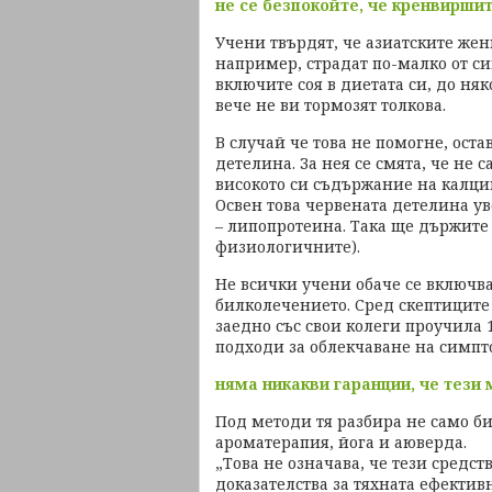
не се безпокойте, че кренвиршит
Учени твърдят, че азиатските жен
например, страдат по-малко от си
включите соя в диетата си, до ня
вече не ви тормозят толкова.
В случай че това не помогне, ост
детелина. За нея се смята, че не 
високото си съдържание на калций
Освен това червената детелина ув
– липопротеина. Така ще държите
физиологичните).
Не всички учени обаче се включва
билколечението. Сред скептиците 
заедно със свои колеги проучила
подходи за облекчаване на симпто
няма никакви гаранции, че тези
Под методи тя разбира не само би
ароматерапия, йога и аюверда.
„Това не означава, че тези средст
доказателства за тяхната ефективн