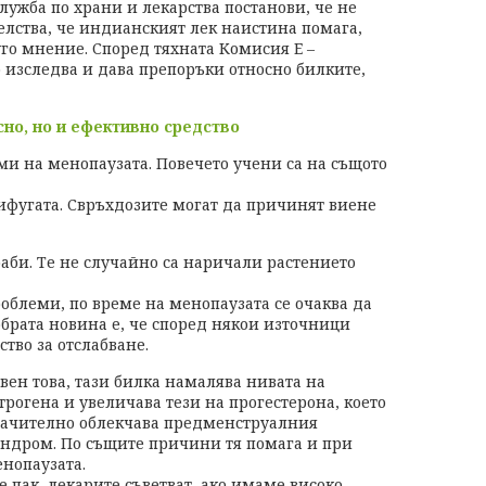
служба по храни и лекарства постанови, че не
лства, че индианският лек наистина помага,
го мнение. Според тяхната Комисия Е –
 изследва и дава препоръки относно билките,
сно, но и ефективно средство
ми на менопаузата. Повечето учени са на същото
цифугата. Свръхдозите могат да причинят виене
баби. Те не случайно са наричали растението
роблеми, по време на менопаузата се очаква да
обрата новина е, че според някои източници
тво за отслабване.
вен това, тази билка намалява нивата на
трогена и увеличава тези на прогестерона, което
ачително облекчава предменструалния
ндром. По същите причини тя помага и при
нопаузата.
е пак, лекарите съветват, ако имаме високо