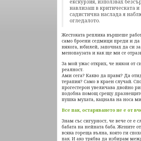
екскурзия, използвах безсъ
навлизаш в критическата и 
садистична наслада я наблю
огледалото.
Жестоката реплика вършеше работа 
само броени седмици преди и да с
някога, юбилей, започнах да си з
менопаузата и как ще ми се отрази
За мой ужас открих, че някои от 
реалност.
Ами сега? Какво да правя? Да оти
терапия? Само в краен случай. Сп
прогестерон увеличава двойно рис
подобна помощ срещу дразнещите
пушка мухата, кацнала на носа ми
Все пак, остаряването не е от вч
Знам със сигурност, че вече се е 
бабата на нейната баба. Жените о
всяка гореща вълна, която ги спох
пак. И ако трябва да избирам ме