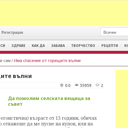
Регистрация
СИ
ЗДРАВЕ
КАК ДА
ЗАБАВА
ТВОРЧЕСТВО
РЕЦЕПТИ
К
и сам
/
Има спасение от горещите вълни
щите вълни
0.0
55959
2
Да помолим селската вещица за
съвет
и егоистична) възраст от 13 години, обичах
о откажеше да ме пусне на купон, или на