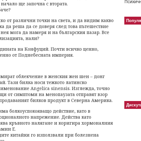
 начало ще започна с втората.
баче?
ко от различни точки на света, и да видим какво
Попул
лка да реша да се доверя след това пътешествие
т нея мога да намеря и на българския пазар. Все
ализацията, нали?
родината на Конфуций. Почти всичко ценно,
менно от Поднебесната империя.
мират облекчение в женския жен шен – донг
ай. Тази билка носи тежкото латинско
именование Angelica sinensis. Изглежда, точно
ащи от симптоми на менопаузата отправят взор
-продаваният билков продукт в Северна Америка.
Дискут
има болкоуспокояващо действие, като в
оционалното напрежение. Действа като
лява кръвното налягане и коригира хормоналния
амин Е.
дите китайки го използвали при болезнена
не.