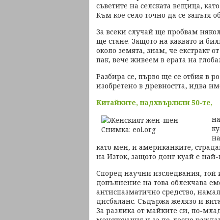
съветите на селската вещица, като
Към кое село точно да се запътя о
За всеки случай ще пробвам някол
ще стане. Защото на каквато и би
около земята, знам, че екстракт о
пак, вече живеем в ерата на глоб
Разбира се, първо ще се отбия в 
изобретено в древността, идва и
Китайките, надхвърлили 50-те,
на
ку
на
като мен, и американките, страд
на Изток, защото донг куай е най
Според научни изследвания, той 
допълнение на това облекчава ем
антиспазматично средство, нама
дисбаланс. Съдържа желязо и вит
За разлика от майките си, по-мла
менструация и за по-лесно ражда