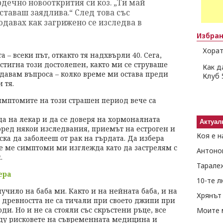
рдечно новооткрития си коз. „Ти май
ставаш заядлива.“ След това със
давах как загрижено се изследва в
Избра
Хорат
– всеки път, откакто тя надхвърли 40. Сега,
тигна този достолепен, както ми се струваше
Как д
адавам въпроса – колко време ми остава преди
Клуб 
 тя.
симптомите на този страшен период вече са
да на лекар и да се доверя на хормоналната
Актуал
оред някои изследвания, приемът на естроген и
Коя е н
ка да заболееш от рак на гърдата. Да избера
 ме симптоми ми изглежда като да застрелям с
Антоно
.
Тарале
ера
10-те 
случило на баба ми. Както и на нейната баба, и на
Хрянът 
т древността не са тичали при своето джипи при
оди. Но и не са стояли със скръстени ръце, все
Моите 
жду рисковете на съвременната медицина и