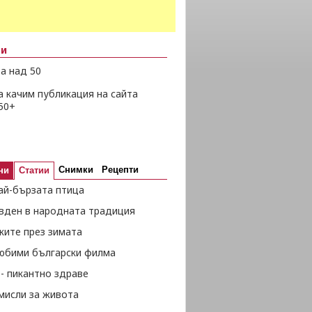
ни
а над 50
а качим публикация на сайта
50+
Снимки
Рецепти
ни
Статии
ай-бързата птица
вден в народната традиция
жите през зимата
любими български филма
- пикантно здраве
мисли за живота