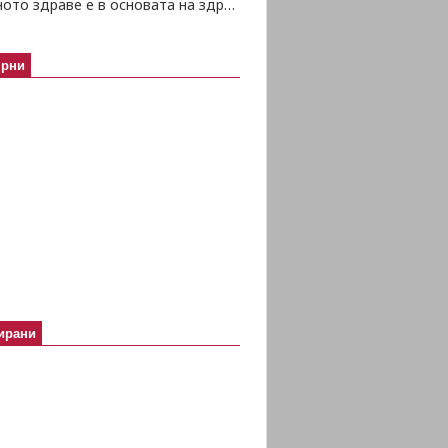
Психичното здраве е в основата на здравето изобщо
ярни
ирани