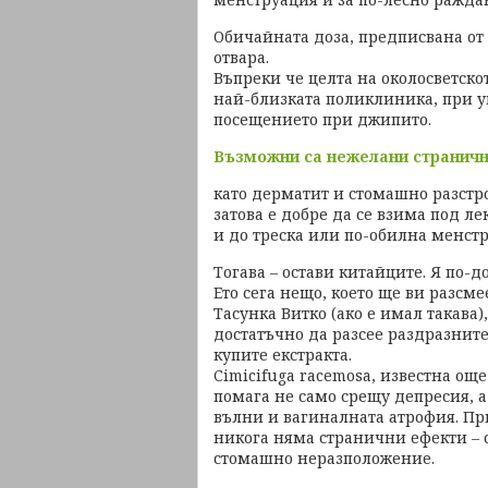
Обичайната доза, предписвана от л
отвара.
Въпреки че целта на околосветско
най-близката поликлиника, при у
посещението при джипито.
Възможни са нежелани страничн
като дерматит и стомашно разстро
затова е добре да се взима под 
и до треска или по-обилна менстр
Тогава – остави китайците. Я по-
Ето сега нещо, което ще ви разсме
Тасунка Витко (ако е имал такава)
достатъчно да разсее раздразните
купите екстракта.
Cimicifuga racemosa, известна още
помага не само срещу депресия, 
вълни и вагиналната атрофия. Пр
никога няма странични ефекти – 
стомашно неразположение.