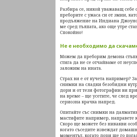
Разбира се, никой уважаващ себе 
преборите с ужаса си от змии, кат
продължение на Индиана Джоунс.
ме сред тълпата, ако още утре ста
Спокойно!
Не е необходимо да скачаме
Можем да преборим демона стъпка
стига да не се отчайваме от неусп
заложим на ината.
Страх ви е от кучета например? З
снимки на сладки безобидни кутре
дори и от тези фотографии ви пр
на време – ще усетите, че след вре
сериозна крачка напред.
Опитайте със снимки на далматинц
мастифите например, направете кр
Скоро ще можете без никакви осо
когато съседите извеждат домашн
моментът, когато дори ще го погал