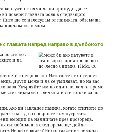
си консултант няма да ви принуди да се
о ви повери главната роля в следващото
 Нито ще се излекувам от паниката, обземаща
на продавачка в мола.
 с главата напред направо в дълбокото
 по стъпка,
ехите и да
апочнете с нещо лесно. Изтеглете от интернет
нца. Други може и да се умиляват, но на вас
илошава. Хвърляйте им по един поглед от време
ме сте свикнали с гледката и сте готови за по-
и. Ако ви завладее паника, когато стигнете до
ачка назад и се върнете към кутретата.
бени емоции да надничате през прозореца,
ия си любимец, а след време ще дойде
ите. Не ви се вярва? Ето го гласът на демона,