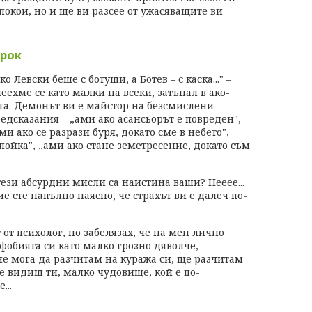
покои, но и ще ви разсее от ужасяващите ви
орок
ко Левски беше с ботуши, а Ботев – с каска..." –
еехме се като малки на всеки, затънал в ако-
та. Демонът ви е майстор на безсмислени
едсказания – „ами ако асансьорът е повреден",
ми ако се разрази буря, докато сме в небето",
пойка", „ами ако стане земетресение, докато съм
тези абсурдни мисли са наистина ваши? Нееее...
е сте напълно наясно, че страхът ви е далеч по-
от психолог, но забелязах, че на мен лично
фобията си като малко грозно дяволче,
не мога да разчитам на куража си, ще разчитам
е видиш ти, малко чудовище, кой е по-
...