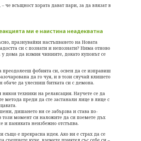
 – че всъщност хората дават пари, за да влязат в
реакцията ми е наистина неадекватна
асно, празнувайки настъпването на Новата
адостта си с познати и непознати? Нима отново
 у дома да измия чиниите, докато купонът се
а преодолееш фобията си, освен да се изправиш
разочарована да го чуя, и в този случай клишето
н обаче да улесниш битката си с демона.
 някои техники на релаксация. Научете се да
е метода преди да сте застанали лице в лице с
 цаката.
ашени, дишането ви се забързва и става по-
 в този момент си наложите да си поемете дъх
че и паниката неизбежно отстъпва.
 също е прекрасна идея. Ако ви е страх да се
а срещнете куче, вземете приятел със себе си –