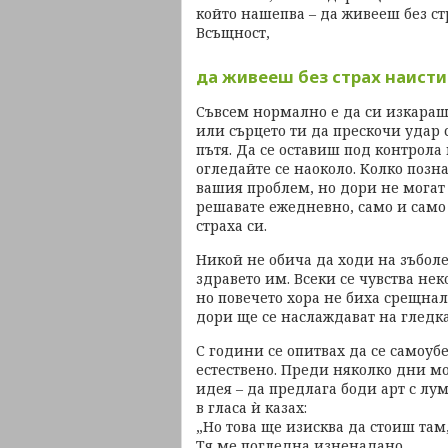
който нашепва – да живееш без ст
Всъщност,
да живееш без страх наист
Съвсем нормално е да си изкараш
или сърцето ти да прескочи удар 
пътя. Да се оставиш под контрола
огледайте се наоколо. Колко позн
вашия проблем, но дори не могат 
решавате ежедневно, само и само 
страха си.
Никой не обича да ходи на зъболе
здравето им. Всеки се чувства не
но повечето хора не биха срещнали
дори ще се наслаждават на гледка
С години се опитвах да се самоубе
естествено. Преди няколко дни мо
идея – да предлага боди арт с лу
в гласа ѝ казах:
„Но това ще изисква да стоиш там
Тя ме погледна изненадано.