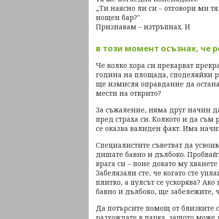
„Ти наясно ли си – отговори ми тя,
нощен бар?"
Признавам – изтръпнах. И
в този момент осъзнах, че 
Че колко хора си прекарват прекр
година на площада, споделяйки р
ще измисля оправдание да остана
мести на открито?
За съжаление, няма друг начин д
пред страха си. Колкото и да съм 
се оказва валиден факт. Има начи
Специалистите съветват да усвоим
дишате бавно и дълбоко. Пробвайт
врага си – поне докато му хванете
Забелязали сте, че когато сте упл
плитко, а пулсът се ускорява? Ако
бавно и дълбоко, ще забележите, 
Да потърсите помощ от близките си
разхождате в парка, защото може д