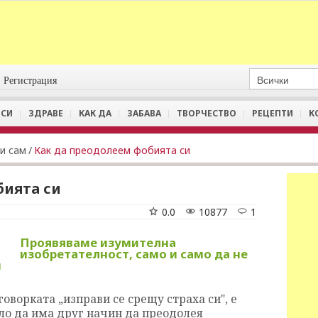
Регистрация
СИ
ЗДРАВЕ
КАК ДА
ЗАБАВА
ТВОРЧЕСТВО
РЕЦЕПТИ
К
и сам
/
Как да преодолеем фобията си
бията си
0.0
10877
1
Проявяваме изумителна
изобретателност, само и само да не
и
говорката „изправи се срещу страха си", е
ло да има друг начин да преодолея