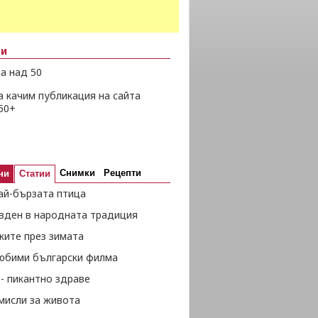
ни
а над 50
а качим публикация на сайта
50+
Снимки
Рецепти
ни
Статии
ай-бързата птица
вден в народната традиция
жите през зимата
любими български филма
- пикантно здраве
мисли за живота