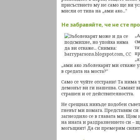
присъствието му не само ще ви ус
мисли от типа на „ами ако..."
Не забравяйте, че не сте пр
„А
см
та
пр
„а
„ами ако зъболекарят ми откаже у
в средата на моста?"
Само се чуйте отстрани! Та нима 
демонът ви ги нашепва. Самият ви
страшен и от действителността.
Не срещнах никъде подобен съвет 
гневът ми помага. Представям си 
загнездило се в главата ми. Щом 
на ината и раздразнението си – щ
могъщият! Да си премерим силите