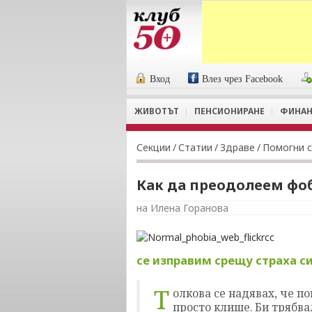
Вход
Влез чрез Facebook
ЖИВОТЪТ
ПЕНСИОНИРАНЕ
ФИНАН
Секции
/
Статии
/
Здраве
/
Помогни с
Как да преодолеем фо
на Илена Горанова
се изправим срещу страха с
Т
олкова се надявах, че по
просто клише. Би трябва