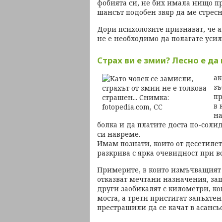
фобията си, не бих имала нищо п
шансът подобен звяр да ме стрес
Дори психолозите признават, че 
не е необходимо да полагате усили
Страх ви е змии? Лесно е да
ак
зъ
пр
в 
на
болка и да платите доста по-соли
си навреме.
Имам познати, които от десетилет
разкрива с ярка очевидност при в
Примерите, в които измъчващият н
отказват мечтани назначения, защ
други заобикалят с километри, ко
моста, а трети пристигат запъхтен
престрашили да се качат в асансь