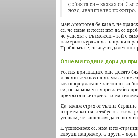
фобията си – казвах си. Съ
ново, значително по-хитро.
Май Аристотел бе казал, че кралск
се, че няма и лесен път да се пре
че успехът е възможен – той е сам
намериш куража да направиш реш
Проблемът е, че звучи далеч по-п
Отне ми години дори да при
Усетих признаците още докато бях
изведнъж започна да ми се вие свя
която предлагаше заслон от заоби
си, но за момент дори загубих ор
предлагащ сигурността на тишинат
Да, имам страх от тълпи. Странно
в претъпкания автобус на път за р
усещам, че започвам да се потя и
Е, успокоявах се, има и по-странн
клоуни например, а други – дори