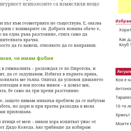
с сигурност психолозите са измислили нещо
Избра
и път към геометрията не съществува. Е, оказва
бориш с кошмарите си. Добрата новина обаче е,
Хорат
о на една ръка разстояние, стига само да
Как д
ителната крачка.
Клуб 
росто да го кажеш, отколкото да го направиш.
зная, че имам фобия
 в гимназията – разхождах се по Пиротска, и
Актуал
т, да се задушавам. Избягах в първата пряка,
колилата ме тълпа. Опитах да успокоя дишането
Коя е н
иентация в коя посока живея – а домът ми,
Антоно
а, бе само на три преки разстояние.
Тарале
 е, защото нямам никакъв проблем да се набутам
абота, но дори и при кратка разходка в мола
10-те 
 ми прилошава.
Хрянът 
и птици от мен – някои хора изпитват ужас от
Моите 
 от Дядо Коледа. Ако трябваше да избирам