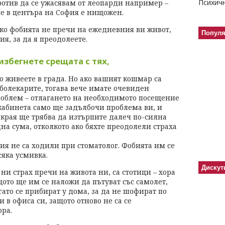
ротив да се ужасявам от леопарди например –
не в центъра на София е нищожен.
ако фобията не пречи на ежедневния ви живот,
Попул
я, за да я преодолеете.
 избегнете срещата с тях,
о живеете в града. Но ако вашият кошмар са
болекарите, тогава вече имате очевиден
облем – отлагането на необходимото посещение
кабинета само ще задълбочи проблема ви, и
края ще трябва да изтърпите далеч по-силна
дна сума, отколкото ако бяхте преодолели страха
ия не са ходили при стоматолог. Фобията им се
сяка усмивка.
Дискут
и страх пречи на живота ни, са стотици – хора
ото ще им се наложи да пътуват със самолет,
гато се прибират у дома, за да не шофират по
и в офиса си, защото отново не са се
ора.