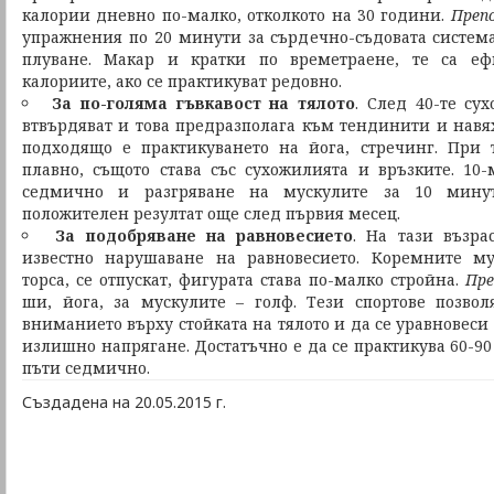
калории дневно по-малко, отколкото на 30 години.
Препо
упражнения по 20 минути за сърдечно-съдовата система
плуване. Макар и кратки по времетраене, те са еф
калориите, ако се практикуват редовно.
За по-голяма гъвкавост на тялото
. След 40-те су
втвърдяват и това предразполага към тендинити и навя
подходящо е практикуването на йога, стречинг. При 
плавно, същото става със сухожилията и връзките. 10
седмично и разгряване на мускулите за 10 минут
положителен резултат още след първия месец.
За подобряване на равновесието
. На тази възра
известно нарушаване на равновесието. Коремните му
торса, се отпускат, фигурата става по-малко стройна.
Пре
ши, йога, за мускулите – голф. Тези спортове позво
вниманието върху стойката на тялото и да се уравновеси 
излишно напрягане. Достатъчно е да се практикува 60-9
пъти седмично.
Създадена на 20.05.2015 г.