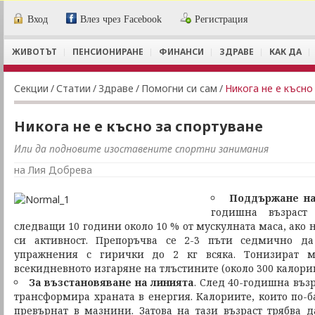
Вход
Влез чрез Facebook
Регистрация
ЖИВОТЪТ
ПЕНСИОНИРАНЕ
ФИНАНСИ
ЗДРАВЕ
КАК ДА
Секции
/
Статии
/
Здраве
/
Помогни си сам
/
Никога не е късно
Никога не е късно за спортуване
Или да подновите изоставените спортни занимания
на Лия Добрева
Поддържане на
годишна възраст
следващи 10 години около 10 % от мускулната маса, ако
си активност. Препоръчва се 2-3 пъти седмично да
упражнения с гирички до 2 кг всяка. Тонизират м
всекидневното изгаряне на тлъстините (около 300 калории
За възстановяване на линията
. След 40-годишна въз
трансформира храната в енергия. Калориите, които по-б
превърнат в мазнини. Затова на тази възраст трябва д