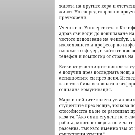
живота на другите хора и отегчени
живот. Но според скорошно проучв
преуморени.
Учените от Университета в Калиф
здрав сън води до повишаване на
честото използване на Фейсбук. За
изследването и професор по инфо
използва софтуер, с който се про
телефон и компютър от страна на
Всеки от участниците попълвал сут
е получил през последната нощ, а 
активностите си през деня. Изсле
като това била основната платфор
социална комуникация.
Марк и нейните колеги установил
студентите през нощта, толкова 
способността да не се разсейват п
каза тя. "Ако един студент не е с
работа, много по-вероятно е да се
разсейва, тъй като именно там от
съществени усилия."