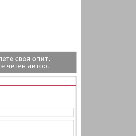
ете своя опит.
е четен автор!