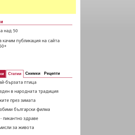
ни
а над 50
а качим публикация на сайта
50+
Снимки
Рецепти
ни
Статии
ай-бързата птица
вден в народната традиция
жите през зимата
любими български филма
- пикантно здраве
мисли за живота