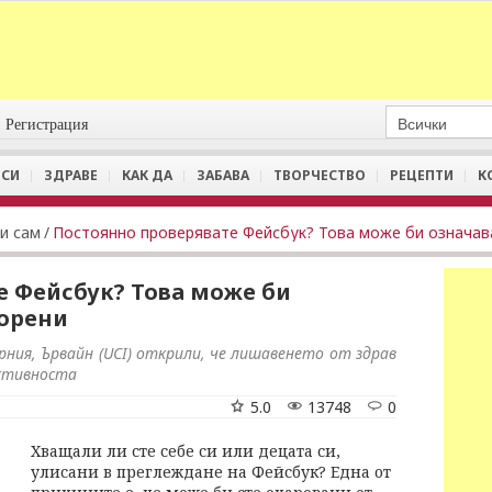
Регистрация
СИ
ЗДРАВЕ
КАК ДА
ЗАБАВА
ТВОРЧЕСТВО
РЕЦЕПТИ
К
и сам
/
е Фейсбук? Това може би
морени
ния, Ървайн (UCI) открили, че лишавенето от здрав
активноста
5.0
13748
0
Хващали ли сте себе си или децата си,
улисани в преглеждане на Фейсбук? Една от