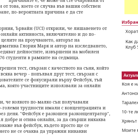
причините е, че може би сте очаровани от
 от това, което се случва във вашия собствен
ане, по-вероятната причина е да сте
Избра
орния, Ървайн (UCI) открили, че лишавенето от
Хорат
 онлайн активноста, включително и до по-
 целите на проучването, авторът на
Как д
рматика Глория Марк и автор на изследването,
Клуб 
следяват дейностите, извършени на мобилен
 76 студенти в рамките на седмица.
решен тест, свързан с качеството на съня, който
всяка вечер - попълвал друг тест, свързан с
Актуал
дователите се фокусирали върху Фейсбук, тъй
Коя е н
ма, която участниците използвали за онлайн
Антоно
и, че колкото по-малко сън получавали
Тарале
по-големи трудности имали с концентрацията и
10-те 
рез деня. "Фейсбук е разкошен разконцентратор",
пал добре и отива онлайн, за да свърши някаква
Хрянът 
 окаже във фейсбук, където просто ще се
Моите 
 него не се очаква да упражни никакви