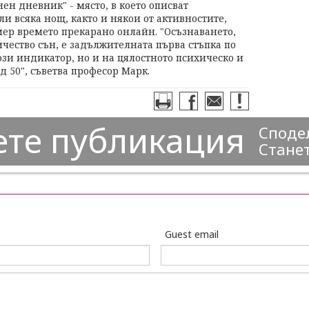
ен дневник" - място, в което описват
ли всяка нощ, както и някои от активностите,
мер времето прекарано онлайн. "Осъзнаването,
чество сън, е задължителната първа стъпка по
ози индикатор, но и на цялостното психическо и
д 50", съветва професор Марк.
ете публикация
Сподел
Станет
Guest email