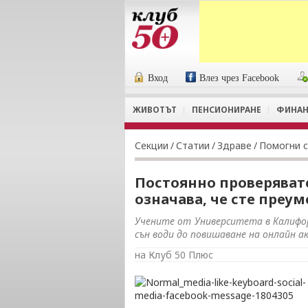
Вход
Влез чрез Facebook
ЖИВОТЪТ
ПЕНСИОНИРАНЕ
ФИНАН
Секции
/
Статии
/
Здраве
/
Помогни с
Постоянно проверяват
означава, че сте преу
Учените от Университета в Калифор
сън води до повишаване на онлайн 
на Клуб 50 Плюс