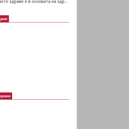
Психичното здраве е в основата на здравето изобщо
ярни
ирани