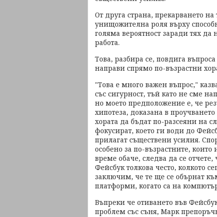
От друга страна, прекарването н
унищожителна роля върху способно
голяма вероятност заради тях да 
работа.
Това, разбира се, повдига въпрос
направи спрямо по-възрастни хора
"Това е много важен въпрос," каз
със сигурност, тъй като не сме н
но моето предположение е, че рез
хипотеза, доказана в проучването 
хората да бъдат по-разсеяни на с
фокусират, което ги води до Фейсб
прилагат съществени усилия. Спор
особено за по-възрастните, които
време обаче, следва да се отчете,
Фейсбук толкова често, колкото 
заключим, че те ще се обърнат к
платформи, когато са на компютъ
Въпреки че отиването във Фейсбу
проблем със съня, Марк препоръчв