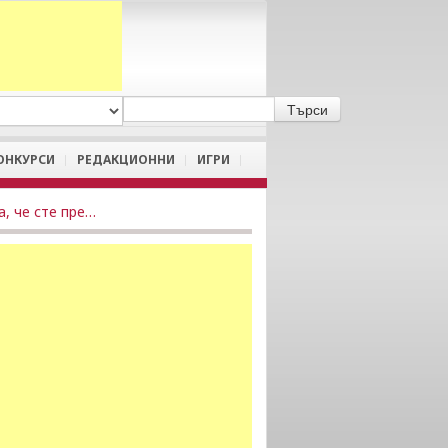
A
/
a
ОНКУРСИ
РЕДАКЦИОННИ
ИГРИ
Постоянно проверявате Фейсбук? Това може би означава, че сте преуморени