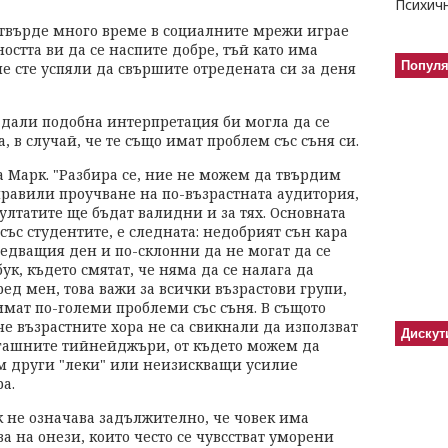
а твърде много време в социалните мрежи играе
стта ви да се наспите добре, тъй като има
Попул
не сте успяли да свършите отредената си за деня
а дали подобна интерпретация би могла да се
, в случай, че те също имат проблем със съня си.
ва Марк. "Разбира се, ние не можем да твърдим
аправили проучване на по-възрастната аудитория,
ултатите ще бъдат валидни и за тях. Основната
със студентите, е следната: недобрият сън кара
ледващия ден и по-склонни да не могат да се
ук, където смятат, че няма да се налага да
ед мен, това важи за всички възрастови групи,
 имат по-големи проблеми със съня. В същото
 че възрастните хора не са свикнали да използват
Дискут
сегашните тийнейджъри, от където можем да
ъм други "леки" или неизискващи усилие
ра.
к не означава задължително, че човек има
а на онези, които често се чувсстват уморени