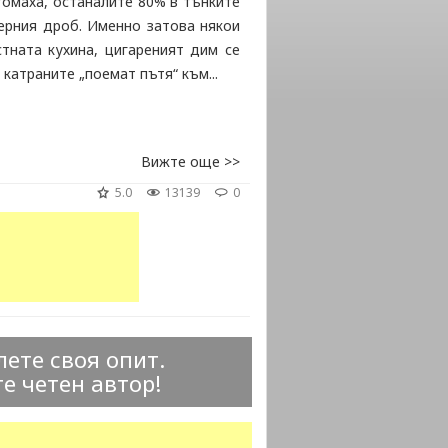
томаха, останалите 80% в тънките
черния дроб. Именно затова някои
тната кухина, цигареният дим се
катраните „поемат пътя“ към...
Вижте още >>
5.0
13139
0
ете своя опит.
е четен автор!