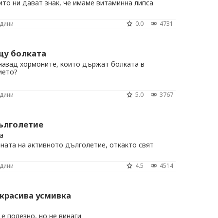
ито ни дават знак, че имаме витаминна липса
одини
0.0
4731
щу болката
 назад хормоните, които държат болката в
ието?
одини
5.0
3767
дълголетие
а
ната на активното дълголетие, откакто свят
одини
4.5
4514
 красива усмивка
е полезно, но не винаги