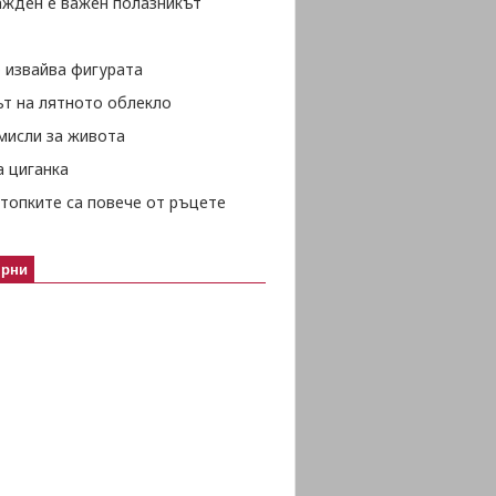
ажден е важен полазникът
 извайва фигурата
ът на лятното облекло
мисли за живота
а циганка
топките са повече от ръцете
ярни