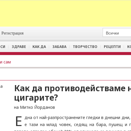
Регистрация
СИ
ЗДРАВЕ
КАК ДА
ЗАБАВА
ТВОРЧЕСТВО
РЕЦЕПТИ
К
и сам
Как да противодействаме н
цигарите?
на Митко Йорданов
Е
дна от най-разпространените гледки в днешни дни,
е тази на млад човек, седящ на бара, пушещ и 