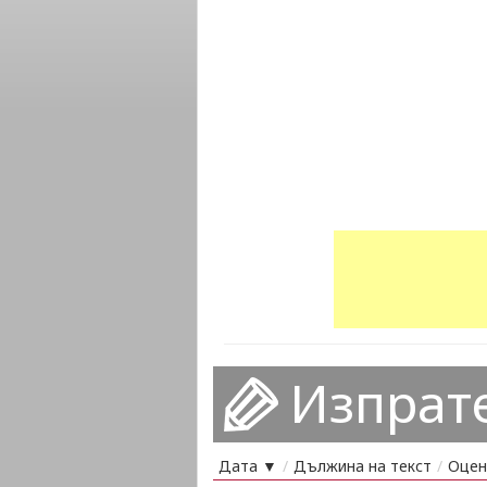
Изпрат
Дата ▼
/
Дължина на текст
/
Оцен