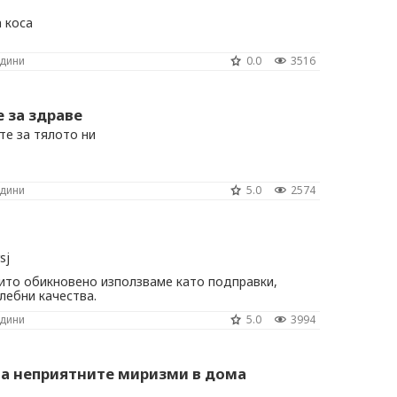
а коса
одини
0.0
3516
е за здраве
те за тялото ни
одини
5.0
2574
оито обикновено използваме като подправки,
лебни качества.
одини
5.0
3994
на неприятните миризми в дома