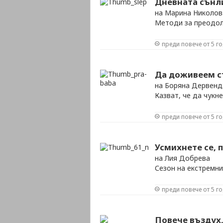
Дневната сънл
на Марина Николов
Методи за преодол
преди повече от 5 г
Да доживеем с
на Боряна Дервен
Казват, че да чукн
преди повече от 5 г
Усмихнете се, п
на Лия Добрева
Сезон на екстремни
преди повече от 5 г
Повече въздух,