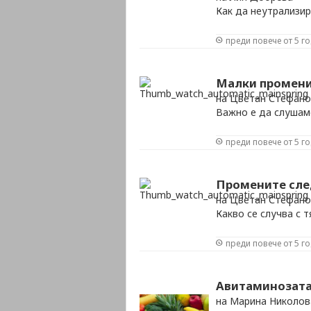
Как да неутрализи
преди повече от 5 г
Малки промени 
на Цветан Стефано
Важно е да слушам
преди повече от 5 г
Промените сле
на Цветан Стефано
Какво се случва с 
преди повече от 5 г
Авитаминозата
на Марина Николов