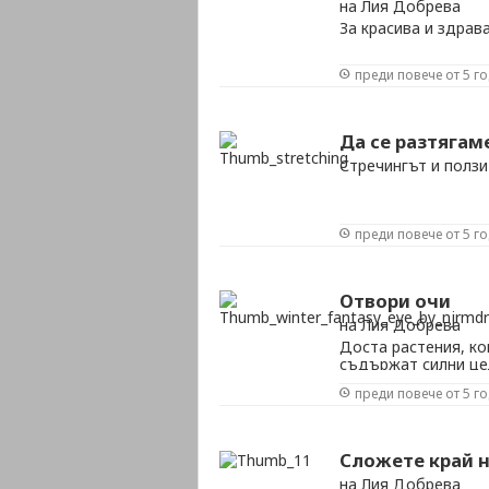
на Лия Добрева
За красива и здрав
преди повече от 5 г
Да се разтягам
Стречингът и ползи
преди повече от 5 г
Отвори очи
на Лия Добрева
Доста растения, к
съдържат силни це
преди повече от 5 г
Сложете край 
на Лия Добрева