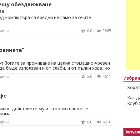
ещу обездвижване
ва
ед компютъра са вредни не само за очите
одини
0.0
3865
овината"
от йогите за промиване на целия стомашно-чревен
да бъде използван и от слаби, и от пълни хора, но
нят по достойнство.
одини
5.0
4611
Избра
Хорат
фе
Как д
Клуб 
силно действието му и за колко време се
низма
одини
0.0
6610
Актуал