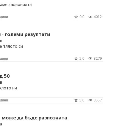
раме зловонията
одини
0.0
4012
- големи резултати
в
е тялото си
одини
5.0
3279
д 50
в
тялото ни
одини
5.0
3557
 може да бъде разпозната
а