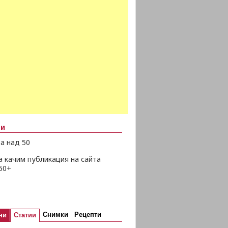
ни
а над 50
а качим публикация на сайта
50+
Снимки
Рецепти
ни
Статии