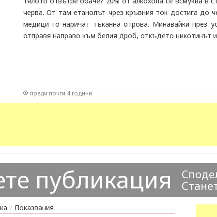
тялото отвътре обаче? 20% от алкохола се всмуква в с
черва. От там етанолът чрез кръвния ток достига до 
медици го наричат тъканна отрова. Минавайки през ус
отправя направо към белия дроб, откъдето никотинът и 
преди почти 4 години
ете публикация
Сподел
Станет
ка
/
Показвания