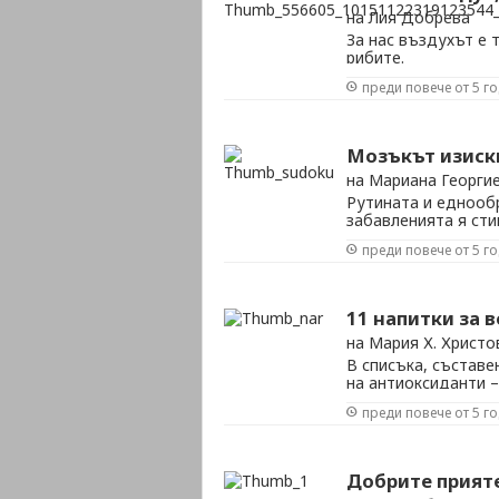
на Лия Добрева
За нас въздухът е 
рибите.
преди повече от 5 г
Мозъкът изиск
на Мариана Георги
Рутината и еднооб
забавленията я ст
преди повече от 5 г
11 напитки за 
на Мария Х. Христо
В списъка, съставе
на антиоксиданти 
разрушаващото дей
преди повече от 5 г
което забавят стар
Добрите прияте