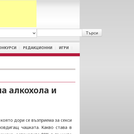
A
/
a
ОНКУРСИ
РЕДАКЦИОННИ
ИГРИ
а алкохола и
 която дори се възприема за секси
повдигащ чашката. Какво става в