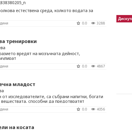
толкова естествена среда, колкото водата за
Дискут
одини
0.0
3288
ва тренировки
ева
разието вредят на мозъчната дейност,
имулират
одини
0.0
4867
вечна младост
ва
н от изследователите, са събрани напитки, богати
– веществата, способни да предотвратят
ствие на свободните радикали в клетките, с
одини
0.0
4056
еенето.
ли на косата