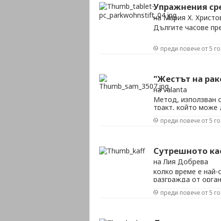
Упражнения ср
на Мария Х. Христо
Дългите часове пр
преди повече от 5 г
"Жестът на рак
на valanta
Метод, използван 
тракт, който може 
пълните ще го оце
преди повече от 5 г
Сутрешното ка
на Лия Добрева
колко време е най-
разгражда от орга
преди повече от 5 г