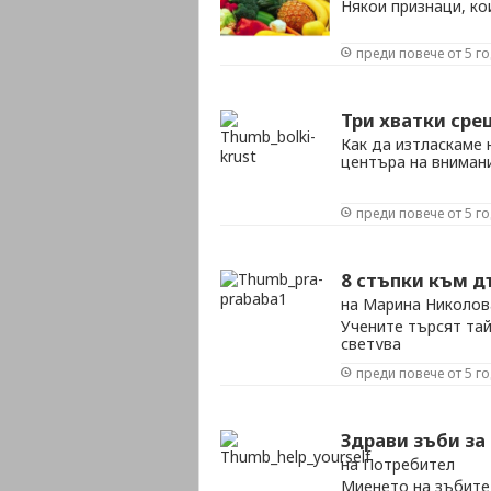
Някои признаци, ко
преди повече от 5 г
Три хватки сре
Как да изтласкаме
центъра на вниман
преди повече от 5 г
8 стъпки към 
на Марина Николов
Учените търсят тай
светува
преди повече от 5 г
Здрави зъби за
на Потребител
Миенето на зъбите 