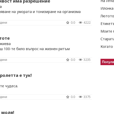
ивост има разрешение
На Игн
а
Илонка
яване на умората и тонизиране на организма
Лютото
одини
0.0
4222
Етикет
Моите 
тоте
Старат
джиева
Когато 
еш 100-те било въпрос на жизнен ритъм
одини
0.0
3235
Попул
ролетта е тук!
те чудеса.
одини
0.0
3375
 моля!