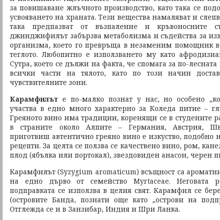
за повишаване жлъчното производство, като така се под
усвояването на храната. Тези вещества намаляват и слеп
така предпазват от възпаление и кръвоносните с
джинджифилът забързва метаболизма и съдейства за изх
организма, което го превръща в незаменим помощник в
теглото. Любопитно е използването му като афродизи
Сутра, което се дължи на факта, че спомага за по-леснат
всички части на тялото, като по този начин доста
чувствителните зони.
Карамфилът
е по-малко познат у нас, но особено „к
участва в едно много характерно за Коледа питие – гл
Греяното вино има традиции, коренящи се в студените р
в страните около Алпите – Германия, Австрия, Ш
приготвиш автентично греяно вино е изкуство, подобно 
рецепти. За целта се ползва се качествено вино, ром, ка
плод (ябълка или портокал), звездовиден анасон, черен п
Карамфилът (Syzygium aromaticum) всъщност са ароматн
на едно дърво от семейство Myrtaceae. Неговата 
подправката се използва в целия свят. Карамфил се бе
(островите Банда, познати още като „острови на подп
Отглежда се и в Занзибар, Индия и Шри Ланка.