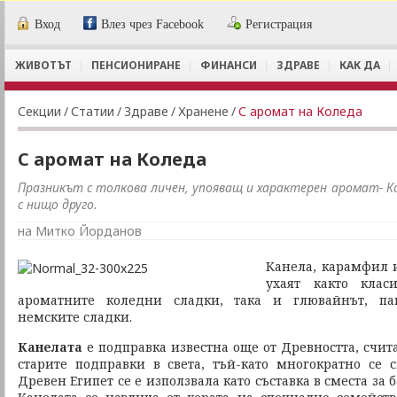
Вход
Влез чрез Facebook
Регистрация
ЖИВОТЪТ
ПЕНСИОНИРАНЕ
ФИНАНСИ
ЗДРАВЕ
КАК ДА
Секции
/
Статии
/
Здраве
/
Хранене
/
С аромат на Коледа
С аромат на Коледа
Празникът с толкова личен, упояващ и характерен аромат- Ко
с нищо друго.
на Митко Йорданов
Канела, карамфил 
ухаят както клас
ароматните коледни сладки, така и глювайнът, па
немските сладки.
Канелата
е подправка известна още от Древността, счита
старите подправки в света, тъй-като многократно се 
Древен Египет се е използвала като съставка в сместа за