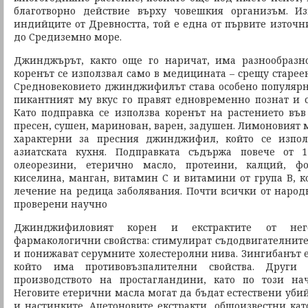
благотворно действие върху човешкия организъм. И
индийците от Древността, той е една от първите източн
до Средиземно море.
Джинджърът, както още го наричат, има разнообразн
коренът се използвал само в медицината – срещу стареен
Средновековието джинджифилът става особено популярн
пикантният му вкус го правят едновременно познат и 
Като подправка се използва коренът на растението въ
пресен, сушен, маринован, варен, задушен. Лимоновият 
характерни за пресния джинджифил, който се изпол
азиатската кухня. Подправката съдържа повече от 
олеорезини, етерично масло, протеини, калций, фо
киселина, манган, витамин С и витамини от група В, ко
лечение на редица заболявания. Почти всички от народн
проверени научно
Джинджифиловият корен и екстрактите от не
фармакологични свойства: стимулират съдодвигателните
и понижават серумните холестеролни нива. Зингибанът
който има противовъзпалителни свойства. Други 
производството на простагландини, като по този нач
Неговите етерични масла могат да бъдат естествени уби
и настинките. Ацетоновите екстракти, общоизвестни кат