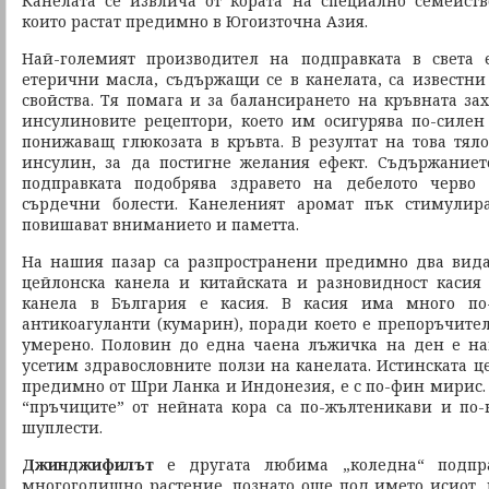
Канелата се извлича от кората на специално семейст
които растат предимно в Югоизточна Азия.
Най-големият производител на подправката в света
етерични масла, съдържащи се в канелата, са известни
свойства. Тя помага и за балансирането на кръвната за
инсулиновите рецептори, което им осигурява по-силе
понижаващ глюкозата в кръвта. В резултат на това тял
инсулин, за да постигне желания ефект. Съдържание
подправката подобрява здравето на дебелото черво
сърдечни болести. Канеленият аромат пък стимулир
повишават вниманието и паметта.
На нашия пазар са разпространени предимно два вида
цейлонска канела и китайската и разновидност касия (
канела в България е касия. В касия има много по
антикоагуланти (кумарин), поради което е препоръчител
умерено. Половин до една чаена лъжичка на ден е на
усетим здравословните ползи на канелата. Истинската ц
предимно от Шри Ланка и Индонезия, е с по-фин мирис. Р
“пръчиците” от нейната кора са по-жълтеникави и по
шуплести.
Джинджифилът
е другата любима „коледна“ подп
многогодишно растение, познато още под името исиот,