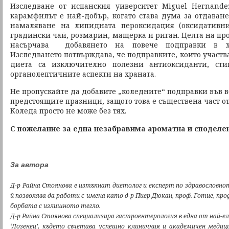
Изследване от испанския уиверситет Miguel Hernandez
карамфилът е най-добър, когато става дума за отдаване
намаляване на липидната пероксидация (оксидативни
градински чай, розмарин, мащерка и риган. Целта на про
насърчава добавянето на повече подправки в хр
Изследването потвърждава, че подправките, които участ
диета са изключително полезни антиоксиданти, ст
органолептичните аспекти на храната.
Не пропускайте да добавите „коледните“ подправки във в
предстоящите празници, защото това е съществена част о
Коледа просто не може без тях.
С пожелание за една незабравима ароматна и споделе
За автора
Д-р Райна Стоянова е изтъкнат диетолог и експерт по здравословно
й позволява да работи с имена като д-р Пиер Дюкан, проф. Готие, про
борбата с излишното тегло.
Д-р Райна Стоянова специализира гастроентерология в една от най-
‘Лозенец’, където съчетава успешно клиничния и академичен медиц