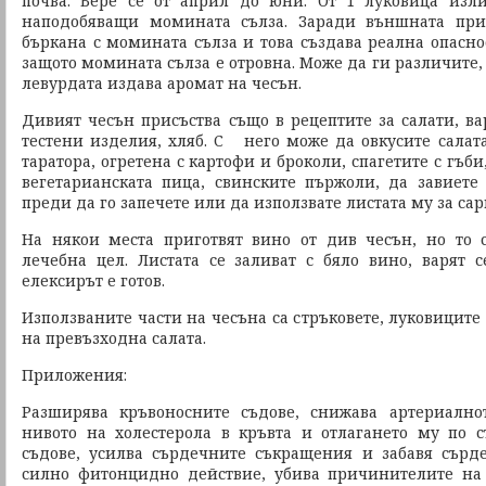
почва. Бере се от април до юни. От 1 луковица изли
наподобяващи момината сълза. Заради външната при
бъркана с момината сълза и това създава реална опаснос
защото момината сълза е отровна. Може да ги различите, 
левурдата издава аромат на чесън.
Дивият чесън присъства също в рецептите за салати, ва
тестени изделия, хляб. С него може да овкусите салата
таратора, огретена с картофи и броколи, спагетите с гъби
вегетарианската пица, свинските пържоли, да завиет
преди да го запечете или да използвате листата му за са
На някои места приготвят вино от див чесън, но то 
лечебна цел. Листата се заливат с бяло вино, варят с
елексирът е готов.
Използваните части на чесъна са стръковете, луковиците 
на превъзходна салата.
Приложения:
Разширява кръвоносните съдове, снижава артериалн
нивото на холестерола в кръвта и отлагането му по 
съдове, усилва сърдечните съкращения и забавя сърд
силно фитонцидно действие, убива причинителите н