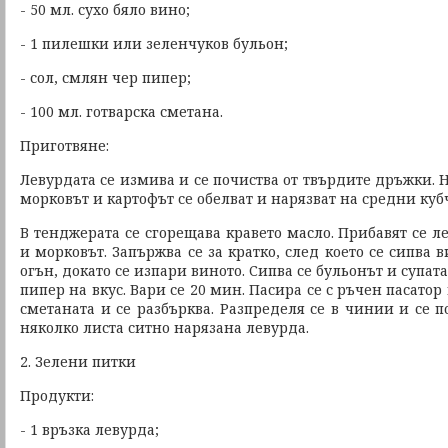
- 50 мл. сухо бяло вино;
- 1 пилешки или зеленчуков бульон;
- сол, смлян чер пипер;
- 100 мл. готварска сметана.
Приготвяне:
Левурдата се измива и се почиства от твърдите дръжки. Н
морковът и картофът се обелват и нарязват на средни куб
В тенджерата се сгорещава кравето масло. Прибавят се ле
и морковът. Запържва се за кратко, след което се сипва 
огън, докато се изпари виното. Сипва се бульонът и супата
пипер на вкус. Вари се 20 мин. Пасира се с ръчен пасатор
сметаната и се разбърква. Разпределя се в чинии и се по
няколко листа ситно нарязана левурда.
2. Зелени питки
Продукти:
- 1 връзка левурда;