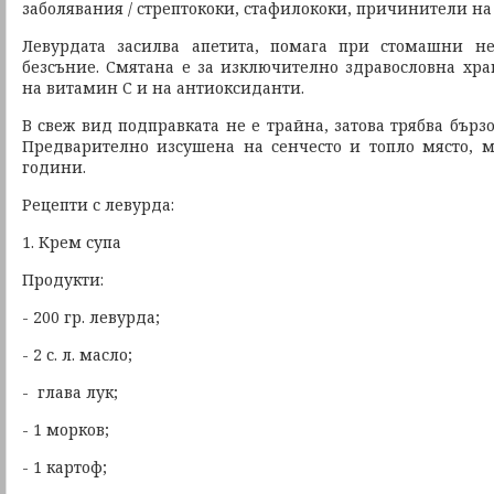
заболявания / стрептококи, стафилококи, причинители на
Левурдата засилва апетита, помага при стомашни не
безсъние. Смятана е за изключително здравословна хр
на витамин С и на антиоксиданти.
В свеж вид подправката не е трайна, затова трябва бърз
Предварително изсушена на сенчесто и топло място, 
години.
Рецепти с левурда:
1. Крем супа
Продукти:
- 200 гр. левурда;
- 2 с. л. масло;
- глава лук;
- 1 морков;
- 1 картоф;