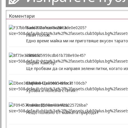
Коментари
Ваньо Попов написа:
Иван Попов:
Едно време майка ми ни приготвяше вкусен таратор
написа:
Шерин Камбер:
Ще пробвам да си направя зелени питки, когато из
Марина Цекова написа:
Хубава и полезна статия !
Атанас Дечев написа:
Нещо полезно от майката природа !