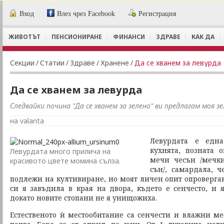
Вход
Влез чрез Facebook
Регистрация
ЖИВОТЪТ
ПЕНСИОНИРАНЕ
ФИНАНСИ
ЗДРАВЕ
КАК ДА
Секции
/
Статии
/
Здраве
/
Хранене
/
Да се хванем за левурда
Да се хванем за левурда
Следвайки почина "Да се хванем за зелено" ви предлагам моя з
на valanta
Левурдата е една
кухнята, позната 
Левурдата много прилича на
мечи чесън /мечк
красивото цвете момина сълза.
сън/, самардала, 
подлежи на култивиране, но моят личен опит опровергав
си я завъдила в края на двора, където е сенчесто, и 
докато новите стопани не я унищожиха.
Естественото ѝ местообитание са сенчести и влажни мес