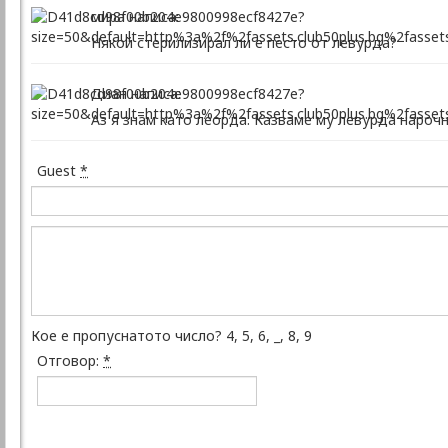
мира написа:
Някой стерилизирал ли е песто от левурда?
Диан написа:
Аз я знам като леорда. Казваме му левурда нарочно,
Guest
*
Кое е пропуснатото число? 4, 5, 6, _, 8, 9
Отговор:
*