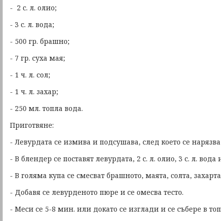
- 2 с. л. олио;
- 3 с. л. вода;
- 500 гр. брашно;
- 7 гр. суха мая;
- 1 ч. л. сол;
- 1 ч. л. захар;
- 250 мл. топла вода.
Приготвяне:
- Левурдата се измива и подсушава, след което се нарязва
- В блендер се поставят левурдата, 2 с. л. олио, 3 с. л. вода
- В голяма купа се смесват брашното, маята, солта, захарта
- Добавя се левурденото пюре и се омесва тесто.
- Меси се 5-8 мин. или докато се изглади и се събере в топ