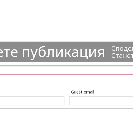
ете публикация
Сподел
Станет
Guest email