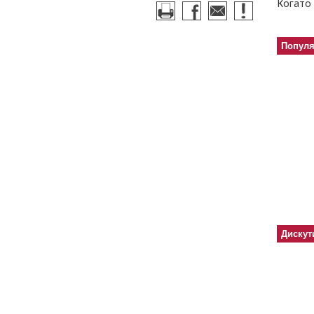
Когато 
Попул
Дискут