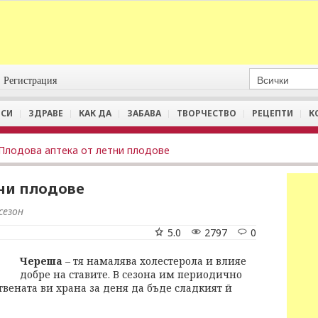
Регистрация
СИ
ЗДРАВЕ
КАК ДА
ЗАБАВА
ТВОРЧЕСТВО
РЕЦЕПТИ
К
Плодова аптека от летни плодове
ни плодове
сезон
5.0
2797
0
Череша
– тя намалява холестерола и влияе
добре на ставите. В сезона им периодично
вената ви храна за деня да бъде сладкият й