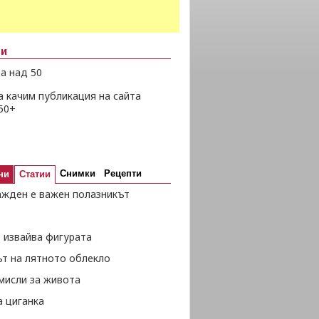
ни
а над 50
а качим публикация на сайта
50+
Снимки
Рецепти
ни
Статии
ажден е важен полазникът
 извайва фигурата
ът на лятното облекло
мисли за живота
а циганка