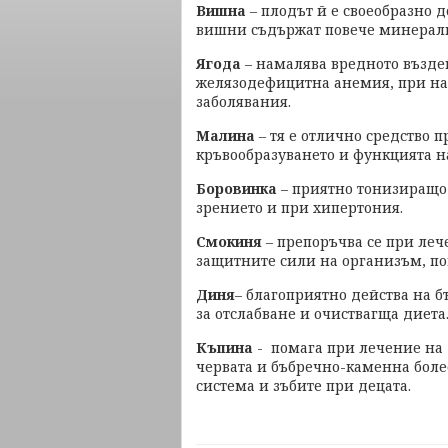
Вишна
– плодът й е своеобразно 
вишни съдържат повече минерали 
Ягода
– намалява вредното възде
желязодефицитна анемия, при на
заболявания.
Малина
– тя е отлично средство п
кръвообразуването и функцията н
Боровинка
– приятно тонизиращо 
зрението и при хипертония.
Смокиня
– препоръчва се при ле
защитните сили на организъм, по
Диня
– благоприятно действа на 
за отслабване и очиствагща диета
Къпина
- помага при лечение на
червата и бъбречно-каменна боле
система и зъбите при децата.