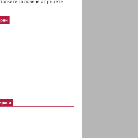
топките са повече от ръцете
ярни
ирани