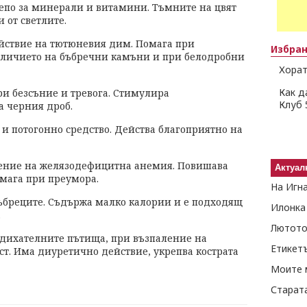
депо за минерали и витамини. Тъмните на цвят
от светлите.
йствие на тютюневия дим. Помага при
Избра
личието на бъбречни камъни и при белодробни
Хорат
Как д
ри безсъние и тревога. Стимулира
Клуб 
а черния дроб.
и потогонно средство. Действа благоприятно на
чение на желязодефицитна анемия. Повишава
Актуал
мага при преумора.
На Игн
бъбреците. Съдържа малко калории и е подходящ
Илонка
.
Лютото
 дихателните пътища, при възпаление на
Етикет
ст. Има диуретично действие, укрепва кострата
Моите 
Старат