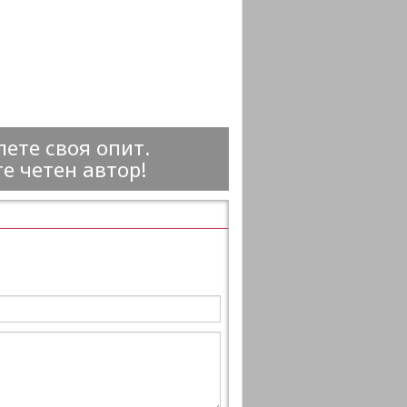
ете своя опит.
е четен автор!