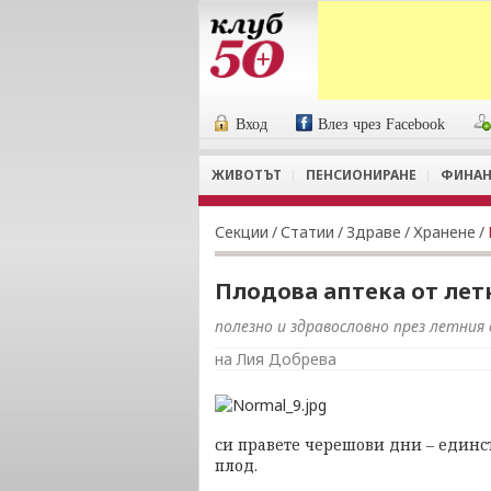
Вход
Влез чрез Facebook
ЖИВОТЪТ
ПЕНСИОНИРАНЕ
ФИНАН
Секции
/
Статии
/
Здраве
/
Хранене
/
Плодова аптека от лет
полезно и здравословно през летния 
на Лия Добрева
си правете черешови дни – единст
плод.