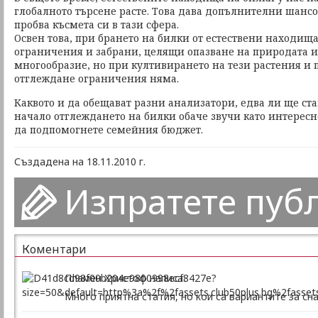
глобалното търсене расте. Това дава допълнителни шансо
пробва късмета си в тази сфера.
Освен това, при брането на билки от естествени находища
ограничения и забрани, целящи опазване на природата и
многообразие, но при култивирането на тези растения 
отглеждане ограничения няма.
Каквото и да обещават разни анализатори, едва ли ще ста
начало отглеждането на билки обаче звучи като интересно
да подпомогнете семейния бюджет.
Създадена на 18.11.2010 г.
Изпратете пуб
Коментари
Пламен Христоф написа:
Много приятна статия, но кои са вариантите за сн