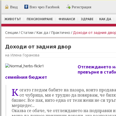
Вход
Влез чрез Facebook
Регистрация
ЖИВОТЪТ
ПЕНСИОНИРАНЕ
ФИНАНСИ
ЗДРАВЕ
КАК ДА
Секции
/
Статии
/
Как да
/
Практично
/
Доходи от задния дво
Доходи от задния двор
на Илена Горанова
Отглеждането н
превърне в стаб
семейния бюджет
К
огато гледам бабите на пазара, които продав
от чубрица, ми е трудно да повярвам, че бил
бизнес. Все пак, нито една от тези жени не си тръг
мерцедес...
Оказва се обаче, че отглеждането на подправки 
може да донесе прилични доходи, ако разполагат