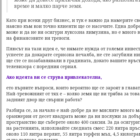
време и малко парче земя.
Като при всеки друг бизнес, и тук е важно да намерите св
наясно към кои точно клиенти ще се насочите. Една добр
може и да не ви осигури луксозна лимузина, но е много 
на финансовите ви тревоги.
Плюсът на тази идея е, че нямате нужда от големи инвес
успеете да докарате сериозна печалба, не сте загубили н
ще сте се позабавлявали в градината, докато вашите връ
телевизора с поредния сериал.
Ако идеята ви се струва привлекателна,
ето първите въпроси, които вероятно ще се зароят в глават
Най-тревожният от тях е – колко земя ще ви трябва за тов
задният двор ще свърши работа?
Разбира се, за начало е най-добре да не мислите много 
оранжерия от десет квадрата може да ви послужи за добър 
пространство ще съберете около 400 саксии. За да осигури
на растенията, използвайте следната смес: 220 литра пръст
около 110 литра перлит, 55 литра торфен мъх, 4,5 килогр
също толкова доломит.