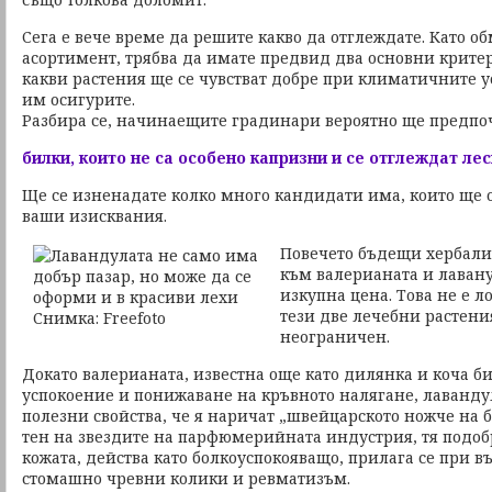
Сега е вече време да решите какво да отглеждате. Като 
асортимент, трябва да имате предвид два основни критери
какви растения ще се чувстват добре при климатичните у
им осигурите.
Разбира се, начинаещите градинари вероятно ще предпоч
билки, които не са особено капризни и се отглеждат ле
Ще се изненадате колко много кандидати има, които ще 
ваши изисквания.
Повечето бъдещи хербалис
към валерианата и лавану
изкупна цена. Това не е л
тези две лечебни растени
неограничен.
Докато валерианата, известна още като дилянка и коча би
успокоение и понижаване на кръвното налягане, лаванду
полезни свойства, че я наричат „швейцарското ножче на би
тен на звездите на парфюмерийната индустрия, тя подоб
кожата, действа като болкоуспокояващо, прилага се при в
стомашно чревни колики и ревматизъм.