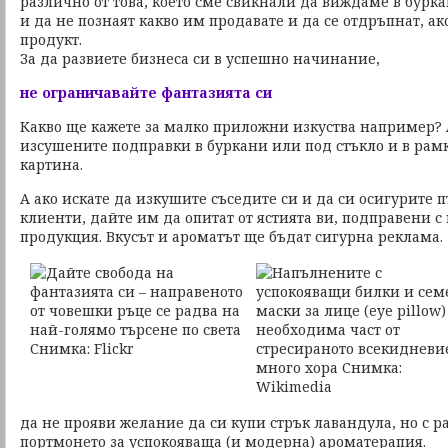
различно от това, което сме свикнали да виждаме в бурк
и да не познаят какво им продавате и да се отдръпнат, 
продукт.
За да развиете бизнеса си в успешно начинание,
не ограничавайте фантазията си
Какво ще кажете за малко приложни изкуства например?
изсушените подправки в буркани или под стъкло и в рам
картина.
А ако искате да изкушите съседите си и да си осигурите 
клиенти, дайте им да опитат от ястията ви, подправени с
продукция. Вкусът и ароматът ще бъдат сигурна реклама.
да не прояви желание да си купи стрък лавандула, но с р
портмонето за успокояваща (и модерна) ароматерапия.