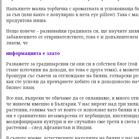
Напълнете малка торбичка с ароматната и успокояваща б
за сън (или както е популярно в нета eye pillow). Така с 
продуктова ниша.
Нещо повече – развивайки градината си, ще научите хил
забавлението от откривателството, това е и допълнителе
знаем, че
информацията е злато
Разкажете за градинарския си опи си в собствен блог (той
стане източник на доходи, но това е друга тема), а может
брошури със съвети за отглеждане на билки, готварски ре
как сте успели да превърнете хобито си в доходоносно на
бизнес план.
Все пак, въпреки че обичаме да се оплакваме, в много о
че живеем именно в България. У нас виреят над три хил
растения, голяма част от които се използват като билки 
ни е сравнително незамърсена от хербициди, инсектици
модифицирани култури и не случайно сме трети в света 
растения – след Афганистан и Индия.
В същото време, естествените находища на билки у нас н