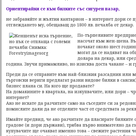
Ориентирайки се към билките със сигурен пазар,
не забравяйте и жълтия кантарион – в интернет дори се 
отглеждането му, обещаващ до 1800 лв. печалба от декар.
По-търпеливите предприе
насочат към жен-шена. Въ
почакат около шест години
могат да се надяват на о
долара на декар, или сре
година. Звучи примамливо, но изисква доста чакане – и 
Преди да се отправите към най-близкия разсадник или м
търговски вериги предлагат разни видове билки в сакси
бизнес плана си. На кого ще продавате?
На домакините в квартала, на изкупвачите, или дори – чр
интернет?
Ако не искате да разчитате само на съседите си за редовн
помислите дали да не отделите част от средствата за рек
Имайте предвид, че ако разчитате да пласирате билките 
градове (и дори държави), трябва първо внимателно да г
купувачите ще очакват именно това – свежите растения ч