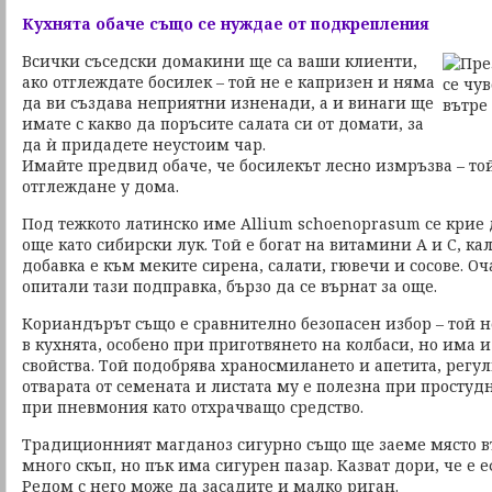
Кухнята обаче също се нуждае от подкрепления
Всички съседски домакини ще са ваши клиенти,
ако отглеждате босилек – той не е капризен и няма
да ви създава неприятни изненади, а и винаги ще
имате с какво да поръсите салата си от домати, за
да ѝ придадете неустоим чар.
Имайте предвид обаче, че босилекът лесно измръзва – то
отглеждане у дома.
Под тежкото латинско име Allium schoenoprasum се крие 
още като сибирски лук. Той е богат на витамини А и С, к
добавка е към меките сирена, салати, гювечи и сосове. Оч
опитали тази подправка, бързо да се върнат за още.
Кориандърът също е сравнително безопасен избор – той н
в кухнята, особено при приготвянето на колбаси, но има 
свойства. Той подобрява храносмилането и апетита, регул
отварата от семената и листата му е полезна при просту
при пневмония като отхрачващо средство.
Традиционният магданоз сигурно също ще заеме място въ
много скъп, но пък има сигурен пазар. Казват дори, че е
Редом с него може да засадите и малко риган.