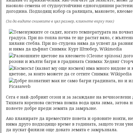
наоколо семена от студоустойчиви едногодишни растения
догодина. Подходящ избор са ралицата, маковете, клеоме,
(За да видите снимките в цял размер, кликнете върху тях)
Сега е най-добрият сезон и за засаждане на вечнозелени 
Тяхната коренова система помпа вода цяла зима, затова н
полеете добре преди земята да замръзне.
Ако планирате да преместите повета и орловите нокти, н
няма друго подходящо време в годината, защото тези ув
да пускат филизи още докато земята е замръзнала.