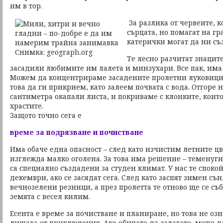
им в тор.
За разлика от червеите, к
сърцата, но помагат на гр
катерички могат да ни съ
Те лесно разчитат знаците
засадили любимите им лалета и минзухари. Все пак, има
Можем да концентрираме засадените пролетни луковици 
това да ги прикрием, като залеем почвата с вода. Отгоре 
сантиметра окапали листа, и покриваме с клонките, коит
храстите.
Защото точно сега е
време за подрязване и почистване
Има обаче една опасност – след като изчистим летните ц
изглежда малко оголена. За това има решение – теменугите
са специално създадени за студен климат. У нас те споко
декември, ако се засядат сега. След като заспят зимен съ
вечнозелени резници, а през пролетта те отново ще се съб
земята с весел килим.
Есента е време за почистване и планиране, но това не озн
лишава от приключения. Ако обичате да залагате, може д