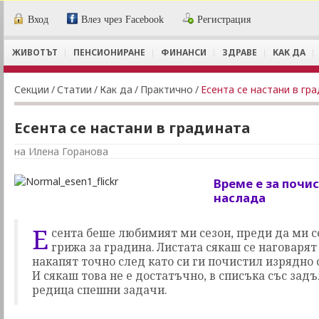
Вход
Влез чрез Facebook
Регистрация
ЖИВОТЪТ
ПЕНСИОНИРАНЕ
ФИНАНСИ
ЗДРАВЕ
КАК ДА
Секции
/
Статии
/
Как да
/
Практично
/
Есента се настани в гр
Есента се настани в градината
на Илена Горанова
Време е за почис
наслада
Е
сента беше любимият ми сезон, преди да ми с
грижа за градина. Листата сякаш се наговарят 
накапят точно след като си ги почистил изрядно 
И сякаш това не е достатъчно, в списъка със за
редица спешни задачи.