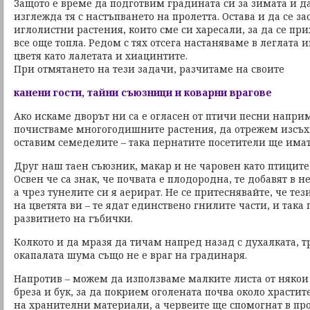
Защото е време да подготвим градината си за зимата и д
изглежда тя с настъпването на пролетта. Остава и да се з
иглолистни растения, които сме си харесали, за да се при
все още топла. Редом с тях отсега настаняваме в леглата
цветя като лалетата и хиацинтите.
При отмятането на тези задачи, разчитаме на своите
канени гости, тайни съюзници и коварни врагове
Ако искаме дворът ни са е огласен от птичи песни наприм
почистваме многогодишните растения, да отрежем изсъхн
оставим семеделите – така пернатите посетители ще имат 
Друг наш таен съюзник, макар и не чаровен като птиците,
Освен че са знак, че почвата е плодородна, те добавят в 
а чрез тунелите си я аерират. Не се притеснявайте, че те
на цветята ви – те ядат единствено гнилите части, и така
развитието на гъбички.
Колкото и да мразя да тичам напред назад с духалката, т
окапалата шума също не е враг на градинаря.
Напротив – можем да използваме малките листа от някои 
бреза и бук, за да покрием оголената почва около храстите
на хранителни материали, а червеите ще спомогнат в пр