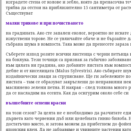
изградете стена от колове и зебло, която да пренасочва т
трябва да отстои на приблизително 15 сантиметра от раст
Съществуват
малки трикове и при почистването
на градината. Ако сте запален еколог, вероятно не искате
изкуствени торове. Не се увличайте обаче и не бързайте д
събрана шума в компоста. Така може да пренесете зараза
Съберете изпод розите всички листенца с черни петънца 
на боклука. Тези точици са признак за гъбично заболяване
към цялата ви градина, ако добавите листата към компост
дебне и от киселицата (Malus Sylvestris). Ако събирате шу
издайнически знаци за струпясване. Ще ги забележите по
листата – там се образуват закръглени до неправилни не
маслинено зелени петна. И накрая – след толкова много р
да се насладим на есента. Как да осигурим около себе си
вълшебните огнени краски
на този сезон? За целта не е необходимо да разчитате ед
дървета като червения дъб или целебната гинко билоба. 
достатъчно място, и затова можем да прибегнем до фойе
японския клен. Да не забравяме и увивните растения като а