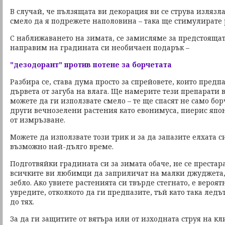
В случай, че пълзящата ви декорация ви се струва излязла
смело да я подрежете наполовина – така ще стимулирате 
С наближаването на зимата, се замисляме за предстояща
направим на градината си необичаен подарък –
"дезодорант" против потене за борчетата
Разбира се, става дума просто за спрейовете, които предп
дървета от загуба на влага. Ще намерите тези препарати 
можете да ги използвате смело – те ще спасят не само бор
други вечнозелени растения като евонимуса, пиерис яп
от измръзване.
Можете да използвате този трик и за да запазите елхата с
възможно най-дълго време.
Подготвяйки градината си за зимата обаче, не се престар
всичките ви любимци да заприличат на малки джуджета,
зебло. Ако увиете растенията си твърде стегнато, е вероят
увредите, отколкото да ги предпазите, тъй като така ледъ
до тях.
За да ги защитите от вятъра или от изходната струя на к