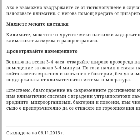
Ако е възможно въздържайте се от тютюнопушене в случай
използвате климатик. С негова помощ вредата от цигарите
Махнете меките настилки
Килимите, мокетите и другите меки настилки задържат п
климатикът засмуква и разпространява.
Проветрявайте помещението
Веднъж на всеки 3-4 часа, отваряйте широко прозореца 
помещение за около 3-4 минути. По този начин в стаята н
който заменя мръсния и изпълнен с бактерии, без да изм
поддържаната от климатичната система температура.
Естествено, благодарение на съвременните достижения на
има климатични системи с вградени ултравиолетови ла
вредните микроорганизми, бактерии и плесени, към чиет
също е препоръчително да се отнасяте по гореописания на
Създадена на 06.11.2013 г.