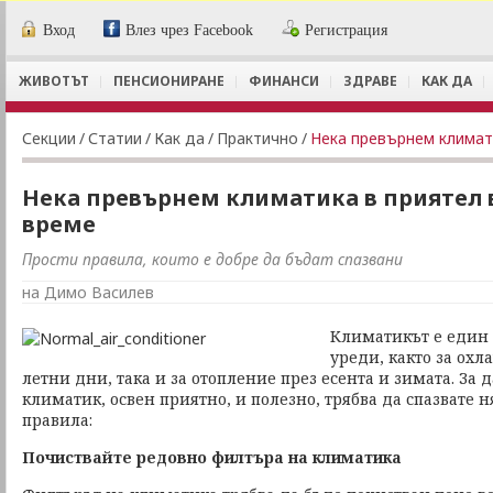
Вход
Влез чрез Facebook
Регистрация
ЖИВОТЪТ
ПЕНСИОНИРАНЕ
ФИНАНСИ
ЗДРАВЕ
КАК ДА
Секции
/
Статии
/
Как да
/
Практично
/
Нека превърнем климат
Нека превърнем климатика в приятел 
време
Прости правила, които е добре да бъдат спазвани
на Димо Василев
Климатикът е един
уреди, както за ох
летни дни, така и за отопление през есента и зимата. За 
климатик, освен приятно, и полезно, трябва да спазвате 
правила:
Почиствайте редовно филтъра на климатика