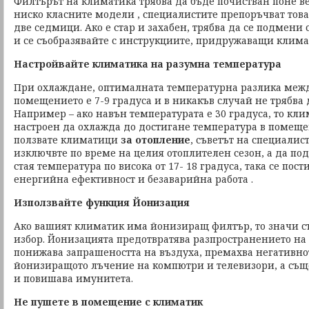
Филтърът на климатика трябва да бъде почистван поне ве
ниско класните модели , специалистите препоръчват това
две седмици. Ако е стар и захабен, трябва да се подмени 
и се съобразявайте с инструкциите, придружаващи клима
Настройвайте климатика на разумна температура
При охлаждане, оптималната температурна разлика между
помещението е 7-9 градуса и в никакъв случай не трябва 
Например – ако навън температурата е 30 градуса, то кли
настроен да охлажда до достигане температура в помещен
ползвате климатици
за отопление
, съветът на специалис
изключвте по време на целия отоплителен сезон, а да по
стая температура по висока от 17- 18 градуса, така се пос
енергийна ефективност и безаварийна работа .
Използвайте функция Йонизация
Ако вашият климатик има йонизиращ филтър, то значи с
избор. Йонизацията предотвратява разпространението н
понижава запрашеността на въздуха, премахва негативно
йонизиращото лъчение на компютри и телевизори, а същ
и повишава имунитета.
Не пушете в помещение с климатик