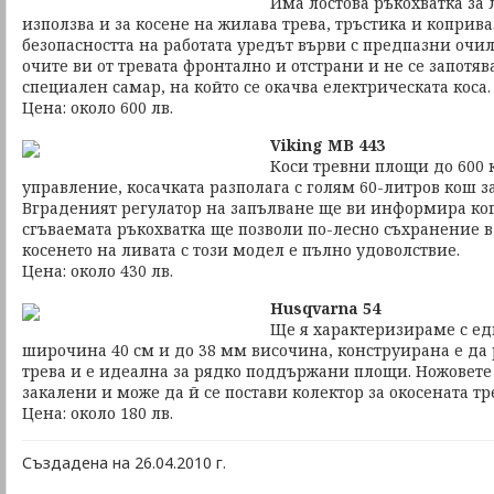
Има лостова ръкохватка за 
използва и за косене на жилава трева, тръстика и коприва.
безопасността на работата уредът върви с предпазни очил
очите ви от тревата фронтално и отстрани и не се запотя
специален самар, на който се окачва електрическата коса.
Цена: около 600 лв.
Viking МB 443
Коси тревни площи до 600 кв
управление, косачката разполага с голям 60-литров кош за
Вграденият регулатор на запълване ще ви информира ког
сгъваемата ръкохватка ще позволи по-лесно съхранение в 
косенето на ливата с този модел е пълно удоволствие.
Цена: около 430 лв.
Husqvarna 54
Ще я характеризираме с едн
широчина 40 см и до 38 мм височина, конструирана е да 
трева и е идеална за рядко поддържани площи. Ножовете
закалени и може да й се постави колектор за окосената тр
Цена: около 180 лв.
Създадена на 26.04.2010 г.