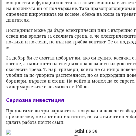
мощността и функциалността на вашата машина съответс
на полянката ви от поддържане. Така правопропорционал
определи широчината на косене, обема на коша за трева
двигателя.
Последният може да бъде електрически или с вътрешно го
освен във вредата за околната среда, е, че електрическите
по-тихи и по-леки, но пък им трябва контакт. Те са подхо
м.
За добър би се смятал изборът ви, ако си купите косачка 
косене, а наличието на специален кош зависи изцяло от то
окосената трева. Т. нар. тримери, които не са нищо повече
удобни за по-упорита растителност, но са подходящи пов
бордюри, дървета и стени. На който и модел да се спрете
хипермаркетите с по-малко от 100 лв.
Сериозна инвестиция
Предлагаме ви три варианта за покупка на повече свободн
признаваме, не са от най-евтините, но са с наистина доб
цялата работа почти сами.
Stihl FS 56