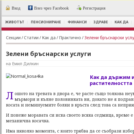
Вход
Влез чрез Facebook
Регистрация
ЖИВОТЪТ
ПЕНСИОНИРАНЕ
ФИНАНСИ
ЗДРАВЕ
КАК ДА
Секции
/
Статии
/
Как да
/
Практично
/
Зелени бръснарски услу
Зелени бръснарски услуги
на Емил Дилкин
Как да държим 
растителността
Л
ошото на тревата в двора е, че расте също толкова не
мърмори и кълне половинката ви, докато не я подрав
косата и неминуемите болки в кръста след това са неприя
И понеже моравата си иска своето всяка седмица, време е
механична косачка.
Има няколко момента, с които трябва да се съобрази избо