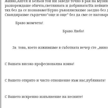
Живко,Ангел и Бельов той ни заведе точно в рая на музик
разпореждаше обичта,светлината и добрината!На пейките
тях без да се познаваме!Бурно ръкопляскахме заедно без 
Скандирахме сърдечно”още и още” без да сме се наговар
Браво момчета!
Браво Любо!
За това, което изживяхме в съботната вечер сте „вино
С Вашата високо професионална изява!
С Вашето открито и чисто отношение към нас,публиката!
С Вашето искренно изпълнение на песните!