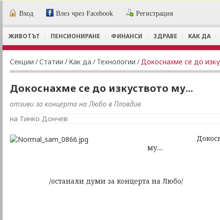
Вход
Влез чрез Facebook
Регистрация
ЖИВОТЪТ
ПЕНСИОНИРАНЕ
ФИНАНСИ
ЗДРАВЕ
КАК ДА
Секции
/
Статии
/
Как да
/
Технологии
/
Докоснахме се до изкус
Докоснахме се до изкуството му...
отзиви за концерта на Любо в Пловдив
на Тинко Дончев
Докоснахме с
му....
/останали думи за концерта на Любо/