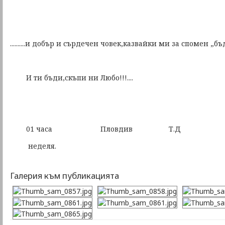
..........и добър и сърдечен човек,казвайки ми за спомен „б
И ти бъди,скъпи ни Любо!!!....
01 часа Пловдив Т.Д
неделя.
Галерия към публикацията