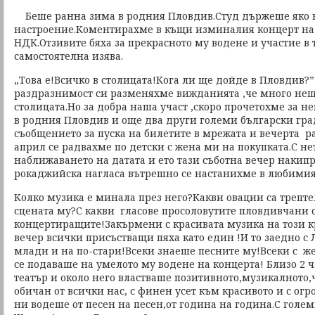
Беше ранна зима в родния Пловдив.Студ държеше яко в
настроение.Коментирахме в къщи изминалия концерт на
НДК.Отзивите бяха за прекрасното му водене и участие в 
самостоятелна изява.
„Това е!Всичко в столицата!Кога ли ще дойде в Пловдив?”
раздразнимост си разменяхме вижданията ,че много неща
столицата.Но за добра наша участ ,скоро прочетохме за н
в родния Пловдив и още два други големи български гр
съобщението за пуска на билетите в мрежата и вечерта р
април се радвахме по детски с жена ми на покупката.С н
наближаването на датата и ето тази съботна вечер накип
рокаджийска нагласа вътрешно се настанихме в любимия 
Колко музика е минала през него?Какви овации са трепт
сцената му?С какви гласове просоловутите пловдивчани 
концертиращите!Закърмени с красивата музика на този к
вечер всички присъстващи пяха като един !И то заедно с
млади и на по-стари!Всеки знаеше песните му!Всеки с ж
се подаваше на умелото му водене на концерта! Близо 2 ч
театър и около него властваше позитивното,музикалното
обичан от всички нас, с финен усет към красивото и с ог
ни водеше от песен на песен,от година на година.С голе