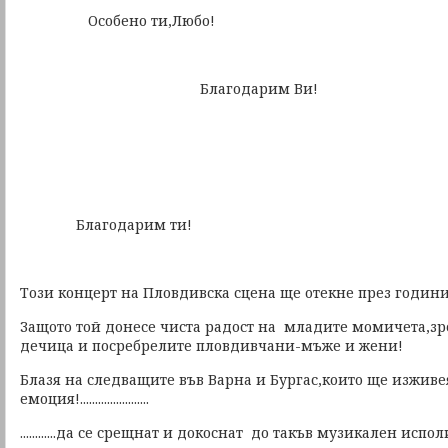
Особено ти,Любо!
Благодарим Ви!
Благодарим ти!
Този концерт на Пловдивска сцена ще отекне през годин
Защото той донесе чиста радост на младите момичета,з
дечица и посребрелите пловдивчани-мъже и жени!
Блазя на следващите във Варна и Бургас,които ще изживе
емоция!.......................
............да се срещнат и докоснат до такъв музикален испо