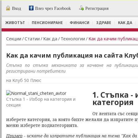
Вход
Влез чрез Facebook
Регистрация
ЖИВОТЪТ
ПЕНСИОНИРАНЕ
ФИНАНСИ
ЗДРАВЕ
КАК ДА
Секции
/
Статии
/
Как да
/
Технологии
/
Как да качим публикац
Как да качим публикация на сайта Клуб
Стъпка по стъпка механиката за качване на публикац
регистрирани потребители
на Клуб 50 Плюс
1. Стъпка -
Стъпка 1 - Избор на категория и
категория
секция
От лентата със секц
изберете категория, за която бихте желали да изпратите ​
меню изберете подкатегорията.
Пример
-
искате да изпратите публикация на тема "Как да