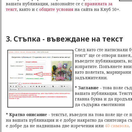
вашата публикация, запознайте се с
правилата за
текст
, както и с
общите условия
на сайта на Клуб 50+.
3. Стъпка - въвеждане на текст
След като сте натиснали 
текст" ще се отвори панел
въведете публикацията, к
изпратите. Попълнете вни
като полетата, маркирани 
задължителни.
* Заглавие
- това поле съ
вашата публикация. Текстъ
главна буква и да продълж
да съдържа емотикони
* Кратко описание
- текстът, въведен на това поле ще се 
на вашата публикация и е добре накратко да синтезира с
е добре да не надвишава две изречения или
40 символа
.