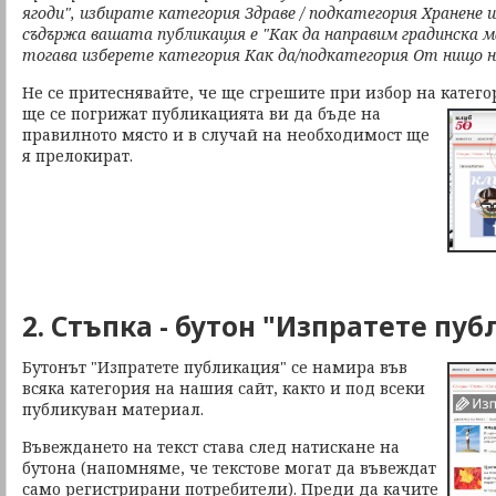
ягоди", избирате категория Здраве / подкатегория Хранене
съдържа вашата публикация е "Как да направим градинска 
тогава изберете категория Как да/подкатегория От нищо н
Не се притеснявайте, че ще сгрешите при избор на катег
ще се погрижат
публикацията ви да бъде на
правилното място и в случай на необходимост ще
я прелокират.
2. Стъпка - бутон "Изпратете пу
Бутонът "Изпратете публикация" се намира във
всяка категория на нашия сайт, както и под всеки
публикуван материал.
Въвеждането на текст става след натискане на
бутона (напомняме, че текстове могат да въвеждат
само регистрирани потребители). Преди да качите