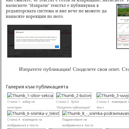
натиснете "Изпрати"
текстът е публикуван в
редакторската система и вие вече не можете да
нанасяте корекции по него.
Изпратете публикация! Споделете своя опит. Ста
Галерия към публикацията
Стъпка 1 - избор на
Стъпка 2 - бутон
Стъпка 3 - въвеждане 
категория
"Изпратете публикация"
текст
Стъпка 4 - въвеждане на
Подравняване на
изображения в текста
изображения в текста