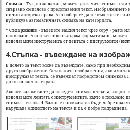
Снимка
- Тук, по желание, можете да качите снимка или 
свързано смислово с представения текст. Изображението 
ничии авторски права. Ако изберете да не въвеждате сни
публикува автоматичната снимка на категорията.
* Съдържание
- въведете вашия текст чрез copy - paste 
написване. Ако текстът ви съдържа форматиране, можете 
използвайки инструмента от лентата с инструменти (виж
4.Стъпка - въвеждане на изобра
В полето за текст може да въвеждате, само при необходи
друго изображение. Останалите изображения, ако има та
придружават текста, се въвеждат посредством снимкова 
долната част на екрана.
Ако все пак желаете да въведете снимка в текста, защото 
използвайте лентата с инструментите, както е показано 
снимка - стъпка 4. Важно е снимката да бъде добре оразме
нарушава единството на текста и да е добре подравнена.