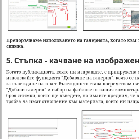
Препоръчваме използването на галерията, когато към т
снимка.
5. Стъпка - качване на изображе
Когато публикацията, която ни изпращате, е придружена 
използвайте функцията "Добавяне на галерия", която се 
за въвеждане на текст. Въвеждането става посредством на
"Добави галерия" и избор на файлове от вашия компютър
броя снимки, които ще въведете, но имайте предвид, че 
трябва да имат отношение към материала, който ни изпр