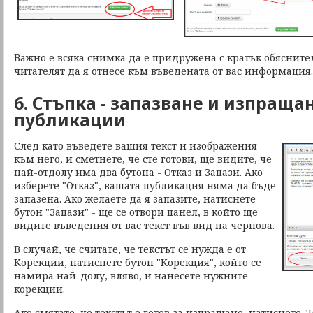
Важно е всяка снимка да е придружена с кратък обяснител
читателят да я отнесе към въведената от вас информация.
6. Стъпка - запазване и изпраща
публикации
След като въведете вашия текст и изображения
към него, и сметнете, че сте готови, ще видите, че
най-отдолу има два бутона - Отказ и Запази. Ако
изберете "Отказ", вашата публикация няма да бъде
запазена. Ако желаете да я запазите, натиснете
бутон "Запази" - ще се отвори панел, в който ще
видите въведения от вас текст във вид на чернова.
В случай, че считате, че текстът се нужда е от
Корекции, натиснете бутон "Корекция", който се
намира най-долу, вляво, и нанесете нужните
корекции.
Ако смятате, че текстът е готов за изпращане, натиснете "