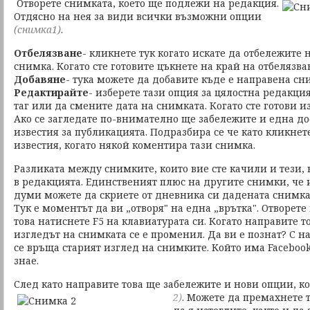
Отворете снимката, което ще подлежи на редакция.
Отдясно на нея за види всички възможни опции
(снимка1)
.
Отбелязване
- кликнете тук когато искате да отбележите
снимка. Когато сте готовите цъкнете на край на отбелязва
Добавяне
- тука можете да добавите къде е направена сн
Редактирайте
- изберете тази опция за цялостна редакци
таг или да смените дата на снимката. Когато сте готови и
Ако се загледате по-внимателно ще забележите и една дос
известия за публикацията. Подразбира се че като кликнет
известия, когато някой коментира тази снимка.
Разликата между снимките, които вие сте качили и тези, 
в редакцията. Единственият плюс на другите снимки, че 
думи можете да скриете от дневника си дадената снимка
Тук е моментът да ви „отворя" на една „врътка". Отворете
това натиснете F5 на клавиатурата си. Когато направите т
изгледът на снимката се е променил. Да ви е познат? С н
се връща старият изглед на снимките. Който има Facebook
знае.
След като направите това ще забележите и нови опции, ко
2)
.
Можете да премахнете т