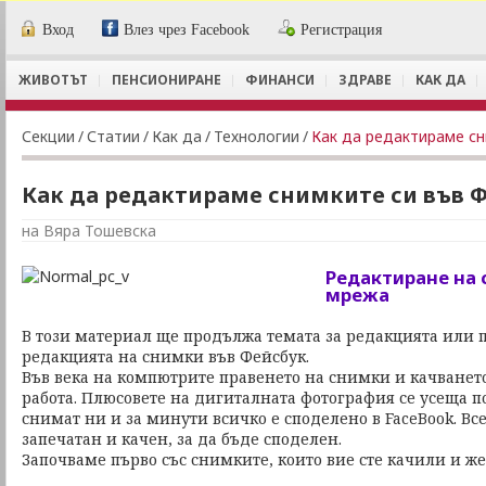
Вход
Влез чрез Facebook
Регистрация
ЖИВОТЪТ
ПЕНСИОНИРАНЕ
ФИНАНСИ
ЗДРАВЕ
КАК ДА
Секции
/
Статии
/
Как да
/
Технологии
/
Как да редактираме сн
Как да редактираме снимките си във 
на Вяра Тошевска
Редактиране на 
мрежа
В този материал ще продължа темата за редакцията или 
редакцията на снимки във Фейсбук.
Във века на компютрите правенето на снимки и качването
работа. Плюсовете на дигиталната фотография се усеща п
снимат ни и за минути всичко е споделено в FaceBook. В
запечатан и качен, за да бъде споделен.
Започваме първо със снимките, които вие сте качили и же