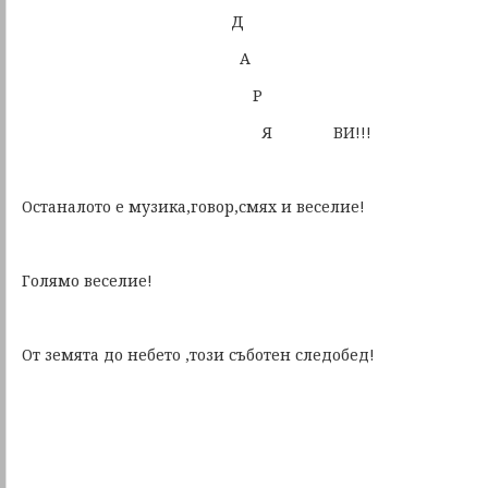
Д
А
Р
Я ВИ!!!
Останалото е музика,говор,смях и веселие!
Голямо веселие!
От земята до небето ,този съботен следобед!