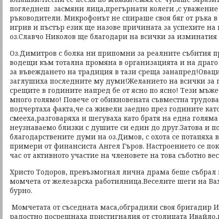
погледнеш засмяни лица,прегърнати колеги ,с уважение 
ръководители. Микрофонът не спираше своя бяг от ръка в 
игрив и пъстър език ще назове причината за успехите на
оз.Славчо Николов ще благодари на всички за изминатия 
Оз.Димитров с болка ни припомни за реалните събития п
водещи към тотална промяна в организацията и на драго
за въвеждането на традиция в тази среща занапред!Оваци
заглушиха последните му думи!Желанието на всички за
срещите в годините напред бе от ясно по ясно! Тези мъж
много голямо! Повече от обикновената съвместна трудова
подчертаха факта,че са живели заедно през годините като
смееха,разговаряха и шегуваха като братя на една голям
неузнаваемо близки с душите си един до друг.Затова и п
благодарствените думи на оз.Димов, с охота се потапяха
примери от финансиста Ангел Гъров. Настроението се по
час от активното участие на членовете на това съботно ве
Христо Тодоров, превъзмогнал лична драма беше събрал 
момчета от железарска работилница.Веселите шеги на Ва
бурно.
Момчетата от съседната маса,обградили своя бригадир 
радостно посрещнаха пристигналия от столицата Ивайло