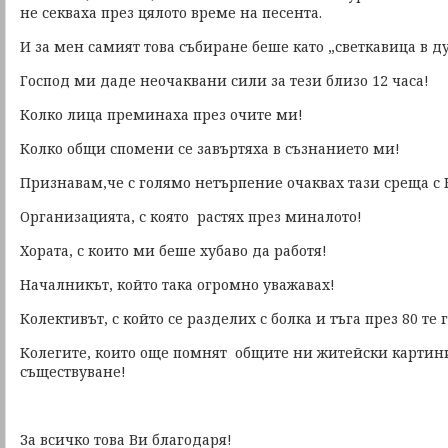
не секваха през цялото време на песента.
И за мен самият това събиране беше като „светкавица в д
Господ ми даде неочаквани сили за тези близо 12 часа!
Колко лица преминаха през очите ми!
Колко общи спомени се завъртяха в съзнанието ми!
Признавам,че с голямо нетърпение очаквах тази среща с
Организацията, с която растях през миналото!
Хората, с които ми беше хубаво да работя!
Началникът, който така огромно уважавах!
Колективът, с който се разделих с болка и тъга през 80 те
Колегите, които още помнят общите ни житейски картини
съществуване!
За всичко това Ви благодаря!