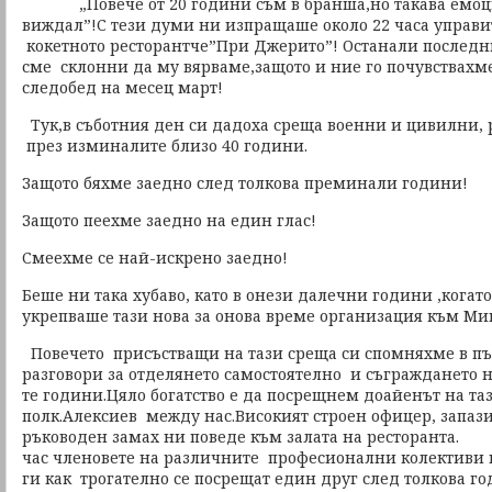
„Повече от 20 години съм в бранша,но такава емоци
виждал”!С тези думи ни изпращаше около 22 часа управит
кокетното ресторантче”При Джерито”! Останали последн
сме склонни да му вярваме,защото и ние го почувствахме
следобед на месец март!
Тук,в съботния ден си дадоха среща военни и цивилни, 
през изминалите близо 40 години.
Защото бяхме заедно след толкова преминали години!
Защото пеехме заедно на един глас!
Смеехме се най-искрено заедно!
Беше ни така хубаво, като в онези далечни години ,когат
укрепваше тази нова за онова време организация към Мин
Повечето присъстващи на тази среща си спомняхме в п
разговори за отделянето самостоятелно и съграждането 
те години.Цяло богатство е да посрещнем доайенът на та
полк.Алексиев между нас.Високият строен офицер, запазил
ръководен замах ни поведе към залата на ресторанта. 
час членовете на различните професионални колективи
ги как трогателно се посрещат един друг след толкова г