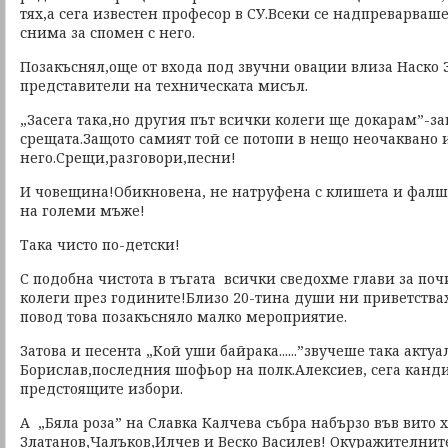
тях,а сега известен професор в СУ.Всеки се надпреварваше
снима за спомен с него.
Позакъснял,още от входа под звучни овации влиза Наско 
представители на техническата мисъл.
„Засега така,но другия път всички колеги ще докарам”-за
срещата.Защото самият той се потопи в нещо неочаквано и
него.Срещи,разговори,песни!
И човещина!Обикновена, не натруфена с клишета и фалш
на големи мъже!
Така чисто по-детски!
С подобна чистота в тъгата всички сведохме глави за по
колеги през годините!Близо 20-тина души ни приветстваха
повод това позакъсняло малко мероприятие.
Затова и песента „Кой уши байрака......”звучеше така актуа
Борислав,последния шофьор на полк.Алексиев, сега канди
предстоящите избори.
А „Бяла роза” на Славка Калчева събра набързо във вито 
Златанов,Чалъков,Илчев и Веско Василев! Окуражителните