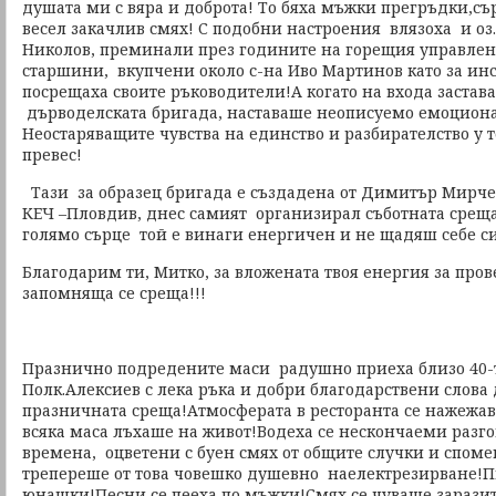
душата ми с вяра и доброта! То бяха мъжки прегръдки,с
весел закачлив смях! С подобни настроения влязоха и оз
Николов, преминали през годините на горещия управлен
старшини, вкупчени около с-на Иво Мартинов като за ин
посрещаха своите ръководители!А когато на входа застав
дърводелската бригада, наставаше неописуемо емоцион
Неостаряващите чувства на единство и разбирателство у 
превес!
Тази за образец бригада е създадена от Димитър Мирче
КЕЧ –Пловдив, днес самият организирал съботната среща!
голямо сърце той е винаги енергичен и не щадяш себе си
Благодарим ти, Митко, за вложената твоя енергия за про
запомняща се среща!!!
Празнично подредените маси радушно приеха близо 40-т
Полк.Алексиев с лека ръка и добри благодарствени слова
празничната среща!Атмосферата в ресторанта се нажежа
всяка маса лъхаше на живот!Водеха се нескончаеми разг
времена, оцветени с буен смях от общите случки и споме
трепереше от това човешко душевно наелектрезирване!П
юнашки!Песни се пееха по мъжки!Смях се чуваше зарази