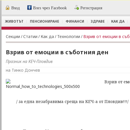
Вход
Влез чрез Facebook
Регистрация
ЖИВОТЪТ
ПЕНСИОНИРАНЕ
ФИНАНСИ
ЗДРАВЕ
КАК ДА
Секции
/
Статии
/
Как да
/
Технологии
/
Взрив от емоции в съ
Взрив от емоции в съботния ден
Празник на КЕЧ-Пловдив
на Тинко Дончев
Взрив от емоци
/ за една незабравима среща на КЕЧ-а от Пловдив!!!/