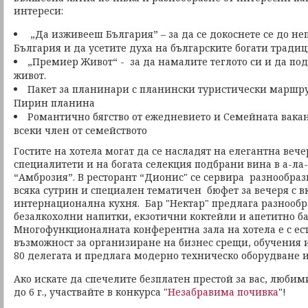
интереси:
„Да изживееш България” – за да се докоснете се до не
България и да усетите духа на българските богати тради
„Премиер Живот“ - за да намалите теглото си и да под
живот.
Пакет за планинари с планински туристически маршру
Пирин планина
Романтично бягство от ежедневието и Семейната вакан
всеки член от семейството
Гостите на хотела могат да се насладят на елегантна веч
специалитети и на богата селекция подбрани вина в а-ла
“Амброзия”. В ресторант “Дионис" се сервира разнообраз
всяка сутрин и специален тематичен бюфет за вечеря с вк
интернационална кухня. Бар "Нектар" предлага разнообр
безалкохолни напитки, екзотични коктейли и апетитно б
Многофункционалната конферентна зала на хотела е с ест
възможност за организиране на бизнес срещи, обучения 
80 делегата и предлага модерно техническо оборудване 
Ако искате да спечелите безплатен престой за вас, любим
до 6 г., участвайте в конкурса "
Незабравима почивка
"!