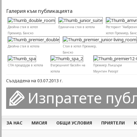
Галерия към публикацията
Двойна стая в хотел
Единична стая в хотела
Ресторант "Амброзия
Премиер, Банско
хотел Премиер, Бан
Двойна стая в хотела
Стая в хотел Премиер,
Банско
СПА процедура в хотела
Вътрешният басейн на
Премиер Лъкшъри
хотела
Маунтин Ризорт
Създадена на 03.07.2013 г.
Изпратете пуб
ЗА НАС
МИСИЯ
ОБЩИ УСЛОВИЯ
ПРИЯТЕЛИ
К