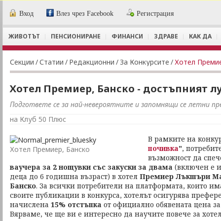
Вход
Влез чрез Facebook
Регистрация
ЖИВОТЪТ
ПЕНСИОНИРАНЕ
ФИНАНСИ
ЗДРАВЕ
КАК ДА
Секции
/
Статии
/
Редакционни
/
За Конкурсите
/
Хотел Премие
Хотел Премиер, Банско - достъпният л
Подгответе се за най-невероятните и запомнящи се летни пр
на Клуб 50 Плюс
В рамките на конку
почивка
"
, потребит
Хотел Премиер, Банско
възможност да спе
ваучера за 2 нощувки със закуски за двама
(включен е и
деца до 6 годишна възраст) в хотел
Премиер Лъкшъри Мау
Банско
. За всички потребители на платформата, които им
своите публикации в конкурса, хотелът осигурява префе
начислена
15% отстъпка
от официално обявената цена за 
Вярваме, че ще ви е интересно да научите повече за хотел