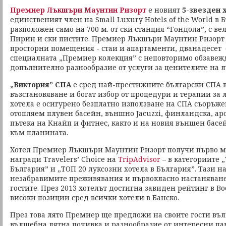
Премиер Лъкшъри Маунтин Ризорт
е новият
5-звезден 
единственият член на Small Luxury Hotels of the World в Б
разположен само на 700 м. от ски станция “Гондола”, с в
Пирин и ски пистите. Премиер Лъкшъри Маунтин Ризорт 
просторни помещения - стаи и апартаменти, дванадесет от
специалната „Премиер колекция” с неповторимо обзавежд
допълнително разнообразие от услуги за ценителите на л
„Виктория” СПА
е сред най-престижните български СПА в
възстановяване и богат избор от процедури и терапии за л
хотела е осигурено безплатно използване на СПА съоръж
отопляем плувен басейн, външно Jacuzzi, финландска, ар
пътека на Кнайп и фитнес, както и на новия външен басе
към планината.
Хотел Премиер Лъкшъри Маунтин Ризорт получи първо м
награди Travelers’ Choice на
TripAdvisor
– в категориите „
България” и „ТОП 20 луксозни хотела в България”. Тази на
незабравимите преживявания и първокласно настаняване
гостите. През 2013 хотелът достигна завиден рейтинг в B
високи позиции сред всички хотели в Банско.
През това лято Премиер ще предложи на своите гости въ
вълшебна лятна почивка и разнообразие от интересни па