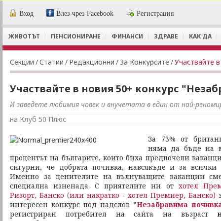
Вход
Влез чрез Facebook
Регистрация
ЖИВОТЪТ
ПЕНСИОНИРАНЕ
ФИНАНСИ
ЗДРАВЕ
КАК ДА
Секции
/
Статии
/
Редакционни
/
За Конкурсите
/
Участвайте в
Участвайте в новия 50+ конкурс "Неза
И заведете любимия човек и внучетата в един от най-реноми
на Клуб 50 Плюс
За 73% от британ
няма да бъде на м
процентът на българите, които биха предпочели ваканци
сигурни, че добрата почивка, навсякъде и за всички
Именно за ценителите на вълнуващите ваканции сме
специална изненада. С приятелите ни от
хотел Пре
Ризорт, Банско (или накратко - хотел Премиер, Банско)
з
интересен конкурс под надслов
"
Незабравима почивк
регистриран потребител на сайта на възраст