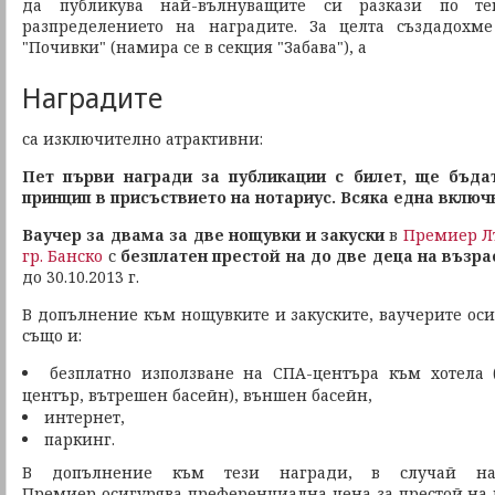
да публикува най-вълнуващите си разкази по т
разпределението на наградите. За целта създадохме
"Почивки" (намира се в секция "Забава"), а
Наградите
са изключително атрактивни:
Пет първи награди за публикации с билет, ще бъда
принцип в присъствието на нотариус. Всяка една включ
Ваучер за двама за две нощувки и закуски
в
Премиер Л
гр. Банско
с
безплатен престой на до две деца на възра
до 30.10.2013 г.
В допълнение към нощувките и закуските, ваучерите оси
също и:
безплатно използване на СПА-центъра към хотела 
център, вътрешен басейн), външен басейн,
интернет,
паркинг.
В допълнение към тези награди, в случай на 
Премиер осигурява преференциална цена за престой на в