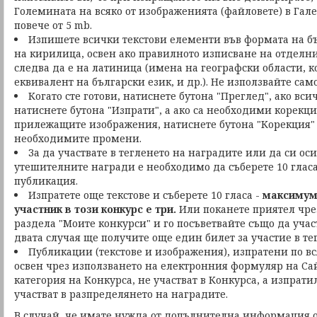
Големината на всяко от изображенията (файловете) в Гале
повече от 5 mb.
Изпишете всички текстови елементи във формата на бъ
на кирилица, освен ако правилното изписване на отделни
следва да е на латиница (имена на географски области, к
еквивалент на български език, и др.). Не използвайте сам
Когато сте готови, натиснете бутона "Преглед", ако вси
натиснете бутона "Изпрати", а ако са необходими корекци
прилежащите изображения, натиснете бутона "Корекция"
необходимите промени.
За да участвате в тегленето на наградите или да си ос
утешителните награди е необходимо да съберете 10 глас
публикация.
Изпратете още текстове и съберете 10 гласа -
максимумъ
участник в този конкурс е три.
Или поканете приятел чре
раздела "Моите конкурси" и го посъветвайте също да участв
двата случая ще получите още един билет за участие в те
Публикации (текстове и изображения), изпратени по вс
освен чрез използването на електронния формуляр на Сай
категория на Конкурса, не участват в Конкурса, а изпрат
участват в разпределянето на наградите.
В случай, че имате нужда от допълнителна информация о