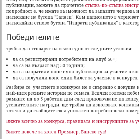
публикации, можете да прочетете
стъпка-по-стъпка инстр
подробност е, че имате възможност да запазите чернова на
натискане на бутона "Запази". Към написаното в черноват
натискайки отново бутона "Изпрати публикация" в категор
Победителите
трябва да отговарят на всяко едно от следните условия:
да са регистрирани потребители на Клуб 50+;
да са на възраст над 50 години;
да са изпратили поне една публикация за участие в ко
да са получили поне един билет за участие в конкурса
Разбира се, участието в конкурса не е свързано с покупка 
най-интересните истории по темата. Всички големи побе
рамките на до 5 работни дни след приключване на конкур
утешителните награди, ще трябва да използвате контакти
хотела и да съобщите своя уникален потребителски номер
Вижте всичко за конкурса, правилата и инструкциите за у
Вижте повече за хотел Премиер, Банско тук!