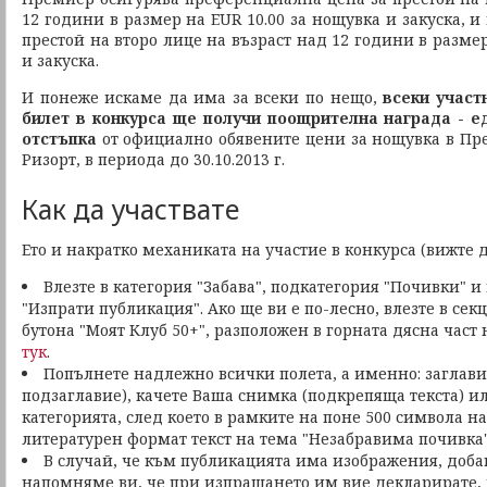
12 години в размер на EUR 10.00 за нощувка и закуска, 
престой на второ лице на възраст над 12 години в размер
и закуска.
И понеже искаме да има за всеки по нещо,
всеки участ
билет
в конкурса ще получи поощрителна награда - е
отстъпка
от официално обявените цени за нощувка в П
Ризорт, в периода до 30.10.2013 г.
Как да участвате
Ето и накратко механиката на участие в конкурса (вижте
Влезте в категория "Забава", подкатегория "Почивки" и
"Изпрати публикация". Ако ще ви е по-лесно, влезте в сек
бутона "Моят Клуб 50+", разположен в горната дясна част 
тук
.
Попълнете надлежно всички полета, а именно: заглави
подзаглавие), качете Ваша снимка (подкрепяща текста) ил
категорията, след което в рамките на поне 500 символа н
литературен формат текст на тема "Незабравима почивка
В случай, че към публикацията има изображения, доба
напомняме ви, че при изпращането им вие декларирате, ч