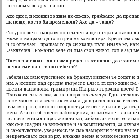
постъпвам по друг начин.
Ако днес, половин година по-късно, трябваше да прен
ли нещо, което би променила? Ако да – защо?
Сигурно ще го направя по-сгъстен и ще отстраня някои л
може и направо да го изтрия на компютъра. Критична съ
и го огледам – пращам го да си хваща пътя. Иначе му на
„заключен“. Романът вече си има свой живот, той е зад м
Чисто човешки – дали има рецепта от ничии да станем 
ничии сме най-силно себе си?
Забелязах самочувствието на французойките! Те ходят и д
им. А жените над средна възраст в Елзас, където живеем,
цветни панталони, гримирани. Направо вървящи цветя! 
Понякога си казвам, че не напразно съм тук. Една от зад
поне малко от излъчването им и да вдигна високо главата
нямам право, нито отговорност да тегля чертата и да твър
жена. Ала от собствени наблюдения, от взимане – даване 
познати, минали през живота ми, забелязах колко се съмн
как сме гладни за внимание и за комплименти, за окура
и самочувствие, увереност, че сме намерили точно нашет
непрекъснато сме върху някаква везна и равновесието ни 