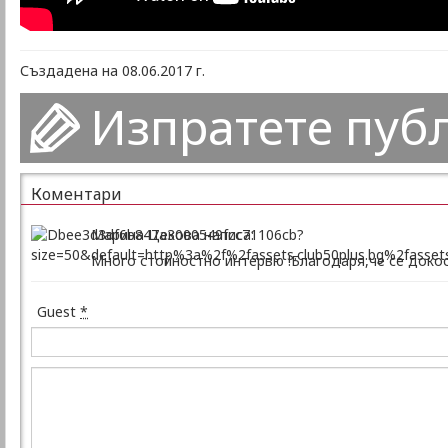
Създадена на 08.06.2017 г.
Изпратете пуб
Коментари
Марина Цекова написа:
Много стойностно интервю !Благодаря,че се докос
Guest
*