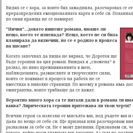
Видях се с хора, за които бях зажадняла, разочаровах се о
преразпределих емоционалната карта в себе си. Похапна
по ония краища не се намират.
"Ничия"…докато пишеше романа, имаше ли
нещо, което те изненада? Нещо, което не си била
планирала да включиш, но се е родило в процеса
на писане?
Когато започнах да пиша не вярвах, че Доротея ще
бъде героиня на цял роман. Виждах я „сложена“ в
разказ, но явно преживяванията в мен,
наблюденията, размислите и творческите сили,
които се появяват в процеса на работа не се
вместиха в няколко страници. По моему в романа има дос
емигрантка, които трябваше да се кажат.
Вероятно много хора са те питали дали в романа ти им
каква? Лирическата героиня притежава ли твои черти?
Всички герои са излезли от мисълта ми, под ръцете ми и
дала по нещо от себе си. Ще призная или разочаровам няк
разказвам за себе си. Не е моят дневник. Признавам си, 
товара, който носи главната ми героиня. Аз съм по-различ