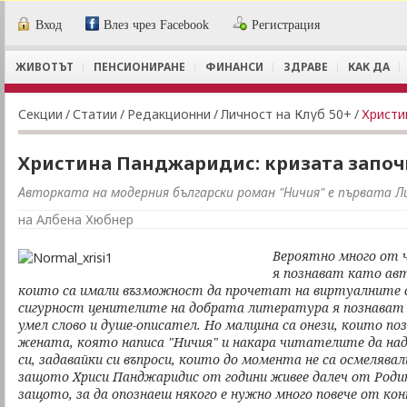
Вход
Влез чрез Facebook
Регистрация
ЖИВОТЪТ
ПЕНСИОНИРАНЕ
ФИНАНСИ
ЗДРАВЕ
КАК ДА
Секции
/
Статии
/
Редакционни
/
Личност на Клуб 50+
/
Христи
Христина Панджаридис: кризата започ
Авторката на модерния български роман "Ничия" е първата Л
на Албена Хюбнер
Вероятно много от 
я познават като ав
които са имали възможност да прочетат на виртуалните 
сигурност ценителите на добрата литература я познават
умел слово и душе-описател. Но малцина са онези, които по
жената, която написа "Ничия" и накара читателите да на
си, задавайки си въпроси, които до момента не са осмелявали
защото Хриси Панджаридис от години живее далеч от Родин
защото, за да опознаеш някого е нужно много повече от к