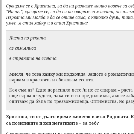
Срещаме се с Христина, за да ни разкаже малко повече за себ
"Ничия", срещаме се, за да си поговорим за живота, онзи..с
Първата ми молба е да се опише сама, с няколко думи, така
умее...в стил хайку и в стил Христина:
Листа по реката
аз съм Алиса
в страната на есента
Мисля, че това хайку ми подхожда. Защото е романтично
вярвам в красотата и обожавам есента.
Коя съм аз? Едно пораснало дете /и не се спирам – раста 
още вярва в чудеса, чака ги и ги предизвиква, ако се заб
опитвам да бъда по-трезвомислеща. Оптимистка, но раз
Христина, ти от дълго време живееш извън Родината. К
са позитивите и кои негативите – за теб?
С възрастта се опитвам да помъдрявам и да не гледам нег