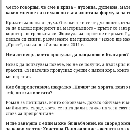
Често говорим, че сме в криза – духовна, душевна, мат
какво мнение си и имаш ли своя изпитана формула за с
Кризата започва от духа. Откажеш ли се от духовното, отда
за да дадеш приоритет на материалното – кръгът се завъ
коригираш грешката си. Формула за справяне с кризата? 
децата си книги, разказвайте им приказки!“ Изход ще на
„Ярост“, излязъл в Сиела през 2011 г.
Има ли нещо, което пропусна да направиш в България?
Исках да попътувам повече, но не се получи, а България н
красоти.
Съзнателно пропуснах срещи с някои хора, които
ме наранят.
Как би представила накратко „Ничия“ на хората, които 
теб, нито за книгата?
Роман за пътищата, които объркваме, докато обичаме и м
майчиното сърце, което се пита дали всичко на този свят 
става за препрочитане.
И ще завърша с един може би шаблонен, но според мен
за какво мечтае Христина Панджаридис – жената и за к