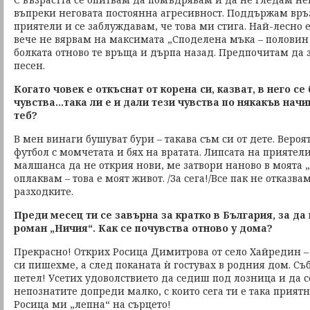
въпреки неговата постоянна агресивност. Поддържам връ
приятели и се заблуждавам, че това ми стига. Най-лесно е
вече не вярвам на максимата „Споделена мъка – половин 
болката отново те връща и дърпа назад. Предпочитам да
песен.
Когато човек е откъснат от корена си, казват, в него се
чувства…така ли е и дали тези чувства по някакъв начи
теб?
В мен винаги бушуват бури – такава съм си от дете. Вероя
футбол с момчетата и бях на вратата. Липсата на приятели
малшанса да не открия нови, ме затвори наново в моята 
оплаквам – това е моят живот. /За сега!/Все пак не отказв
разходките.
Преди месец ти се завърна за кратко в България, за да
роман „Ничия“. Как се почувства отново у дома?
Прекрасно! Открих Росица Димитрова от село Хайредин – 
си пишехме, а след поканата ѝ гостувах в родния дом. Съ
петел! Усетих удоволствието да седиш под лозница и да 
непознатите допреди малко, с които сега ти е така приятн
Росица ми „лепна“ на сърцето!