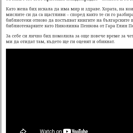
Като жена бих искала да има мир и здраве. Хората, на ко
мислите си да са щастливи – според както те си го разбир
библиотеки отново да постъпват книгите на българските п
библиотекарките като Николинка Пенкова от Гара Елин П
За себе си лично бих помолила за още повече време за че
ми да отидат там, където ще ги оценят и обикнат.