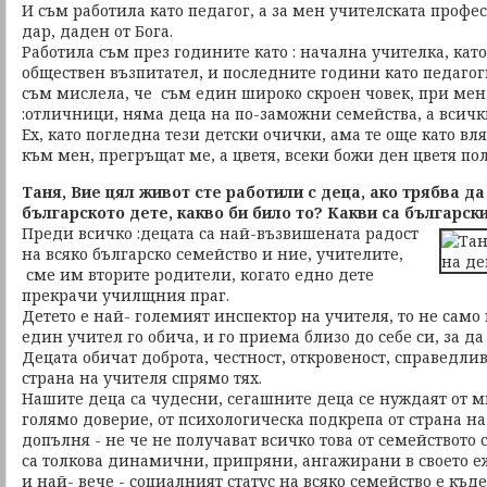
И съм работила като педагог, а за мен учителската профе
дар, даден от Бога.
Работила съм през годините като : начална учителка, ка
обществен възпитател, и последните години като педагог
съм мислела, че съм един широко скроен човек, при мен
:отличници, няма деца на по-заможни семейства, а всичк
Ех, като погледна тези детски очички, ама те още като вл
към мен, прегръщат ме, а цветя, всеки божи ден цветя пол
Таня, Вие цял живот сте работили с деца, ако трябва д
българското дете, какво би било то? Какви са българск
Преди всичко :децата са най-възвишената радост
на всяко българско семейство и ние, учителите,
сме им вторите родители, когато едно дете
прекрачи училщния праг.
Детето е най- големият инспектор на учителя, то не само
един учител го обича, и го приема близо до себе си, за да
Децата обичат доброта, честност, откровеност, справедлив
страна на учителя спрямо тях.
Нашите деца са чудесни, сегашните деца се нуждаят от м
голямо доверие, от психологическа подкрепа от страна на
допълня - не че не получават всичко това от семейството 
са толкова динамични, припряни, ангажирани в своето еж
и най- вече - социалният статус на всяко семейство е къд