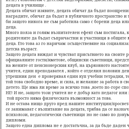
децата в училище .
Децата обичат изявите, децата обичат да бъдат поощрени,
наградите, обичат да бъдат в публичното пространство и 
би защото никога не съм работила само с борени деца ил
деца.
Много полза и голям възпитателен ефект съм постигала, 
родителите да бъдат съпричастни и участници в общите 
деца. Ето това аз го наричам :осъществевяне на социализ
детска възраст.
Защото децата виждат и чувстват присътвието на своите 
официалните гости/кметове, общински съветници, предс
на жените от пенсионерския клуб, на църковното настояте
учител, един преподавател , който е отделил половин ден 
утрешния ден е проверявал един куп учебни тетрадки, те
той това свободно време, и сила, и желание за работа в с
детето. Ще има ли време за всичко това ,което по-горе сп
НЕ! И не, защото този учител не е добър като педагог или
той просто няма физическата възможност за това.
И не остава нищо друго пред нашите институции/просвета
се занимават с възпитание на децата, трябва да се назна
психолози, педагогически съветници :но не само по докум
дипломи.
Защото една диплома не е достатъчна, за да бъде даден ч