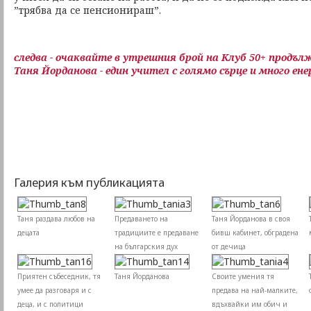
”трябва да се пенсионираш”.
следва - очаквайте в утрешния брой на Клуб 50+ продъл
Таня Йорданова - един учител с голямо сърце и много ене
Галерия към публикацията
Таня раздава любов на
Предаването на
Таня Йорданова в своя
децата
традициите е предаване
бивш кабинет, обградена
на българския дух
от дечица
Приятен събеседник, тя
Таня Йорданова
Своите умения тя
умее да разговаря и с
предава на най-малките,
деца, и с политици
вдъхвайки им обич и