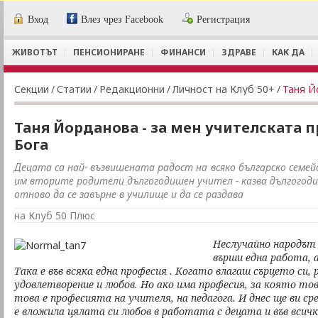
Вход
Влез чрез Facebook
Регистрация
ЖИВОТЪТ
ПЕНСИОНИРАНЕ
ФИНАНСИ
ЗДРАВЕ
КАК ДА
Секции
/
Статии
/
Редакционни
/
Личност на Клуб 50+
/
Таня Й
Таня Йорданова - за мен учителската п
Бога
Децата са най- възвишената радост на всяко българско семей
им вторите родители дългогодишен учител - казва дългогод
отново да се завърне в училище и да се раздава
на Клуб 50 Плюс
Неслучайно народът е
върши една работа, а
Така е във всяка една професия . Когато влагаш сърцето си
удовлетворение и любов. Но ако има професия, за която то
това е професията на учителя, на педагога. И днес ще ви ср
е вложила цялата си любов в работата с децата и във всичк