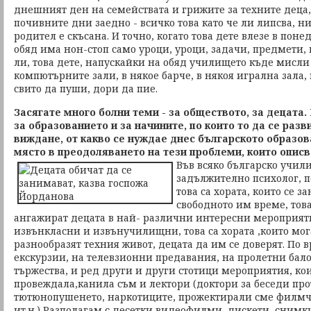
днешният ден на семействата и грижите за техните деца,
почивните дни заедно - всичко това като че ли липсва, 
родител е скъсана. И точно, когато това дете влезе в пон
обяд има нон-стоп само уроци, уроци, задачи, предмети, 
ли, това дете, напускайки на обяд училището къде мисли 
компютърните зали, в някое барче, в някоя игрална зала,
свито да пуши, дори да пие.
Засягате много болни теми - за обществото, за децата.
за образованието и за начините, по които то да се разв
виждане, от какво се нуждае днес българското образо
място в преодоляването на тези проблеми, които опис
​Във всяко българско учил
задължително психолог, п
това са хората, които се з
свободното им време, това 
ангажират децата в най- различни интересни мероприят
извънкласни и извънучилищни, това са хората ,които мога
разнообразят техния живот, децата да им се доверят. По в
екскурзии, на телевзионни предавания, на пролетни бало
тържества, и ред други и други стотици мероприятия, ко
провеждала,канила съм и лектори (доктори за беседи про
тютюнопушенето, наркотиците, прожектирали сме филмче
ит.н.) Разполагам с десетки видеофилми, дискети, снимк