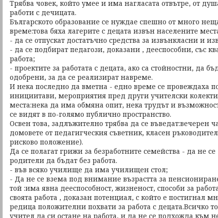
Трябва човек, който умее и има нагласата отвътре, от душ
работи с дечицата.
Българското образование се нуждае спешно от много неща
време:това бяха лагерите с децата извън населените мест
- да се отпускат достатъчно средства за извънкласни и 
- да се подбират педагози, доказани , дееспособни, със к
работа;
- проектите за работата с децата, ако са стойностни, да бъ
одобрени, за да се реализират навреме.
И нека последно да вметна - едно време се провеждаха п
инициитави, мероприятия пред други учителски колекти
места:нека да има обмяна опит, нека трудът и възможнос
се видят в по-голямо публично пространство.
Освен това, задлъжително трябва да се въведат:вечерен ч
домовете от педагигческия съветник, класен ръководител 
рисково положение).
Да се полагат грижи за безработните семейства - да не се
родители да бъдат без работа.
- във всяко училище да има училищен стол;
- Да не се взема под внимание възрастта за пенсиониран
той :има явна дееспособност, жизненост, способи за работа
своята работа , доказан потенциал, с който е постигнал м
редица положителни похвати за работа с децата.Всичко тов
учител да си остане на работа, и да не се подхожда към