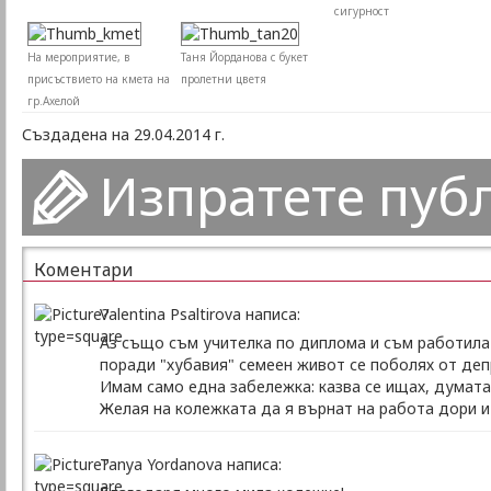
сигурност
На мероприятие, в
Таня Йорданова с букет
присъствието на кмета на
пролетни цветя
гр.Ахелой
Създадена на 29.04.2014 г.
Изпратете пуб
Коментари
Valentina Psaltirova написа:
Аз също съм учителка по диплома и съм работила 
поради "хубавия" семеен живот се поболях от депр
Имам само една забележка: казва се ищах, думата 
Желая на колежката да я върнат на работа дори и
Tanya Yordanova написа: