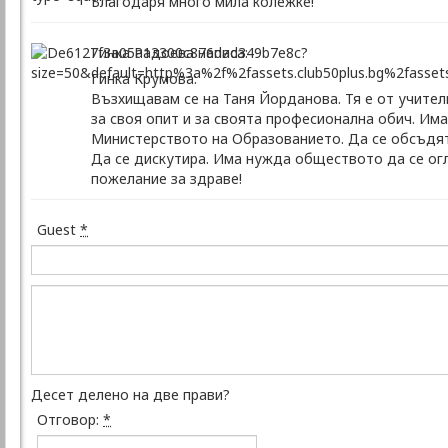
Благодаря много мила колежке!
Гинка Радоева написа:
Гинка Крумова:
Възхищавам се на Таня Йорданова. Тя е от учители
за своя опит и за своята професионална обич. И
Министерството на Образованието. Да се обсъдят
Да се дискутира. Има нужда обществото да се огл
пожелание за здраве!
Guest
*
Десет делено на две прави?
Отговор:
*