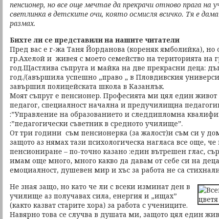
пенсионер, но все още мечтае да прекрачи отново прага на 
светлинка в детските очи, която осмисля всичко. Тя е дама 
размах.
Бихте ли се представили на нашите читатели
Пред вас е г-жа Таня Йорданова (кореняк ямболийка), но 
гр.Ахелой и живея с моето семейство на територията на г
год.Щастлива съпруга и майка на две прекрасни деца: дъ
год./(авършила успешно „право „ в Пловдивския университе
завършил полицейската школа в Казанлък.
Моят съпруг е пенсионер. Професията ми цял един живот (
педагог, специалност начална и предучилищна педагоги
:”Управление на образованието и следдипломна квалиф
:”педагогически съветник в средното училище”.
От три години съм пенсионерка (за жалост)и съм си у до
защото аз нямах тази психологическа нагласа все още, че
пенсиониране – по-точно казано :един вътрешен глас, съ
имам още много, много какво да давам от себе си на деца
емоциалност, душевен мир и хъс за работа не са стихнал
Не зная защо, но като че ли с всеки изминат ден в
училище аз получавах сила, енергия и „ищах”
(както казват старите хора) за работа с учениците.
Навярно това се случва в душата ми, защото цял един жи