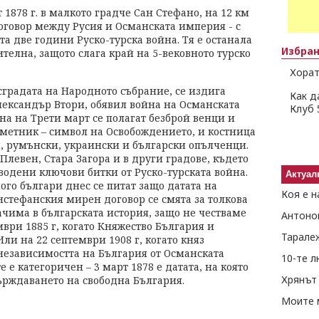
1878 г. в малкото градче Сан Стефано, на 12 км
оговор между Русия и Османската империя - с
та две години Руско-турска война. Тя е останала
Избра
ителна, защото слага край на 5-вековното турско
Хорат
сградата на Народното събрание, се издига
Как д
ександър Втори, обявил война на Османската
Клуб 
а на Трети март се полагат безброй венци и
аметник – символ на Освобождението, и костница
, румънски, украински и български опълченци.
Плевен, Стара Загора и в други градове, където
 водени ключови битки от Руско-турската война.
Актуал
ого българи днес се питат защо датата на
Коя е н
нстефанския мирен договор се смята за толкова
ачима в българската история, защо не честваме
Антоно
ври 1885 г, когато Княжество България и
Тарале
ли на 22 септември 1908 г, когато княз
езависимостта на България от Османската
10-те 
е категоричен – 3 март 1878 е датата, на която
Хрянът 
ърждаването на свободна България.
Моите 