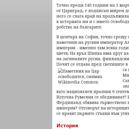
Точно преди 140 години на 3 март 
от Цариград, е подписан мирен д
него се слага край на продължила
в историята ни и с името Освобод
робство на българите.
В центъра на София, точно срещу 
паметник на руския император Ал
империя - именно там всяка годин
цветя. На връх Шипка има друг п
на загиналите руски, финландски
Почит се отдава пред светините в 
са
Мн
Са
зн
като национален празник 6 септем
Източна Румелия се обединяват? И
Фердинанд обявява тържествено н
империя? Отговорът на историците 
се правят първите стъпки към утв
История