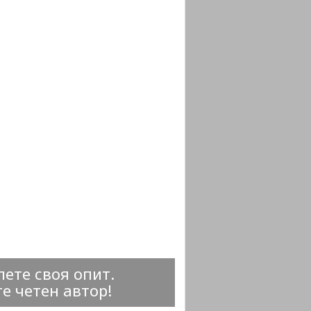
ете своя опит.
е четен автор!