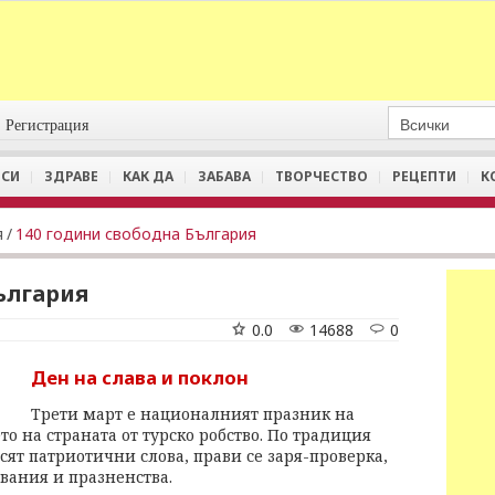
Регистрация
СИ
ЗДРАВЕ
КАК ДА
ЗАБАВА
ТВОРЧЕСТВО
РЕЦЕПТИ
К
я
/
140 години свободна България
ългария
0.0
14688
0
Ден на слава и поклон
Трети март е националният празник на
о на страната от турско робство. По традиция
ят патриотични слова, прави се заря-проверка,
твания и празненства.