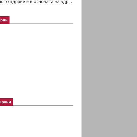
Психичното здраве е в основата на здравето изобщо
ярни
ирани