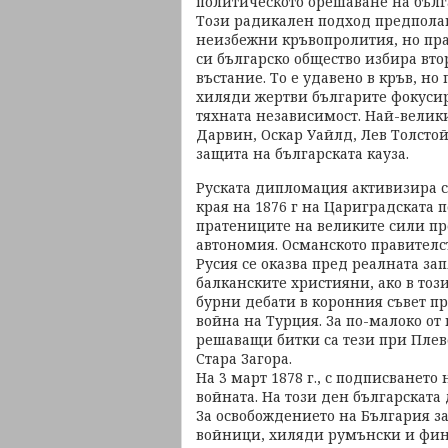
политическото орешаване на бълг
Този радикален подход предполаг
неизбежни кръвопролития, но пра
си българско общество избира вто
въстание. То е удавено в кръв, но
хиляди жертви българите фокусир
тяхната независимост. Най-велики
Дарвин, Оскар Уайлд, Лев Толстой
защита на българската кауза.
Руската дипломация активизира с
края на 1876 г на Цариградската 
пратениците на великите сили пр
автономия. Османското правителс
Русия се оказва пред реалната за
балканските християни, ако в тоз
бурни дебати в коронния съвет пр
война на Турция. За по-малоко от
решаващи битки са тези при Пле
Стара Загора.
На 3 март 1878 г., с подписванет
войната. На този ден българската 
За освобождението на България з
войници, хиляди румънски и фин