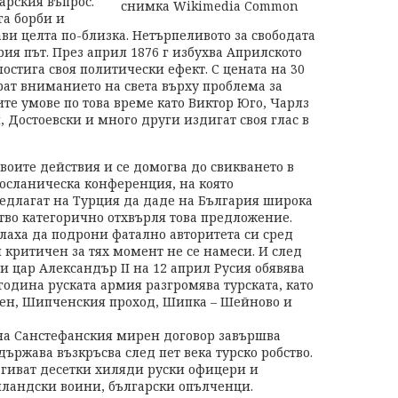
арския въпрос.
а борби и
ви целта по-близка. Нетърпеливото за свободата
рия път. През април 1876 г избухва Априлското
 постига своя политически ефект. С цената на 30
ат вниманието на света върху проблема за
те умове по това време като Виктор Юго, Чарлз
, Достоевски и много други издигат своя глас в
воите действия и се домогва до свикването в
посланическа конференция, на която
едлагат на Турция да даде на България широка
тво категорично отхвърля това предложение.
плаха да подрони фатално авторитета си сред
и критичен за тях момент не се намеси. И след
и цар Александър ІІ на 12 април Русия обявява
 година руската армия разгромява турската, като
вен, Шипченския проход, Шипка – Шейново и
о на Санстефанския мирен договор завършва
държава възкръсва след пет века турско робство.
агиват десетки хиляди руски офицери и
ландски воини, български опълченци.