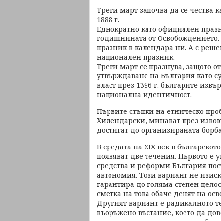
Трети март започва да се чества 
1888 г.
Еднократно като официален празни
годишнината от Освобождението. 
празник в календара ни. А с решен
национален празник.
Трети март се празнува, защото от
утвърждаване на България като с
власт през 1396 г. българите извъ
национална идентичност.
Първите стъпки на етническо про
Хилендарски, минават през извою
достигат до организираната борб
В средата на ХІХ век в българск
появяват две течения. Първото е 
средства и реформи България пос
автономия. Този вариант не изис
гарантира до голяма степен целос
сметка на това обаче денят на ос
Другият вариант е радикалното те
въоръжено въстание, което да
дов