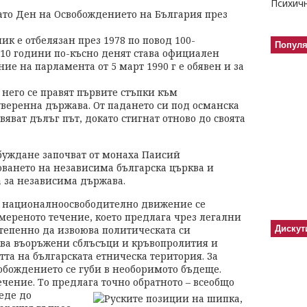
като Ден на Освобождението на България през
к е отбелязан през 1978 по повод 100-
Попул
10 години по-късно денят става официален
ие на парламента от 5 март 1990 г е обявен и за
 него се правят първите стъпки към
уверенна държава. От падането си под османска
рвяват дълъг път, докато стигнат отново до своята
буждане започват от монаха Паисий
ването на независима българска църква и
а за независима държава.
ото националноосвободително движение се
умереното течение, което предлага чрез легални
тепенно да извоюва политическата си
Дискут
ква въоръжени сблъсъци и кръвопролития и
тта на българската етническа територия. За
вобождението се губи в необоримото бъдеще.
чение. То предлага точно обратното – всеобщо
еде до