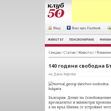
Вход
Влез чрез Facebook
ЖИВОТЪТ
ПЕНСИОНИРАНЕ
ФИНАН
Секции
/
Статии
/
Животът
/
Фамили
140 години свободна Б
на Дана Кирова
България. Денят на Освобождениет
президентът и министри произнас
а на връх Шипка се устройват чес