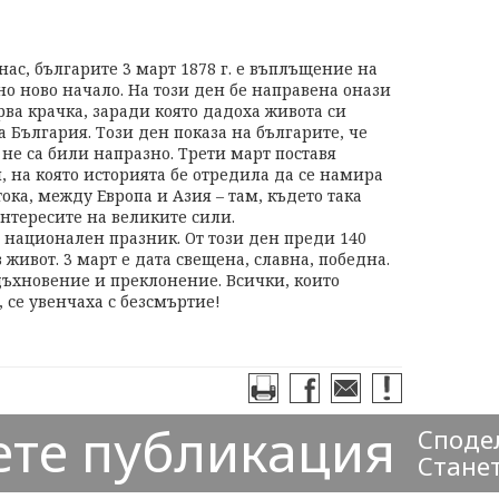
 нас, българите 3 март 1878 г. е въплъщение на
но ново начало. На този ден бе направена онази
рва крачка, заради която дадоха живота си
България. Този ден показа на българите, че
не са били напразно. Трети март поставя
, на която историята бе отредила да се намира
ока, между Европа и Азия – там, където така
нтересите на великите сили.
о национален празник. От този ден преди 140
живот. 3 март е дата свещена, славна, победна.
дъхновение и преклонение. Всички, които
 се увенчаха с безсмъртие!
ете публикация
Сподел
Станет