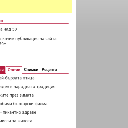
ни
а над 50
а качим публикация на сайта
50+
Снимки
Рецепти
ни
Статии
ай-бързата птица
вден в народната традиция
жите през зимата
любими български филма
- пикантно здраве
мисли за живота