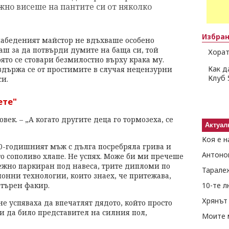
жно висеше на пантите си от няколко
Избра
 набеденият майстор не вдъхваше особено
каш за да потвърди думите на баща си, той
Хорат
оято се стовари безмилостно върху крака му.
Как д
здържа се от простимите в случая нецензурни
Клуб 
и.
ете"
век. – „А когато другите деца го тормозеха, се
Актуал
Коя е н
40-годишният мъж с дълга посребряла грива и
Антоно
о сополиво хлапе. Не успях. Може би ми пречеше
жно паркиран под навеса, трите дипломи по
Тарале
нни технологии, които знаех, че притежава,
търен факир.
10-те 
Хрянът 
е успяваха да впечатлят дядото, който просто
и да било представител на силния пол,
Моите 