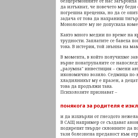
безцеремонните от нас загърбиха 
да изтъкнат, че повечето му беди
погрешна преценка, но да се опи
задача от това да нахраниш тигър
Монолозите му не допускаха коме
Както много медии по време на 
трудности. Заплатите се бавеха по
тока. В истерия, той звънна на ма
В момента, в който получихме зав
върне понатрупалите се напоследъ
„разумна" инвестиция – смени ав
икономично возило. Седмица по-к
хладилникът му е празен, а децат
това да продължи така.
Психолозите признават –
понякога за родителя е изк
и да изхвърли от гнездото нежел
В САЩ например се създават ано
подкрепят твърде склонните да по
тази болезнена преданост към отр