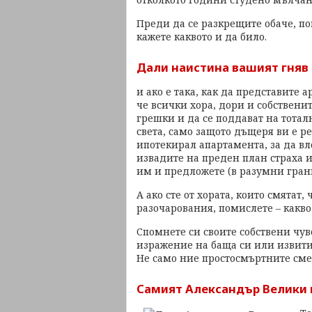
Преди да се разкрещите обаче, п
кажете каквото и да било.
Дали наистина вашият гняв 
и ако е така, как да представите 
че всички хора, дори и собствени
грешки и да се поддават на тота
света, само защото дъщеря ви е р
ипотекирал апартамента, за да в
извадите на преден план страха 
им и предложете (в разумни гран
А ако сте от хората, които смятат
разочарования, помислете – какво 
Спомнете си своите собствени чув
изражение на баща си или извитит
Не само ние простосмъртните сме
Самият Александър Велики 