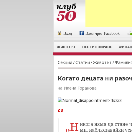
Вход
Влез чрез Facebook
ЖИВОТЪТ
ПЕНСИОНИРАНЕ
ФИНАН
Секции
/
Статии
/
Животът
/
Фамили
Когато децата ни разо
на Илена Горанова
си
„Н
икога няма да стане ч
ми, наблюдавайки уси