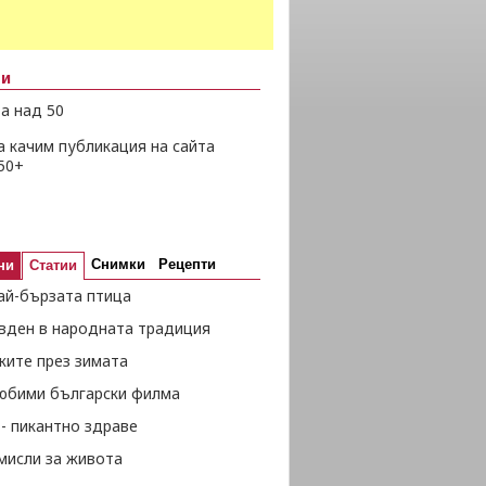
ни
а над 50
а качим публикация на сайта
50+
Снимки
Рецепти
ни
Статии
ай-бързата птица
вден в народната традиция
жите през зимата
любими български филма
- пикантно здраве
мисли за живота