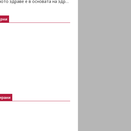
Психичното здраве е в основата на здравето изобщо
ярни
ирани