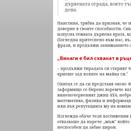
дървената ограда, която тъ
дена.
Наистина, трябва да призная, че
доверие в своите способности. Ся
изпусна тежката дървена врата, к
Погледна притеснено към нас, въ
фрази, и продължи заниманието с
„Винаги е бил схванат в ръц
– продължи тирадата си старият чо
криеше зад полите на майка си."
Опитах се да си представя около 
заформящо се бирено коремче кат
виненочервеният джип 4Х4, небре
математика, физика и информацио
или пък репутацията му на компю
Изглежда обаче тези постижения н
отказваше да нарече „мъж" който 
неспособен да забие пирон.