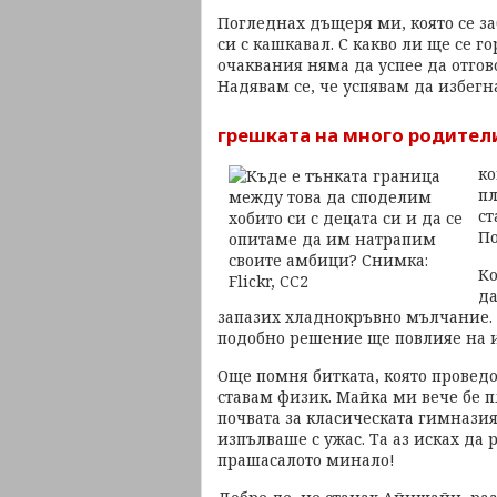
Погледнах дъщеря ми, която се за
си с кашкавал. С какво ли ще се г
очаквания няма да успее да отгов
Надявам се, че успявам да избегн
грешката на много родител
ко
пл
ст
По
Ко
да
запазих хладнокръвно мълчание. 
подобно решение ще повлияе на и
Още помня битката, която проведо
ставам физик. Майка ми вече бе п
почвата за класическата гимназия
изпълваше с ужас. Та аз исках да 
прашасалото минало!