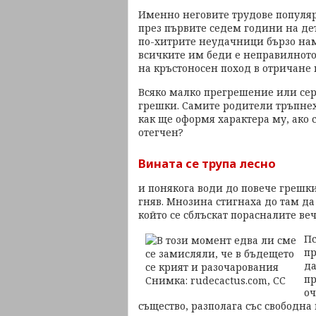
Именно неговите трудове популяр
през първите седем години на де
по-хитрите неудачници бързо на
всичките им беди е неправилното
на кръстоносен поход в отричане 
Всяко малко прегрешение или сер
грешки. Самите родители тръпнеха
как ще оформя характера му, ако с
отегчен?
Вината се трупа лесно
и понякога води до повече грешк
гняв. Мнозина стигнаха до там да
който се сблъскат порасналите ве
Пс
пр
да
пр
оч
същество, разполага със свободна 