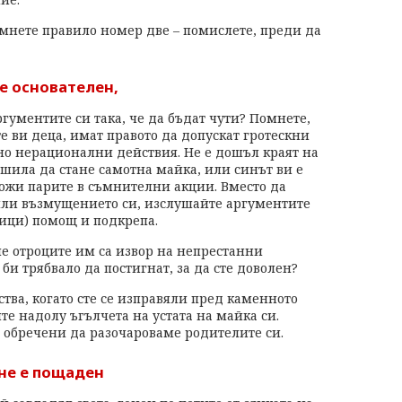
омнете правило номер две – помислете, преди да
е основателен,
аргументите си така, че да бъдат чути? Помнете,
те ви деца, имат правото да допускат гротескни
лно нерационални действия. Не е дошъл краят на
ешила да стане самотна майка, или синът ви е
ложи парите в съмнителни акции. Вместо да
или възмущението си, изслушайте аргументите
ици) помощ и подкрепа.
, че отроците им са извор на непрестанни
би трябвало да постигнат, за да сте доволен?
ства, когато сте се изправяли пред каменното
е надолу ъгълчета на устата на майка си.
 обречени да разочароваме родителите си.
не е пощаден