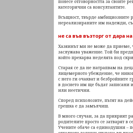
понесе отговорността за своите ре
категорични са консултантите.
Всъщност, твърде амбициозните р
нереализираните им надежди, с
не са във възторг от дара н
Хазяинът ми не може да приеме, 
заслужава уважение. Той би пред
който прекарва неделята под скр
Старая се да не натрапвам на дец
лицемерното убеждение, че никога
с него ги очакват и безбройните 
в досието им ще бъдат записани 
или неетични.
Според психолозите, пътят на дей
грешка е да замълчиш.
В много случаи, за да прикрият р
родителите просто се затварят в се
Учените обаче са единодушни – п
отколкото години студено мълчан