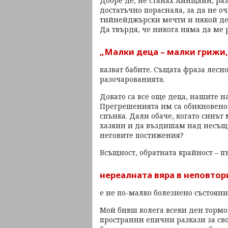
Добре де, не станах Айнщайн, раз
достатъчно пораснала, за да не о
тийнейджърски мечти и някой ден
Да твърдя, че никога няма да ме 
„Малки деца – малки грижи,
казват бабите. Същата фраза лесн
разочарованията.
Докато са все още деца, нашите н
Прегрешенията им са обикновено 
спънка. Дали обаче, когато синът
хазяин и да въздишам над несъщ
неговите постижения?
Всъщност, обратната крайност – п
нереалната вяра в неповто
е не по-малко болезнено състояни
Мой бивш колега всеки ден тормо
пространни епични разкази за сво