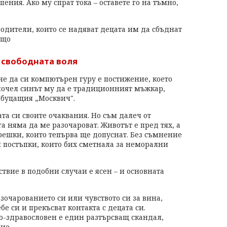
шения. Ако му спрат тока – оставете го на тъмно,
одители, които се надяват децата им да сбъднат
ъщо
а свободната воля
че да си компютърен гуру е постижение, което
почел синът му да е традиционният мъжкар,
ибуцащия „Москвич".
ата си своите очаквания. Но съм далеч от
 няма да ме разочароват. Животът е пред тях, а
грешки, които тепърва ще допуснат. Без съмнение
и постъпки, които бих сметнала за неморални
ствие в подобни случаи е ясен – и основната
азочарованието си или чувството си за вина,
бе си и прекъсват контакта с децата си.
о-здравословен е един разтърсващ скандал,
ие.