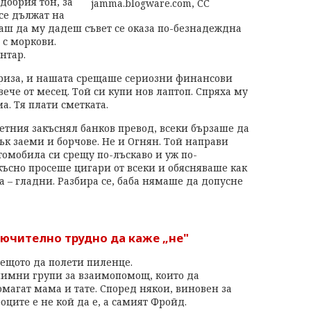
добрия тон, за
 се дължат на
таш да му дадеш съвет се оказа по-безнадеждна
 с моркови.
нтар.
криза, и нашата срещаше сериозни финансови
вече от месец. Той си купи нов лаптоп. Спряха му
ма. Тя плати сметката.
етния закъснял банков превод, всеки бързаше да
к заеми и борчове. Не и Огнян. Той направи
томобила си срещу по-лъскаво и уж по-
ъсно просеше цигари от всеки и обясняваше как
а – гладни. Разбира се, баба нямаше да допусне
лючително трудно да каже „не"
аещото да полети пиленце.
нимни групи за взаимопомощ, които да
магат мама и тате. Според някои, виновен за
оците е не кой да е, а самият Фройд.