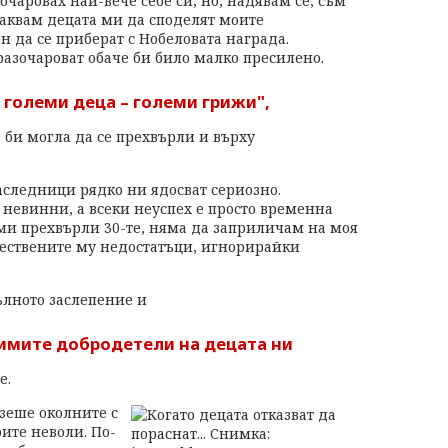
очаровах най-вече себе си, но, надявам се, съм
чаквам децата ми да споделят моите
 да се приберат с Нобеловата награда.
разочароват обаче би било малко пресилено.
 големи деца – големи грижи",
о би могла да се прехвърли и върху
аследници рядко ни ядосват сериозно.
невинни, а всеки неуспех е просто временна
 ми прехвърли 30-те, няма да заприличам на моя
ествените му недостатъци, игнорирайки
ълното заслепение и
римите добродетели на децата ни
е.
зеше околните с
ите неволи. По-