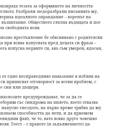
изираха тезата за оформянето на личността
тството. Разбрали-недоразбрали писанията му,
мериха идеалното оправдание – коренът на
 възпитание. Обществото глътна въдицата и пое
на свободната воля.
иозно престъпление бе обяснявано с родителски
 при всяка изпусната пред децата си фраза –
ега изпусна нервите си, ако съм уморен, ядосан,
и от едно несправедливо наказание в изблик на
 си приписват отговорност за всеки проблем, с
че син или дъщеря.
ихолозите предупреждават, че за да се
еборим със синдрома на пилето, което отказва
 напусне гнездото, на първо време трябва да му
изнаем способността да лети, и да приемем
евидния факт, че то, като всяко друго човешко
воля. Тоест – с правото (и задължението) да