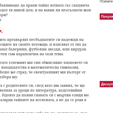
бавляваше да храни тайно котката със сандвича
ордее тя някой ден, и на какви ли неосъзнати мои
ори?
Попул
а
и,
ито прехвърлят несбъднатите си надежди на
ещите на своите потомци, и изискват от тях да
анат балерини, футболни звезди, или хирурзи.
чти съм параноична на тази тема.
гато големият ми син обмисляше плановете си
 кандидатства в математическа гимназия,
Беше ме страх, че евентуалният ми възторг от
збора му.
Дискут
х с родителите си, след като им заявих, че ще
латила за уроци по литература, подготвяйки
. Идеята да пълня главата си с мъртви езици ме
разкрия тайните на вселената, а не да се ровя в