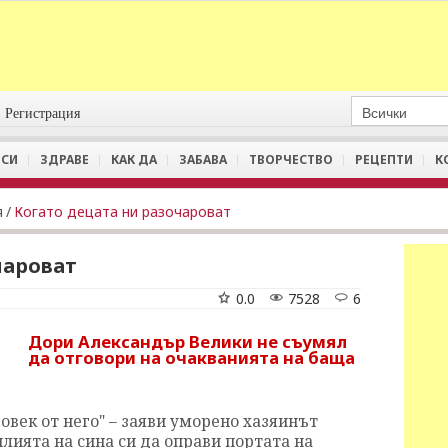
Регистрация
СИ
ЗДРАВЕ
КАК ДА
ЗАБАВА
ТВОРЧЕСТВО
РЕЦЕПТИ
К
я
/
Когато децата ни разочароват
чароват
0.0
7528
6
Дори Александър Велики не съумял
да отговори на очакванията на баща
овек от него" – заяви уморено хазяинът
лията на сина си да оправи портата на