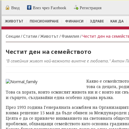
Вход
Влез чрез Facebook
Регистрация
ЖИВОТЪТ
ПЕНСИОНИРАНЕ
ФИНАНСИ
ЗДРАВЕ
КАК ДА
Секции
/
Статии
/
Животът
/
Фамилия
/
Честит ден на семейст
Честит ден на семейството
"В семейния живот най-важното винтче е любовта." Антон П
Какво е семейството
това са децата, род
Това са хората, които осмислят живота ни и с които ни свъ
и сърцето, създавайки една особено здрава връзка.
През 1993 година Генералната асамблея на Организация
взима решение 15 май да бъде обявен за Международен д
Целта е да се привлече вниманието на световната общес
проблеми, обхващащи семейството като основна градивна 