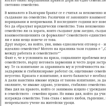
Когато биват нарушавани правата дори на едно семейство
световно семейство.
В миналото в България бракът се е считал за неизменно 
създаване на семейство. Различни от законните взаимоо
порицавани и неприемани. В последните години все пове
без да образуват юридически семейство. Това неизменно 
семейство ли са хората, които създават дом заедно, създа
взаимоотношенията си формално? Семейството единстве
ли е или нещо повече от това.
Друг въпрос, на който, уви, няма еднозначен отговор е -
идеално семейство? Мотото на празника тази година е "„
между работата и семейството“"
Факт е, че в условията на криза, социалните проблеми в
семейството, върху неговата хармония и често дори заст
му. Те са изпитание за здравината му и устойчивостта на 
задържим и стабилизираме работат си, ощетяваме семейст
неусетно. Кризата е изпитание, в което балансът е необх
А дали наистина имаме нужда от такова изпитание, за да
околните, че имаме здраво, успешно, стабилно семейство
Има дял на правото, който се занимава изцяло с урежда
в семейството - семейно право. Но няма дял, който да учи 
изгражда семейство. Това става с много любов, търпение
непрекъснато учене на житейски уроци.