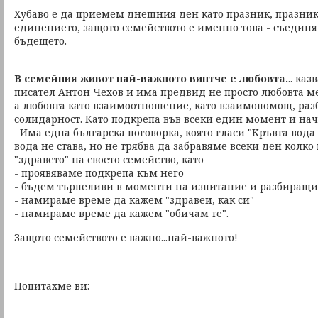
Хубаво е да приемем днешния ден като празник, празник
единението, защото семейството е именно това - съединя
бъдещето.
В семейния живот най-важното винтче е любовта.
.. ка
писател Антон Чехов и има предвид не просто любовта м
а любовта като взаимоотношение, като взаимопомощ, раз
солидарност. Като подкрепа във всеки един момент и на
Има една българска поговорка, която гласи "Кръвта вода н
вода не става, но не трябва да забравяме всеки ден колко
"здравето" на своето семейство, като
- проявяваме подкрепа към него
- бъдем търпеливи в моменти на изпитание и разбиращи,
- намираме време да кажем "здравей, как си"
- намираме време да кажем "обичам те".
Защото семейството е важно...най-важното!
Попитахме ви: