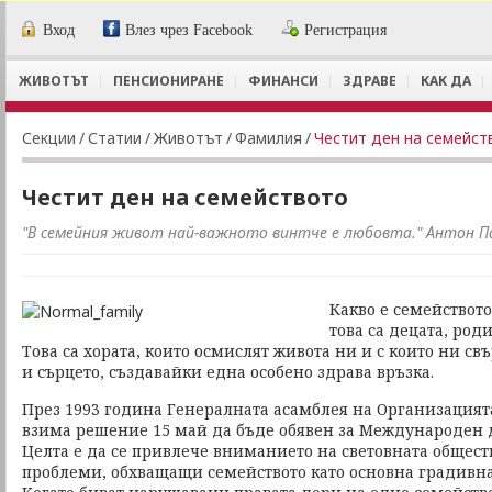
Вход
Влез чрез Facebook
Регистрация
ЖИВОТЪТ
ПЕНСИОНИРАНЕ
ФИНАНСИ
ЗДРАВЕ
КАК ДА
Секции
/
Статии
/
Животът
/
Фамилия
/
Честит ден на семейст
Честит ден на семейството
"В семейния живот най-важното винтче е любовта." Антон П
Какво е семейството
това са децата, род
Това са хората, които осмислят живота ни и с които ни свъ
и сърцето, създавайки една особено здрава връзка.
През 1993 година Генералната асамблея на Организация
взима решение 15 май да бъде обявен за Международен д
Целта е да се привлече вниманието на световната общес
проблеми, обхващащи семейството като основна градивна 