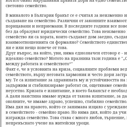
Когато биват нарушавани правата дори на едно семейство
световно семейство.
В миналото в България бракът се е считал за неизменно 
създаване на семейство. Различни от законните взаимоо
порицавани и неприемани. В последните години все пове
без да образуват юридически семейство. Това неизменно 
семейство ли са хората, които създават дом заедно, създа
взаимоотношенията си формално? Семейството единстве
ли е или нещо повече от това.
Друг въпрос, на който, уви, няма еднозначен отговор е -
идеално семейство? Мотото на празника тази година е "„
между работата и семейството“"
Факт е, че в условията на криза, социалните проблеми в
семейството, върху неговата хармония и често дори заст
му. Те са изпитание за здравината му и устойчивостта на 
задържим и стабилизираме работат си, ощетяваме семейст
неусетно. Кризата е изпитание, в което балансът е необх
А дали наистина имаме нужда от такова изпитание, за да
околните, че имаме здраво, успешно, стабилно семейство
Има дял на правото, който се занимава изцяло с урежда
в семейството - семейно право. Но няма дял, който да учи 
изгражда семейство. Това става с много любов, търпение
непрекъснато учене на житейски уроци.