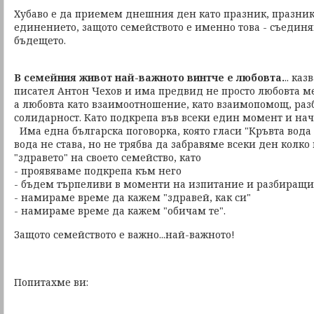
Хубаво е да приемем днешния ден като празник, празник
единението, защото семейството е именно това - съединя
бъдещето.
В семейния живот най-важното винтче е любовта.
.. ка
писател Антон Чехов и има предвид не просто любовта м
а любовта като взаимоотношение, като взаимопомощ, раз
солидарност. Като подкрепа във всеки един момент и на
Има една българска поговорка, която гласи "Кръвта вода н
вода не става, но не трябва да забравяме всеки ден колко
"здравето" на своето семейство, като
- проявяваме подкрепа към него
- бъдем търпеливи в моменти на изпитание и разбиращи,
- намираме време да кажем "здравей, как си"
- намираме време да кажем "обичам те".
Защото семейството е важно...най-важното!
Попитахме ви: