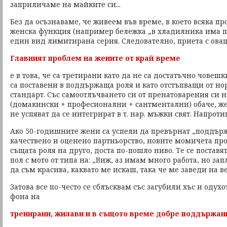
заприличаме на майките си...
Без да осъзнаваме, че живеем във време, в което всяка п
женска функция (например бележка „в хладилника има 
един вид лимитирана серия. Следователно, приета с ова
Главният проблем на жените от край време
е в това, че са третирани като да не са достатъчно човешк
са поставени в поддържаща роля и като отстъпващи от н
стандарт. Със самоотлъчването си от пренатоварения си 
(домакински + професионални + сантментални) обаче, же
не успяват да се интегрират в т. нар. мъжки свят. Напроти
Ако 50-годишните жени са успели да превърнат „поддърж
качествено и оценено партньорство, новите момичета пр
същата роля на друго, доста по-пошло ниво. Те се поставя
пол с мото от типа на: „Виж, аз имам много работа, но зап
да съм красива, каквато ме искаш, така че ме заведи на ве
Затова все по-често се сблъсквам със загубили хъс и оду
фона на
тренирани, жилави и в същото време добре поддържан