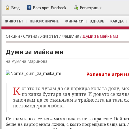
Вход
Влез чрез Facebook
Регистрация
ЖИВОТЪТ
ПЕНСИОНИРАНЕ
ФИНАНСИ
ЗДРАВЕ
КАК ДА
Секции
/
Статии
/
Животът
/
Фамилия
/
Думи за майка ми
Думи за майка ми
на Румяна Маринова
Ролевите игри н
К
огато го чувам да си паркира колата долу, м
по капка булгари зад ушите. И докато се качв
започвам да се съмнявам в трайността на тази с
постомодерна любов...
Не знам как се сетих – мама никога не го правеше. Нейн
беше на картофената яхния, с която посрещаше баща ми. А