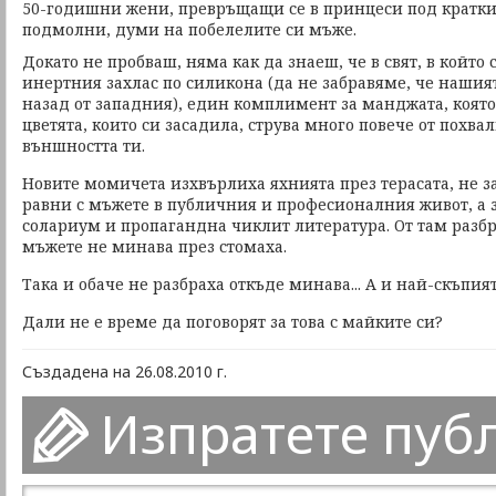
50-годишни жени, превръщащи се в принцеси под кратки
подмолни, думи на побелелите си мъже.
Докато не пробваш, няма как да знаеш, че в свят, в който
инертния захлас по силикона (да не забравяме, че нашият
назад от западния), един комплимент за манджата, която
цветята, които си засадила, струва много повече от похва
външността ти.
Новите момичета изхвърлиха яхнията през терасата, не за
равни с мъжете в публичния и професионалния живот, а з
солариум и пропагандна чиклит литература. От там разбр
мъжете не минава през стомаха.
Така и обаче не разбраха откъде минава... А и най-скъпи
Дали не е време да поговорят за това с майките си?
Създадена на 26.08.2010 г.
Изпратете пуб