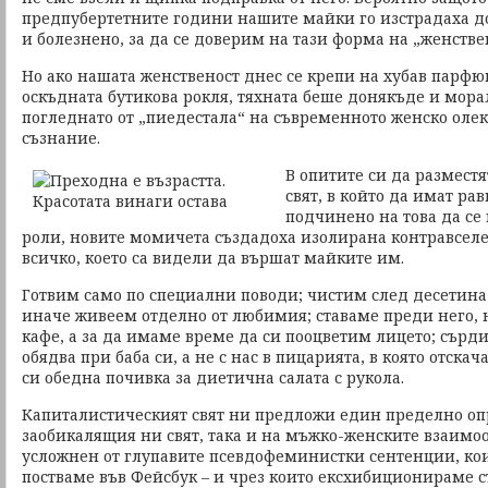
предпубертетните години нашите майки го изстрадаха д
и болезнено, за да се доверим на тази форма на „женстве
Но ако нашата женственост днес се крепи на хубав парфю
оскъдната бутикова рокля, тяхната беше донякъде и мора
погледнато от „пиедестала“ на съвременното женско оле
съзнание.
В опитите си да размест
свят, в който да имат ра
подчинено на това да с
роли, новите момичета създадоха изолирана контравселе
всичко, което са видели да вършат майките им.
Готвим само по специални поводи; чистим след десетина
иначе живеем отделно от любимия; ставаме преди него, 
кафе, а за да имаме време да си пооцветим лицето; сърди
обядва при баба си, а не с нас в пицарията, в която отска
си обедна почивка за диетична салата с рукола.
Капиталистическият свят ни предложи един пределно опр
заобикалящия ни свят, така и на мъжко-женските взаим
усложнен от глупавите псевдофеминистки сентенции, ко
постваме във Фейсбук – и чрез които ексхибиционираме с