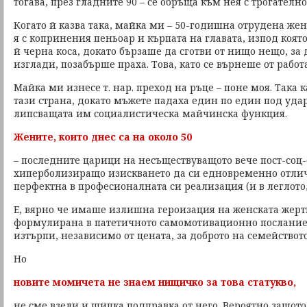
тогава, през гладните 90 – се обръща към нея с трогателн
Когато й казва така, майка ми – 50-годишна отрудена же
я с копринения пеньоар и кърпата на главата, изпод коят
й черна коса, докато бързаше да сготви от нищо нещо, за 
изглади, позабърше праха. Това, като се върнеше от работа
Майка ми изнесе т. нар. преход на ръце – поне моя. Така 
тази страна, докато мъжете падаха един по един под удар
липсващата им социалистическа майчинска функция.
Жените, които днес са на около 50
– последните царици на несъществуващото вече пост-соц-
хиперболизиращо изискването да си едновременно отли
перфектна в професионалната си реализация (и в леглото
Е, вярно че имаше излишна героизация на женската жерт
формулирана в патетичното самомотивационно послание: 
изтърпи, независимо от цената, за доброто на семейството
Но
новите момичета не знаем нищичко за това статукво,
не сме взели и щипка подправка от него. Вероятно защото