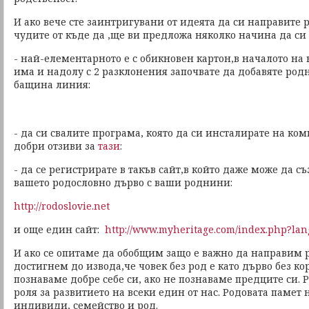
И ако вече сте заинтригувани от идеята да си направите 
чудите от къде да ,ще ви предложа няколко начина да си
- най-елементарното е с обикновен картон,в началото на 
има и надолу с 2 разклонения започвате да добавяте ро
бащина линия:
- да си свалите програма, която да си инсталирате на ко
добри отзиви за
тази
:
- да се регистрирате в такъв сайт,в който даже може да с
вашето родословно дърво с ваши роднини:
http://rodoslovie.net
и още един сайт:
http://www.myheritage.com/index.php?la
И ако се опитаме да обобщим защо е важно да направим 
достигнем до извода,че човек без род е като дърво без к
познаваме добре себе си, ако не познаваме предците си.
роля за развитието на всеки един от нас. Родовата памет 
индивиди, семейство и род.