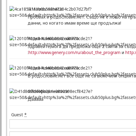
G.Mavrov написа:
Пробвах и родословие.нет. Също не е лошо на пръ
данни, но когато имам време ще продължа!
Радка Алексиева написа:
Здравейте,мога да предложа още 2 сайта за създав
:
http://www.genery.com/ru/about_the_program
и
http:
Радка Алексиева написа:
В родословие.нет все още не са включили опцията
Фйскнфлцкг написа:
Дааааа
Guest
*