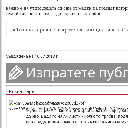
Важно е да учим децата си още от малки да помнят истор
семейните ценности,за да пораснат по-добри.
♦ Този материал е изпратен по инициативата Ст
Създадена на 16.07.2013 г.
Изпратете пуб
Коментари
G.Mavrov написа:
Myheritage имат много добър безплатен софтуер!
дърво. Вади го на А4 листи - колкото трябва, подл
пра-прадядовци - някои от по 24 листа А4! Има мяс