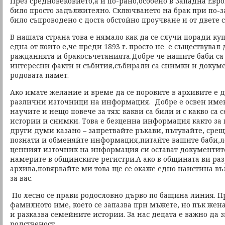
През средновековието,а и по-рано,особено в Западна Евр
било просто задължително. Сключването на брак при по-
било съпроводено с доста обстойно проучване и от двете 
В нашата страна това е нямало как да се случи поради к
една от които е,че преди 1893 г. просто не е съществувал
ражданията и бракосъчетанията.Добре че нашите баби са
интересни факти и събития,събирали са снимки и докуме
родовата памет.
Ако имате желание и време да се поровите в архивите е д
различни източници на информация. Добре е освен имен
научите и нещо повече за тях: какви са били и с какво са
истории и снимки. Това е безценна информация както за ва
други думи казано – запретвайте ръкави, пътувайте, срещ
познати и обменяйте информация,питайте вашите баби,ле
ценният източник на информация си остават документите
намерите в общинските регистри.А ако в общината ви раз
архива,повярвайте ми това ще се окаже едно наистина 
за вас.
По лесно се прави родословно дърво по бащина линия. Пр
фамилното име, което се запазва при мъжете, но пък жена
и разказва семейните истории. За нас децата е важно да 
родственост.