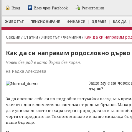
Вход
Влез чрез Facebook
Регистрация
ЖИВОТЪТ
ПЕНСИОНИРАНЕ
ФИНАНСИ
ЗДРАВЕ
КАК ДА
Секции
/
Статии
/
Животът
/
Фамилия
/
Как да си направим р
Как да си направим родословно дърво
Човек без род е като дърво без корен.
на Радка Алексиева
Защо му е на човек 
дърво?
За да опознае себе си по-подробно пътувайки назад във време
част от една величествена система от родови брънки. Макар
да е уникален както по характер и природа, така и външно(
черти от предците ни.Тяхното минало е и наше минало,а бъд
наше бъдеще.