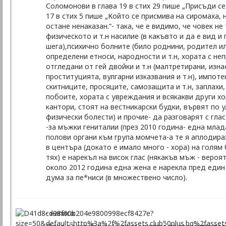
Соломонови в глава 19 в стих 29 пише „Присъди се 
17 в стих 5 пише „Който се присмива на сиромаха,
остане ненаказан.“- така, че е видимо, че човек н
физическото и т.н насилие (в какъвто и да е вид и
шега),психично болните (било роднини, родител или
определени етноси, народности и т.н, хората с неп
отгледани от гей двойки и т.н (малтретирани, изнаси
проституцията, вулгарни изказвания и т.н), импот
скитниците, просяците, самозащита и т.н, заплахи, 
побоите, хората с увреждания и всякакви други хо
кантори, стоят на вестникарски будки, вървят по у
физически болести) и прочие- да разговарят с гл
-за мъжки гениталии (през 2010 година- една млад
полови органи към група момчета-а те я аплодирах
в центъра (докато е имало много - хора) на голям
тях) е нарекъл на висок глас (някакъв мъж - вероя
около 2012 година една жена е нарекла пред един 
дума за пе*ниси (в множествено число).
- написа: