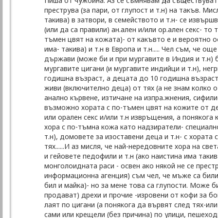
Пиша от чужбина. Аз се съмнявам да съществуват р
преструва (за пари, от глупост и т.н) на такъв. Ми
такива) в затвори, в семейството и т.н- се извърш
(или да са правили) ан.ален и/или ор.ален секс- то
тъмен цвят на кожата)- от какъвто е и вероятно ос
има- такива) и т.н в Европа и т.н..... Чел съм, че 
държави (може би и при мургавите в Индия и т.н) 
мургавите цигани (и мургавите индийци и т.н), нег
годишна възраст, а децата до 10 годишна възраст -
живи (включително деца) от тях (а не знам колко о
анално кървене, изтичане на изпра.жнения, сифилис
възможно хората с по-тъмен цвят на кожите от дец
или орален секс и/или т.н извръщения, а понякога 
хора с по-тъмна кожа като надзиратели- специалн
т.н), домовете за изоставени деца и т.н- с хората
тях......И аз мисля, че най-нередовните хора на св
и гейовете педофили и т.н (ако наистина има таки
монголоидната раси - освен ако някой не се престру
информационна агенция) съм чел, че мъже са били
бил и майка)- но за мене това са глупости. Може би
продават) дрехи и прочие -изровени от кофи за бо
лаят по цигани (а понякога да вървят след тях-или
сами или крещели (без причина) по улици, пешехо