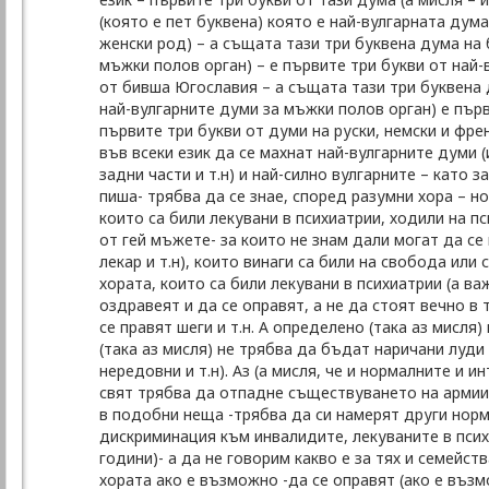
(която е пет буквена) която е най-вулгарната дум
женски род) – а същата тази три буквена дума на 
мъжки полов орган) – е първите три букви от най-
от бивша Югославия – а същата тази три буквена д
най-вулгарните думи за мъжки полов орган) е първ
първите три букви от думи на руски, немски и френ
във всеки език да се махнат най-вулгарните думи (
задни части и т.н) и най-силно вулгарните – като 
пиша- трябва да се знае, според разумни хора – но
които са били лекувани в психиатрии, ходили на п
от гей мъжете- за които не знам дали могат да се
лекар и т.н), които винаги са били на свобода или 
хората, които са били лекувани в психиатрии (а важ
оздравеят и да се оправят, а не да стоят вечно в 
се правят шеги и т.н. А определено (така аз мисля
(така аз мисля) не трябва да бъдат наричани луди
нередовни и т.н). Аз (а мисля, че и нормалните и и
свят трябва да отпадне съществуването на армии, 
в подобни неща -трябва да си намерят други норм
дискриминация към инвалидите, лекуваните в псих
години)- а да не говорим какво е за тях и семейс
хората ако е възможно -да се оправят (ако е въз