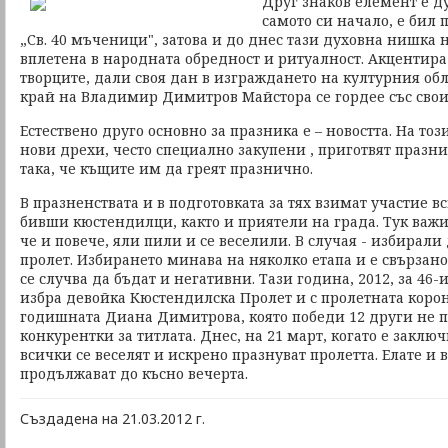
Друг знаков елемент е ду
самото си начало, е бил 
„Св. 40 мъченици", затова и до днес тази духовна нишка
вплетена в народната обредност и ритуалност. Акцентира 
творците, дали своя дан в изграждането на културния обл
край на Владимир Димитров Майстора се гордее със свои
Естествено друго основно за празника е – новостта. На тоз
нови дрехи, често специално закупени , приготвят празни
така, че къщите им да греят празнично.
В празненствата и в подготовката за тях взимат участие в
бивши кюстендилци, както и приятели на града. Тук важи
че и повече, яли пили и се веселили. В случая - избирал
пролет. Избирането минава на няколко етапа и е свързано
се случва да бъдат и негативни. Тази година, 2012, за 46
избра девойка Кюстендилска Пролет и с пролетната корон
годишната Диана Димитрова, която победи 12 други не 
конкурентки за титлата. Днес, на 21 март, когато е заклю
всички се веселят и искрено празнуват пролетта. Елате и 
продължават до късно вечерта.
Създадена на 21.03.2012 г.