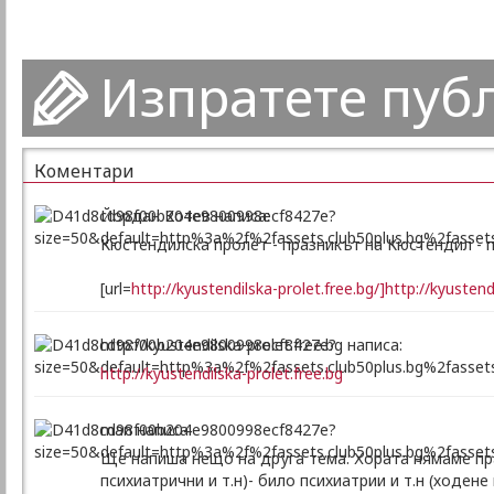
Изпратете пуб
Коментари
Йордан Котев написа:
Кюстендилска пролет - празникът на Кюстендил - пр
[url=
http://kyustendilska-prolet.free.bg/]http://kyustendi
http://kyustendilska-prolet.free.bg написа:
http://kyustendilska-prolet.free.bg
man написа:
Ще напиша нещо на друга тема. Хората нямаме пра
психиатрични и т.н)- било психиатрии и т.н (ходене 