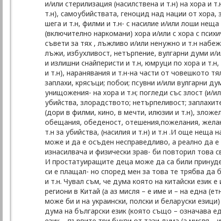
и/или стерилизация (насилствена и т.н) на хора и 
т.н), самоубийствата, геноцид над нации от хора, з
шега и т.н, филми и т.н- с насилие и/или лоши неща
(включително наркомани) хора и/или с хора с псих
съвети за тях , лъжливо и/или ненужно и т.н набеж
лъжи, избухливост, нетърпение, вулгарни думи и/
и излишни снайперисти и т.н, юмруци по хора и т.н
и т.н), наранявания и т.н-на части от човешкото тял
заплахи, крясъци; побои; псувни и/или вулгарни ду
унищожения- на хора и т.н; погледи със злост (и/ил
убийства, злорадството; нетърпеливост; заплахите (
(дори в филми, кино, в мечти, илюзии и т.н), злож
обещания, обеденост, отешения,пожелания, желания
т.н за убийства, (насилия и т.н) и т.н .И още неща
може и да е осъден несправедливо, а реално да е 
изнасилвача и физически зрав- би повторил това с
И простатуиращите деца може да са били принуде
си е плащал- но според мен за това те трябва да
и т.н. Чувал съм, че дума която на китайски език е
региони в Китай (а аз мисля – е име и – на една (ет
може би и на украински, полски и беларуски езици
дума на български език (която също – означава е
език – първите три букви от тази дума (а мисля – 