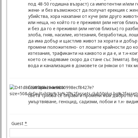
под 48-50 годишна възраст) са импотентни и/или г
жени- и без възможност да получат ерекция с жена
убийства, хора нахапани от куче (или друго животн
или неща, но който го е преживял (или негов близъ
и без да го е преживял (или негов близък) го раз
злоба, гняв, насилие, изтезания, безработица, ло
да има добър и щастлив живот за хората и добър ш
промени положително- от лошите крайности до коит
изтезания, трафиканти на каквото и да е, и т.н-к
което се надяваме скоро да стане със Земята). В
вода и канализация в домовете си (някои от тях мо
българин написа:
света трябва се оправи и промени към добро по нач
умъртвяване, геноцид, садизми, побои и т.н- видим
Guest
*