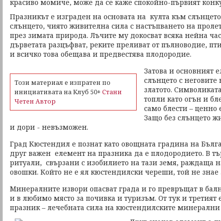
красиво момиче, може да се каже спокойно-първият конку
Празникът е изграден на основата на култа към слънцето
слънцето, чиято живителна сила с настъпването на проле
през зимата природа. Лъчите му докосват всяка нейна час
дърветата разцъфват, реките преливат от пълноводие, пт
и всичко това обещава и предвестява плодородие.
Затова и основният 
слънцето с неговите
Този материал е изпратен по
златото. Символиката
инициативата на Клуб 50+
Стани
топли като огън и бле
Четен Автор
само блести – ценно е
Защо без слънцето ж
и дори - невъзможен.
Град Кюстендил е познат като овощната градина на Бълга
друг важен елемент на празника да е плодородието. В тъ
ритуали, свързани с изобилието на тази земя, раждаща 
овошки. Който не е ял кюстендилски череши, той не знае з
Минералните извори опасват града и го превръщат в балн
и в любимо място за почивка и туризъм. От тук и третият
празник – лечебната сила на кюстендилските минерални