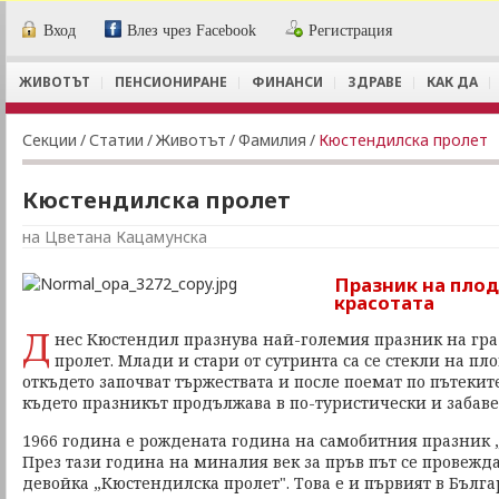
Вход
Влез чрез Facebook
Регистрация
ЖИВОТЪТ
ПЕНСИОНИРАНЕ
ФИНАНСИ
ЗДРАВЕ
КАК ДА
Секции
/
Статии
/
Животът
/
Фамилия
/
Кюстендилска пролет
Кюстендилска пролет
на Цветана Кацамунска
Празник на пло
красотата
Д
нес Кюстендил празнува най-големия празник на гра
пролет. Млади и стари от сутринта са се стекли на пл
откъдето започват тържествата и после поемат по пътекит
където празникът продължава в по-туристически и забаве
1966 година е рождената година на самобитния празник 
През тази година на миналия век за пръв път се провежда
девойка „Кюстендилска пролет". Това е и първият в Бълга