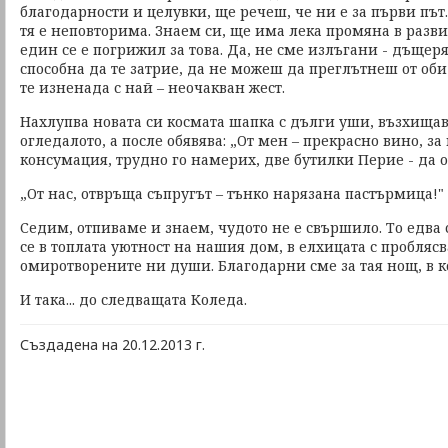
благодарности и целувки, ще речеш, че ни е за първи път.
тя е неповторима. Знаем си, ще има лека промяна в разви
един се е погрижил за това. Да, не сме излъгани - дъщер
способна да те затрие, да не можеш да преглътнеш от оби
те изненада с най – неочакван жест.
Нахлупва новата си космата шапка с дълги уши, възхищава
огледалото, а после обявява: „От мен – прекрасно вино, 
консумация, трудно го намерих, две бутилки Перие - да оп
„От нас, отвръща съпругът – тънко нарязана пастърмица!"
Седим, отпиваме и знаем, чудото не е свършило. То едва 
се в топлата уютност на нашия дом, в елхицата с пробляс
омиротворените ни души. Благодарни сме за тая нощ, в ко
И така... до следващата Коледа.
Създадена на 20.12.2013 г.