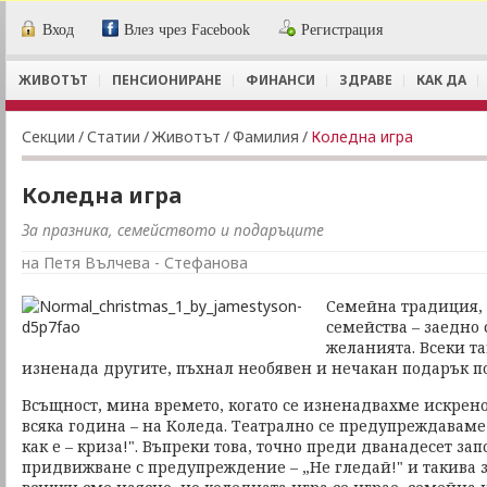
Вход
Влез чрез Facebook
Регистрация
ЖИВОТЪТ
ПЕНСИОНИРАНЕ
ФИНАНСИ
ЗДРАВЕ
КАК ДА
Секции
/
Статии
/
Животът
/
Фамилия
/
Коледна игра
Коледна игра
За празника, семейството и подаръците
на Петя Вълчева - Стефанова
Семейна традиция, 
семейства – заедно 
желанията. Всеки т
изненада другите, пъхнал необявен и нечакан подарък по
Всъщност, мина времето, когато се изненадвахме искрено
всяка година – на Коледа. Театрално се предупреждаваме 
как е – криза!". Въпреки това, точно преди дванадесет за
придвижване с предупреждение – „Не гледай!" и такива з