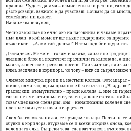
всички сме наясно, но коледната игра се играе, семейна и
правила. Чудеса да има – измислени или реални, само 
разтърсващи, важното е да участваш. Почвам да си мисля
семейната ни цялост.
Наближава полунощ.
Често хвърляме по едно око на часовника и чакаме играта
има план, в кой момент ще пъхне подаръците за другите 
възкликне – „А, ми той дошъл!" И тем подобни щуротии.
Дванадесет. Мъжете – голям и малък, слизат по традици
жилищен блок да подготвят празничната канонада, а ние 
малка, започваме трескаво носене. Плик за този, плик за о
няма засичане в коридора, че току – виж си съзрял някое ъ
Слизаме минутка преди да настъпи Коледа. Фотоапарат – 
шише, няма как, що за празник е без глътка и „Наздраве!"
градец спи. Възмутително – преди Коледа. Е, ние си гърм
сякаш не сме четирима ентусиасти, а поне стотина пийна
това? Следваме сценария, оня – ненаписания коледен сце
нас знае наизуст и носи в сърцето си.
След благопожеланията, се връщаме вкъщи. Почти не се 
обувки в коридора, втурваме се и всеки открива онова, ко
коледната елха. Въпреки това, следват толкова възторже