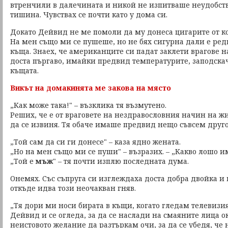
втренчили в далечината и никой не изпитваше неудобств
тишина. Чувствах се почти като у дома си.
Докато Дейвид не ме помоли да му донеса цигарите от ко
На мен също ми се пушеше, но не бях сигурна дали е ред
къща. Знаех, че американците си падат заклети врагове 
доста пъргаво, имайки предвид температурите, заподска
къщата.
Викът на домакинята ме закова на място
„Как може така!" – възклика тя възмутено.
Реших, че е от враговете на нездравословния начин на жи
да се извиня. Тя обаче имаше предвид нещо съвсем друго
„Той сам да си ги донесе" – каза ядно жената.
„Но на мен също ми се пуши" – възразих. – „Какво лошо и
„Той е
мъж
" – тя почти изплю последната дума.
Онемях. Със съпруга си изглеждаха доста добра двойка и 
откъде идва този неочакван гняв.
„Тя дори ми носи бирата в къщи, когато гледам телевизия"
Дейвид и се огледа, за да се наслади на смаяните лица ок
неистовото желание да разтъркам очи, за да се убедя, че