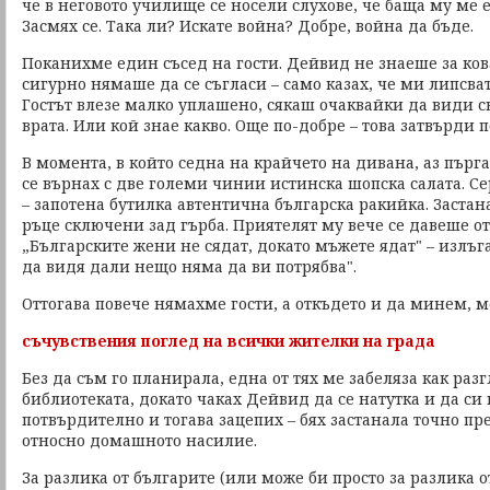
че в неговото училище се носели слухове, че баща му ме 
Засмях се. Така ли? Искате война? Добре, война да бъде.
Поканихме един съсед на гости. Дейвид не знаеше за ко
сигурно нямаше да се съгласи – само казах, че ми липсва
Гостът влезе малко уплашено, сякаш очаквайки да види с
врата. Или кой знае какво. Още по-добре – това затвърди
В момента, в който седна на крайчето на дивана, аз пърга
се върнах с две големи чинии истинска шопска салата. Се
– запотена бутилка автентична българска ракийка. Застана
ръце сключени зад гърба. Приятелят му вече се давеше о
„Българските жени не сядат, докато мъжете ядат" – излъга
да видя дали нещо няма да ви потрябва".
Оттогава повече нямахме гости, а откъдето и да минем,
съчувствения поглед на всички жителки на града
Без да съм го планирала, една от тях ме забеляза как раз
библиотеката, докато чаках Дейвид да се натутка и да си
потвърдително и тогава зацепих – бях застанала точно п
относно домашното насилие.
За разлика от българите (или може би просто за разлика 