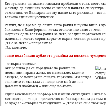
Ето тук няма да имаме никакви проблеми с това, което см
Дейвид да види как лесно се живее в
нашата
си култура.
съмнения, че България ще му пасне като ръкавица – все 
толкова еднакви убеждения.
Реших, че е време да опита люта ракия и руйно вино. Скр
бях взела в Калифорния, кътах егоистично само за мен.
Поръчах една голяма ракия за него, и един портокалов сок
изненада, когато сервитьорът се върна, остави ракията пр
„Тя е за него" – поправих го.
„Ех, момиче,
защо похабяваш хубавата ракийка за някакъв чуждене
– отвърна човекът.
Бях решила да се порадвам на ролята на
нееманципирана жена, но навсякъде, където
отидем, се повтаряше същата картинка. Изглежда
околните го смятаха за нещо като мой личен
домашен любимец – или още по-лошо.
Един таксиметров шофьор ми изясни ситуацията. Питах го
летището до къщи – достатъчно се бях парила, за да съм 
го крада" – отвърна таксиджията. – „Той вече си е твоя жер