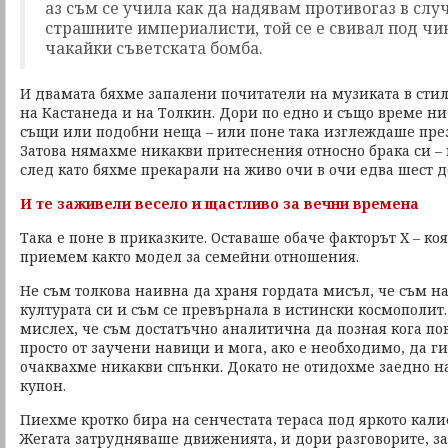
аз съм се учила как да надявам противогаз в слу
страшните империалисти, той се е свивал под чин
чакайки съветската бомба.
И двамата бяхме запалени почитатели на музиката в стил 
на Кастанеда и на Толкин. Дори по едно и също време ни
същи или подобни неща – или поне така изглеждаше през
Затова нямахме никакви притеснения относно брака си –
след като бяхме прекарали на живо очи в очи едва шест д
И те заживели весело и щастливо за вечни времена
Така е поне в приказките. Оставаше обаче факторът Х – ко
приемем както модел за семейни отношения.
Не съм толкова наивна да храня гордата мисъл, че съм н
културата си и съм се превърнала в истински космополит. 
мислех, че съм достатъчно аналитична да позная кога по
просто от заучени навици и мога, ако е необходимо, да ги
очаквахме никакви спънки. Докато не отидохме заедно 
купон.
Пиехме кротко бира на сенчестата тераса под яркото кал
Жегата затрудняваше движенията, и дори разговорите, за