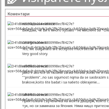
Коментари
Костадинка написа:
Виждам, че Ви е много хубаво - не мислете за *с
George написа:
Yes, we Bulgarians are accepted much better in the oth
Very good story.
velichka написа:
jalko e ako ste se razdelili zaradi horata ,koito ne vi 
""problemi"...no sas sigurnost nqma da se saobrazim s
brakove,koito 6te badat i sa na6eto obkrajenie....
Sdravka написа:
Приятелка и съученичка на моята дъщеря, която 
тук, но си заминаха за Япония. Няма нищо притесни