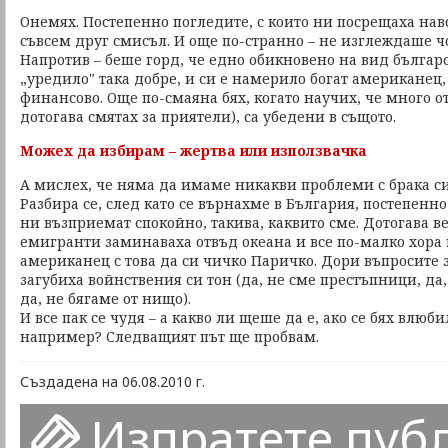
Онемях. Постепенно погледите, с които ни посрещаха на
съвсем друг смисъл. И още по-странно – не изглеждаше ч
Напротив – беше горд, че едно обикновено на вид българ
„уредило" така добре, и си е намерило богат американец,
финансово. Още по-смаяна бях, когато научих, че много о
дотогава смятах за приятели), са убедени в същото.
Можех да избирам – жертва или използвачка
А мислех, че няма да имаме никакви проблеми с брака си
Разбира се, след като се върнахме в България, постепенн
ни възприемат спокойно, такива, каквито сме. Дотогава в
емигранти заминаваха отвъд океана и все по-малко хора 
американец с това да си чичко Паричко. Дори въпросите 
загубиха войнствения си тон (да, не сме престъпници, да,
да, не бягаме от нищо).
И все пак се чудя – а какво ли щеше да е, ако се бях влюб
например? Следващият път ще пробвам.
Създадена на 06.08.2010 г.
Изпратете пуб