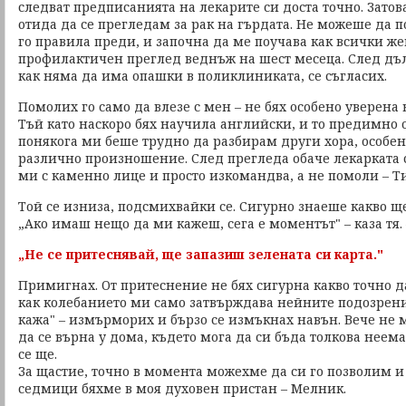
следват предписанията на лекарите си доста точно. Затов
отида да се прегледам за рак на гърдата. Не можеше да п
го правила преди, и започна да ме поучава как всички ж
профилактичен преглед веднъж на шест месеца. След дъ
как няма да има опашки в поликлиниката, се съгласих.
Помолих го само да влезе с мен – не бях особено уверена 
Тъй като наскоро бях научила английски, и то предимно о
понякога ми беше трудно да разбирам други хора, особен
различно произношение. След прегледа обаче лекарката 
ми с каменно лице и просто изкомандва, а не помоли – Ти
Той се изниза, подсмихвайки се. Сигурно знаеше какво щ
„Ако имаш нещо да ми кажеш, сега е моментът" – каза тя. 
„Не се притеснявай, ще запазиш зелената си карта."
Примигнах. От притеснение не бях сигурна какво точно д
как колебанието ми само затвърждава нейните подозрени
кажа" – измърморих и бързо се измъкнах навън. Вече не
да се върна у дома, където мога да си бъда толкова нее
се ще.
За щастие, точно в момента можехме да си го позволим и
седмици бяхме в моя духовен пристан – Мелник.