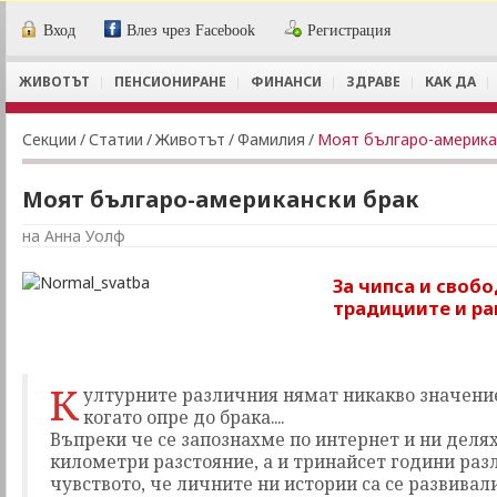
Вход
Влез чрез Facebook
Регистрация
ЖИВОТЪТ
ПЕНСИОНИРАНЕ
ФИНАНСИ
ЗДРАВЕ
КАК ДА
Секции
/
Статии
/
Животът
/
Фамилия
/
Моят българо-америка
Моят българо-американски брак
на Анна Уолф
За чипса и своб
традициите и ра
К
ултурните различния нямат никакво значение
когато опре до брака....
Въпреки че се запознахме по интернет и ни деля
километри разстояние, а и тринайсет години раз
чувството, че личните ни истории са се развивал