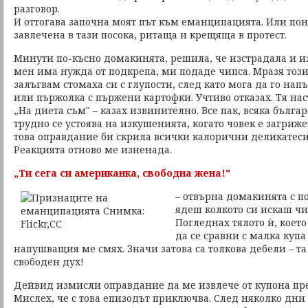
разговор.
И оттогава започна моят път към еманципацията. Или пон
завлечена в тази посока, ритаща и крещяща в протест.
Минути по-късно домакинята, решила, че изстрадала и и
мен има нужда от подкрепа, ми подаде чипса. Мразя този
залъгвам стомаха си с глупости, след като мога да го нап
или пържолка с пържени картофки. Учтиво отказах. Тя нас
„На диета съм" – казах извинително. Все пак, всяка бълга
трудно се устоява на изкушенията, когато човек е загриже
това оправдание би скрила всички калорични деликатеси
Реакцията отново ме изненада.
„Ти сега си американка, свободна жена!"
– отвърна домакинята с п
ядеш колкото си искаш чи
Погледнах тялото ѝ, коет
да се сравни с малка купа
напушващия ме смях. Значи затова са толкова дебели – та
свободен дух!
Дейвид измисли оправдание да ме извлече от купона пре
Мислех, че с това епизодът приключва. След няколко дни 