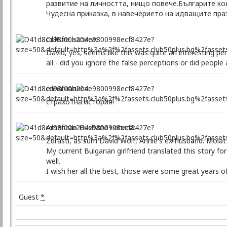
развитие на личността, нищо повече.Българите ко
Чудесна приказка, в навечерието на идващите пра
Culture написа:
David, yes, seems like this was quite an interesting per
all - did you ignore the false perceptions or did peopl
enna написа:
страхотна история!
American Husband написа:
Zdrasti, as sum David Wolf, Annie's ex-husband. Moiat 
My current Bulgarian girlfriend translated this story fo
well.
I wish her all the best, those were some great years of
Guest
*