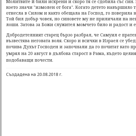
Молитвите й били искрени и скоро тя се сдобила със син.
което значи "измолен от бога". Когато детето навършило 
отнесла в Силом и както обещала на Господ, го поверила
Той бил добър човек, но синовете му не приличали на не
лоши. Затова за Божи служител момчето било и радост и е
Добродетелният старец бързо разбрал, че Самуил е пратен 
възвестява неговата воля. Скоро и всички в Израел се убе
почива Духът Господен и започнали да го почитат като пр
умрял на 20 август в дълбока старост в Рама, където цели
подобаващи почести.
Създадена на 20.08.2018 г.