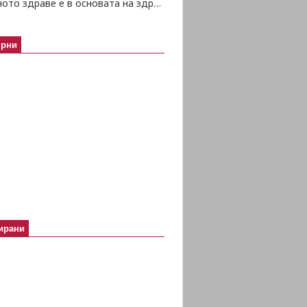
Психичното здраве е в основата на здравето изобщо
ярни
ирани