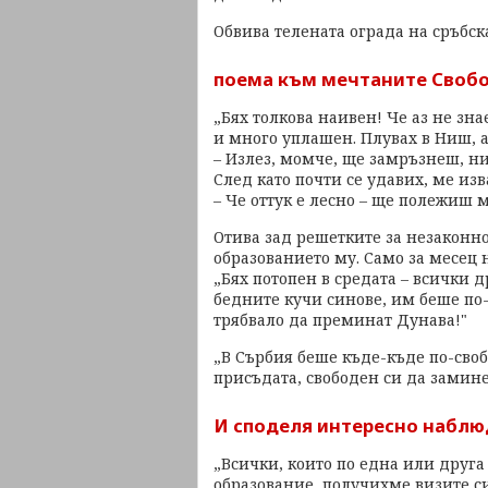
Обвива телената ограда на сръбск
поема към мечтаните Свобо
„Бях толкова наивен! Че аз не зна
и много уплашен. Плувах в Ниш, а
– Излез, момче, ще замръзнеш, н
След като почти се удавих, ме изв
– Че оттук е лесно – ще полежиш м
Отива зад решетките за незаконн
образованието му. Само за месец
„Бях потопен в средата – всички 
бедните кучи синове, им беше по-т
трябвало да преминат Дунава!"
„В Сърбия беше къде-къде по-своб
присъдата, свободен си да замине
И споделя интересно набл
„Всички, които по една или друг
образование, получихме визите си