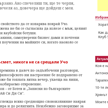
ързано. Ако спечелиш ти, ще те черпя,
спечеля аз, довечера ще дойдеш с мен.
Избра
свойството да се изпарява покрай Учо.
Хорат
ена не би се съгласила да излезе с мъж, целият
Как д
 и каубойски ботуши.
Клуб 
макини, самоуверени бизнес дами и почтени
 поучения на майките си, когато наоколо се
Актуал
ъсмет, никога не са срещали Учо
Коя е н
 премина в далеч по-задълбочени разговори,
Антоно
 философското ни настроение бе подхранено от
же би топлата лятна вечер, ухаеща на липи,
Тарале
разбираемо откровение.
10-те 
оп – от Ботев и „Записки по българските
„Ай Си Ди Си".
Хрянът 
глежда всяко среднощно словоизлияние накрая
Моите 
ира и до религията. Неизбежно заговорихме за