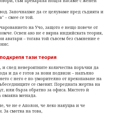
овори, съм прекарала нощта насаме с женен
вод. Започнахме да се целуваме пред съдията и
 – смее се той.
очарованието на Учо, защото е нещо повече от
омче. Освен ако не е вярна индийската теория,
вои аватари – тогава той съвсем без съмнение е
нис.
подкрепя тази теория
, и след невероятните количества поръчки да
вода и да е готов за нови подвизи – напълно
нето с него е по-уморително от прекопаване на
 събеседниците се сменят. Поредната жертва на
г, или бърза обратно за офиса. Мястото ѝ
а омаяна менада.
, че не е Аполон, че леко накуцва и че
 За сметка на това,