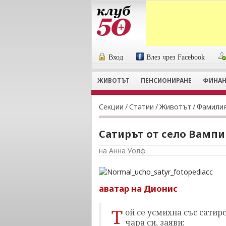
Вход
Влез чрез Facebook
ЖИВОТЪТ
ПЕНСИОНИРАНЕ
ФИНАН
Секции
/
Статии
/
Животът
/
Фамили
Сатирът от село Вамп
на Анна Уолф
аватар на Дионис
Т
ой се усмихна със сатир
чара си, заяви: