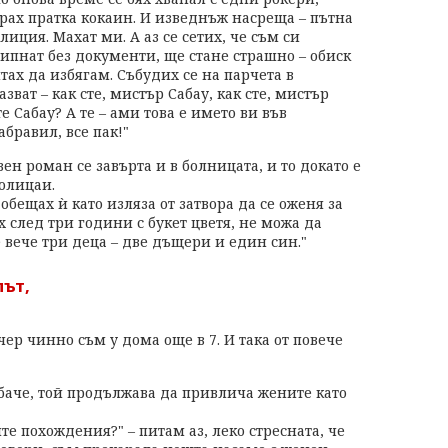
рах пратка кокаин. И изведнъж насреща – пътна
лиция. Махат ми. А аз се сетих, че съм си
пипнат без документи, ще стане страшно – обиск
итах да избягам. Събудих се на парчета в
зват – как сте, мистър Сабау, как сте, мистър
е Сабау? А те – ами това е името ви във
абравил, все пак!"
ен роман се завърта и в болницата, и то докато е
олицаи.
бещах ѝ като изляза от затвора да се оженя за
их след три години с букет цветя, не можа да
е вече три деца – две дъщери и един син."
път,
ер чинно съм у дома още в 7. И така от повече
обаче, той продължава да привлича жените като
те похождения?" – питам аз, леко стресната, че