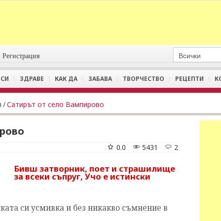
Регистрация
СИ
ЗДРАВЕ
КАК ДА
ЗАБАВА
ТВОРЧЕСТВО
РЕЦЕПТИ
К
я
/
Сатирът от село Вампирово
ирово
0.0
5431
2
Бивш затворник, поет и страшилище
за всеки съпруг, Учо е истински
ската си усмивка и без никакво съмнение в