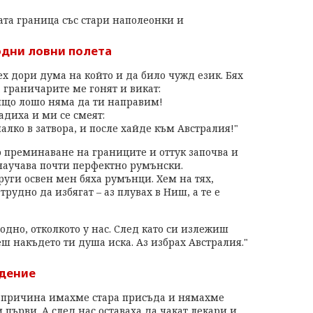
ата граница със стари наполеонки и
дни ловни полета
ех дори дума на който и да било чужд език. Бях
 граничарите ме гонят и викат:
ищо лошо няма да ти направим!
адиха и ми се смеят:
алко в затвора, и после хайде към Австралия!"
о преминаване на границите и оттук започва и
 научава почти перфектно румънски.
други освен мен бяха румънци. Хем на тях,
рудно да избягат – аз плувах в Ниш, а те е
одно, отколкото у нас. След като си излежиш
ш накъдето ти душа иска. Аз избрах Австралия."
юдение
а причина имахме стара присъда и нямахме
 първи. А след нас оставаха да чакат лекари и