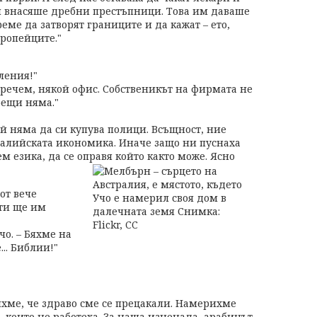
и внасяше дребни престъпници. Това им даваше
еме да затворят границите и да кажат – ето,
вропейците."
ления!"
 речем, някой офис. Собственикът на фирмата не
бещи няма."
й няма да си купува полици. Всъщност, ние
ралийската икономика. Иначе защо ни пуснаха
ем езика, да се оправя който както може. Ясно
от вече
ти ще им
чо. – Бяхме на
... Библии!"
хме, че здраво сме се прецакали. Намерихме
 които не работеха. За наша изненада, арабинът