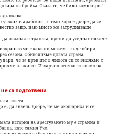
долара на бройка. Оказа се, че били компютри."
родължава.
усвоих и арабския – с тези хора е добре да се
вестно защо, най-много ме затрудняваше
да опознаят страната, преди да уседнат някъде.
 изхранвахме с каквото можем – къде обири,
ез сезона. Обиколихме цялата страна.
дари, че за пръв път в живота си се видяхме с
дарихме на живот. Изхарчих всичко за по-малко
 не са подготвени
ата завеса.
о е, да знаеш. Добре, че ме окошариха и се
мата история на арестуването му е странна и
бавна, като самия Учо.
о онова време се бях хванал с едни рокери,