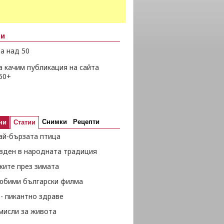
ни
а над 50
а качим публикация на сайта
50+
Снимки
Рецепти
ни
Статии
ай-бързата птица
вден в народната традиция
жите през зимата
любими български филма
- пикантно здраве
мисли за живота