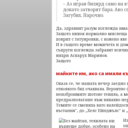
– Аз играя билярд само на в
докато затворят бара. Ако 
Загубих. Нарочно.
Да, здравият разум изглежда има 
Защото никоя нормално мислеща ж
покрит с татуировки, с кожено яке
И в същото време момичета и до
съпруги изглежда забравят всички
вихри Аспарух Маринов.
Защото
майките им, ако са имали к
Оказа се, че нашата вечер заедно
отколкото бях очаквала. Вероятно
неизброимите шотове текила, а мо
предразполагаше към някакво не
Темите се сменяха като калейдоск
въстания", до „Хелс Ейнджълс" и 
Из
оп