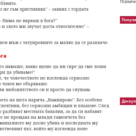
блията.
з не съм християнка" – заявих с гордата
 – Нима не вярваш в бога?"
Попул
 и злото ми звучат доста относително" –
ен мъж с татуировките за малко да се разплаче.
ога
о го нямаше, какво щеше да ни спре да сме лоши
ри да убиваме!"
, че човечеството не изглежда сериозно
и човек ме объркваше.
ля любопитството си и просто да слушам.
което на шега нарича „Вампирово". Без особено
Дискут
спективи, без сериозни амбиции и планове. След
разбиват местната бакалия, за да си набавят
че не прощава на млади гаменчета без
иминалното му досие убива и последната му
нственият път, който му изглежда поне