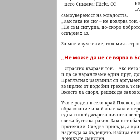
Би
„А
самоувереност на младостта.
„Как така не си? – не повярва той.
„Не съм сигурна, по-скоро доброто
отвърнах аз.
За мое изумление, големият страш
„Не може да не се вярва в Б
– страстно възрази той. – Ако нег
и да се нараняваме един друг, до
Преглътнах разумния си аргумент
възпряно от подобни грехове. Тоз
Вместо да споря, реших да задово
Учо е роден в село край Плевен, 
образование и кой знае какви пер
една тинейджърска пиянска вечер 
свежа бутилка ракия. Законът оба
протекции. Следва присъда, а кр
надежда за бъдещето. Избира еди
донякъде смислен.