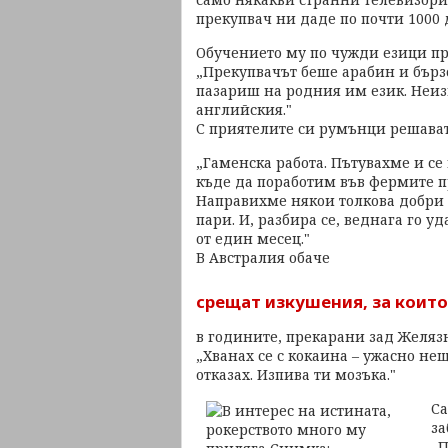
прекупвач ни даде по почти 1000 
Обучението му по чужди езици п
„Прекупвачът беше арабин и бързо 
пазариш на родния им език. Неиз
английския."
С приятелите си румънци решават 
„Гаменска работа. Пътувахме и се
къде да поработим във фермите пр
Направихме някои толкова добри у
пари. И, разбира се, веднага го у
от един месец."
В Австралия обаче
срещат изкушения, за които
в годините, прекарани зад Желязн
„Хванах се с кокаина – ужасно нещ
отказах. Изпива ти мозъка."
Са
за
„П