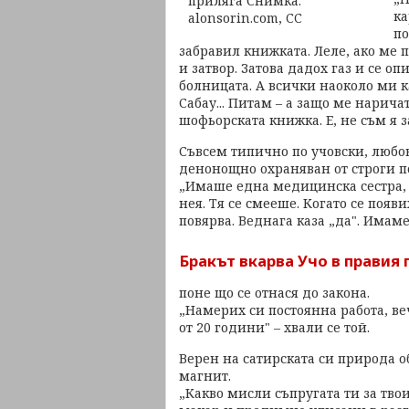
ка
по
забравил книжката. Леле, ако ме 
и затвор. Затова дадох газ и се оп
болницата. А всички наоколо ми ка
Сабау... Питам – а защо ме наричат
шофьорската книжка. Е, не съм я з
Съвсем типично по учовски, любов
денонощно охраняван от строги п
„Имаше една медицинска сестра, о
нея. Тя се смееше. Когато се появ
повярва. Веднага каза „да". Имам
Бракът вкарва Учо в правия 
поне що се отнася до закона.
„Намерих си постоянна работа, веч
от 20 години" – хвали се той.
Верен на сатирската си природа 
магнит.
„Какво мисли съпругата ти за твои