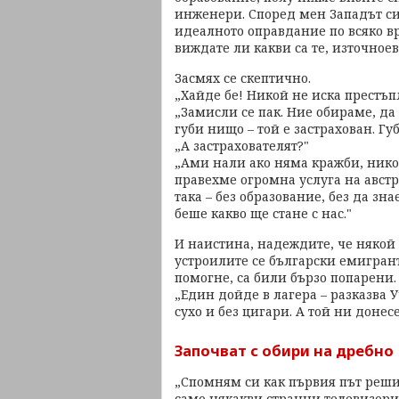
инженери. Според мен Западът с
идеалното оправдание по всяко вр
виждате ли какви са те, източное
Засмях се скептично.
„Хайде бе! Никой не иска престъп
„Замисли се пак. Ние обираме, да
губи нищо – той е застрахован. Гу
„А застрахователят?"
„Ами нали ако няма кражби, нико
правехме огромна услуга на авст
така – без образование, без да зна
беше какво ще стане с нас."
И наистина, надеждите, че някой 
устроилите се български емигран
помогне, са били бързо попарени.
„Един дойде в лагера – разказва У
сухо и без цигари. А той ни донесе
Започват с обири на дребно
„Спомням си как първия път реши
само някакви странни телевизори,