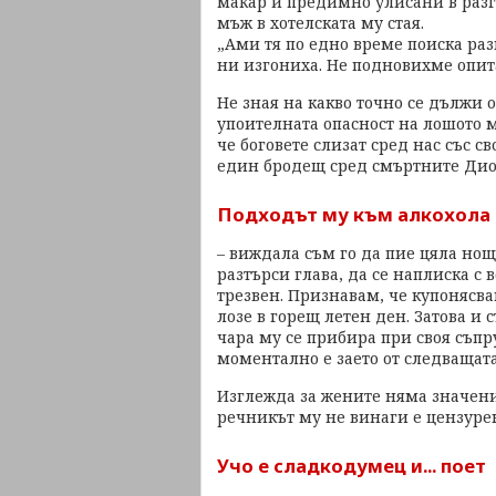
макар и предимно улисани в разг
мъж в хотелската му стая.
„Ами тя по едно време поиска раз
ни изгониха. Не подновихме опита"
Не зная на какво точно се дължи 
упоителната опасност на лошото м
че боговете слизат сред нас със с
един бродещ сред смъртните Дио
Подходът му към алкохола 
– виждала съм го да пие цяла нощ
разтърси глава, да се наплиска с 
трезвен. Признавам, че купонясва
лозе в горещ летен ден. Затова и
чара му се прибира при своя съпру
моментално е заето от следващат
Изглежда за жените няма значение
речникът му не винаги е цензурен.
Учо е сладкодумец и... поет