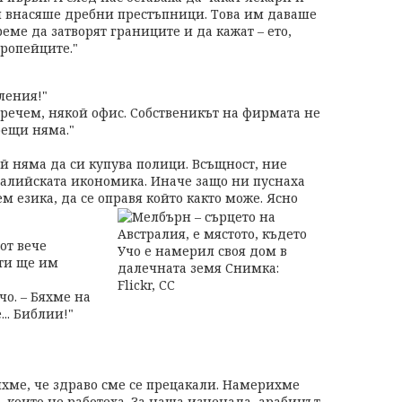
и внасяше дребни престъпници. Това им даваше
еме да затворят границите и да кажат – ето,
вропейците."
ления!"
 речем, някой офис. Собственикът на фирмата не
бещи няма."
й няма да си купува полици. Всъщност, ние
ралийската икономика. Иначе защо ни пуснаха
ем езика, да се оправя който както може. Ясно
от вече
ти ще им
чо. – Бяхме на
... Библии!"
хме, че здраво сме се прецакали. Намерихме
 които не работеха. За наша изненада, арабинът