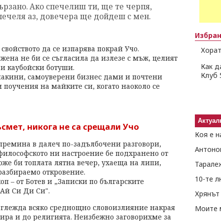
ързано. Ако спечелиш ти, ще те черпя,
спечеля аз, довечера ще дойдеш с мен.
Избра
свойството да се изпарява покрай Учо.
Хорат
ена не би се съгласила да излезе с мъж, целият
Как д
 и каубойски ботуши.
Клуб 
макини, самоуверени бизнес дами и почтени
 поучения на майките си, когато наоколо се
Актуал
ъсмет, никога не са срещали Учо
Коя е н
 премина в далеч по-задълбочени разговори,
Антоно
 философското ни настроение бе подхранено от
же би топлата лятна вечер, ухаеща на липи,
Тарале
разбираемо откровение.
10-те 
оп – от Ботев и „Записки по българските
„Ай Си Ди Си".
Хрянът 
глежда всяко среднощно словоизлияние накрая
Моите 
ира и до религията. Неизбежно заговорихме за