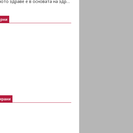
Психичното здраве е в основата на здравето изобщо
ярни
ирани