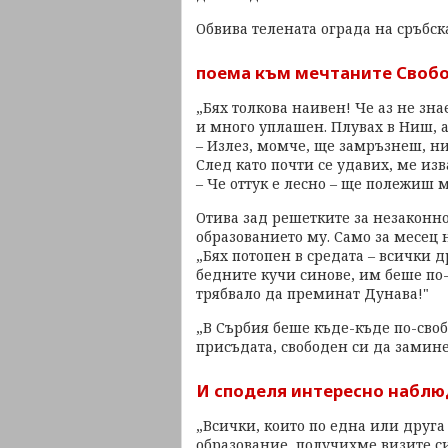
Обвива телената ограда на сръбск
поема към мечтаните Свобо
„Бях толкова наивен! Че аз не зна
и много уплашен. Плувах в Ниш, а
– Излез, момче, ще замръзнеш, н
След като почти се удавих, ме изв
– Че оттук е лесно – ще полежиш м
Отива зад решетките за незаконн
образованието му. Само за месец
„Бях потопен в средата – всички 
бедните кучи синове, им беше по-т
трябвало да преминат Дунава!"
„В Сърбия беше къде-къде по-своб
присъдата, свободен си да замине
И споделя интересно набл
„Всички, които по една или друг
образование, получихме визите си