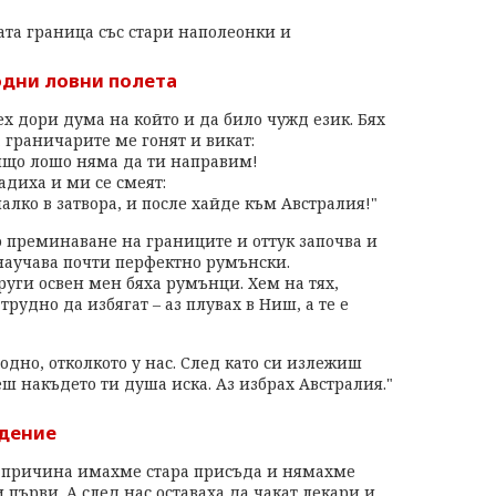
ата граница със стари наполеонки и
дни ловни полета
ех дори дума на който и да било чужд език. Бях
 граничарите ме гонят и викат:
ищо лошо няма да ти направим!
адиха и ми се смеят:
алко в затвора, и после хайде към Австралия!"
о преминаване на границите и оттук започва и
 научава почти перфектно румънски.
други освен мен бяха румънци. Хем на тях,
рудно да избягат – аз плувах в Ниш, а те е
одно, отколкото у нас. След като си излежиш
ш накъдето ти душа иска. Аз избрах Австралия."
юдение
а причина имахме стара присъда и нямахме
 първи. А след нас оставаха да чакат лекари и