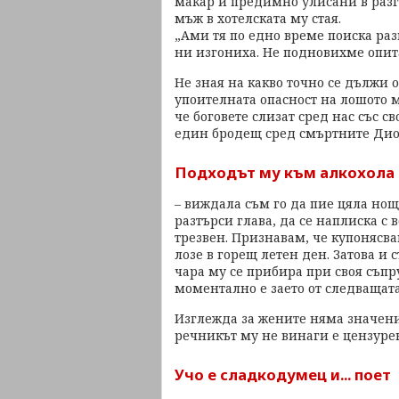
макар и предимно улисани в разг
мъж в хотелската му стая.
„Ами тя по едно време поиска раз
ни изгониха. Не подновихме опита"
Не зная на какво точно се дължи 
упоителната опасност на лошото м
че боговете слизат сред нас със с
един бродещ сред смъртните Дио
Подходът му към алкохола 
– виждала съм го да пие цяла нощ
разтърси глава, да се наплиска с 
трезвен. Признавам, че купонясва
лозе в горещ летен ден. Затова и
чара му се прибира при своя съпру
моментално е заето от следващат
Изглежда за жените няма значение
речникът му не винаги е цензурен.
Учо е сладкодумец и... поет