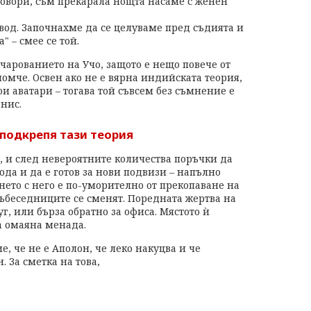
овори, съм прекарала нощта насаме с женен
вод. Започнахме да се целуваме пред съдията и
 – смее се той.
очарованието на Учо, защото е нещо повече от
омче. Освен ако не е вярна индийската теория,
вои аватари – тогава той съвсем без съмнение е
нис.
подкрепя тази теория
, и след невероятните количества поръчки да
вода и да е готов за нови подвизи – напълно
нето с него е по-уморително от прекопаване на
 събеседниците се сменят. Поредната жертва на
г, или бърза обратно за офиса. Мястото ѝ
а омаяна менада.
, че не е Аполон, че леко накуцва и че
 За сметка на това,