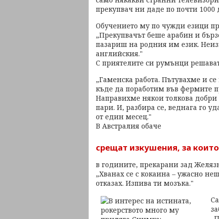
прекупвач ни даде по почти 1000 
Обучението му по чужди езици п
„Прекупвачът беше арабин и бързо 
пазариш на родния им език. Неиз
английския."
С приятелите си румънци решават 
„Гаменска работа. Пътувахме и се
къде да поработим във фермите пр
Направихме някои толкова добри у
пари. И, разбира се, веднага го у
от един месец."
В Австралия обаче
срещат изкушения, за които
в годините, прекарани зад Желязн
„Хванах се с кокаина – ужасно нещ
отказах. Изпива ти мозъка."
Са
за
„П