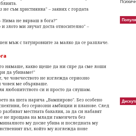
блията.
з не съм християнка" – заявих с гордата
 – Нима не вярваш в бога?"
Попул
 и злото ми звучат доста относително" –
ен мъж с татуировките за малко да се разплаче.
ога
о го нямаше, какво щеше да ни спре да сме лоши
ри да убиваме!"
, че човечеството не изглежда сериозно
и човек ме объркваше.
ля любопитството си и просто да слушам.
което на шега нарича „Вампирово". Без особено
Дискут
спективи, без сериозни амбиции и планове. След
разбиват местната бакалия, за да си набавят
че не прощава на млади гаменчета без
иминалното му досие убива и последната му
нственият път, който му изглежда поне