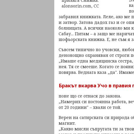
ка
по
забравил книжката. Леле, ако ме 
и затвор. Затова дадох газ и се оп
болницата. А всички наоколо ми ка
Сабау... Питам – а защо ме наричат
шофьорската книжка. Е, не съм я з
Съвсем типично по учовски, любов
денонощно охраняван от строги п
„Имаше една медицинска сестра, о
нея. Тя се смееше. Когато се появ
повярва. Веднага каза „да". Имам
Бракът вкарва Учо в правия 
поне що се отнася до закона.
„Намерих си постоянна работа, веч
от 20 години" – хвали се той.
Верен на сатирската си природа 
магнит.
„Какво мисли съпругата ти за твои