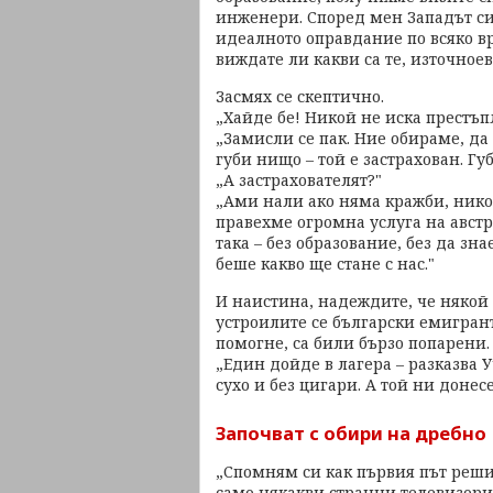
инженери. Според мен Западът с
идеалното оправдание по всяко вр
виждате ли какви са те, източное
Засмях се скептично.
„Хайде бе! Никой не иска престъп
„Замисли се пак. Ние обираме, да
губи нищо – той е застрахован. Гу
„А застрахователят?"
„Ами нали ако няма кражби, нико
правехме огромна услуга на авст
така – без образование, без да зна
беше какво ще стане с нас."
И наистина, надеждите, че някой 
устроилите се български емигран
помогне, са били бързо попарени.
„Един дойде в лагера – разказва У
сухо и без цигари. А той ни донесе
Започват с обири на дребно
„Спомням си как първия път реши
само някакви странни телевизори,