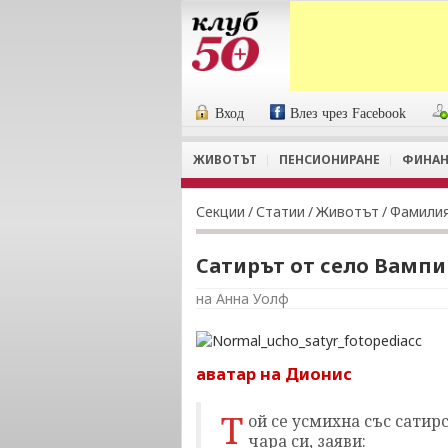
Вход
Влез чрез Facebook
ЖИВОТЪТ
ПЕНСИОНИРАНЕ
ФИНАН
Секции
/
Статии
/
Животът
/
Фамили
Сатирът от село Вамп
на Анна Уолф
аватар на Дионис
Т
ой се усмихна със сатир
чара си, заяви: