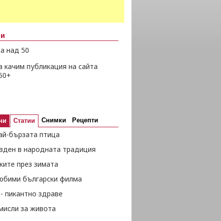
ни
а над 50
а качим публикация на сайта
50+
Снимки
Рецепти
ни
Статии
ай-бързата птица
вден в народната традиция
жите през зимата
любими български филма
- пикантно здраве
мисли за живота