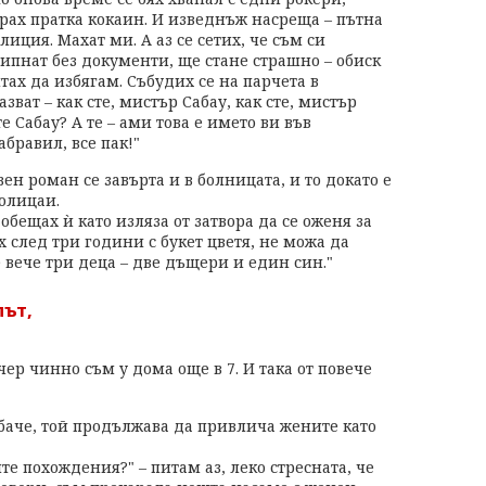
рах пратка кокаин. И изведнъж насреща – пътна
лиция. Махат ми. А аз се сетих, че съм си
пипнат без документи, ще стане страшно – обиск
итах да избягам. Събудих се на парчета в
зват – как сте, мистър Сабау, как сте, мистър
е Сабау? А те – ами това е името ви във
абравил, все пак!"
ен роман се завърта и в болницата, и то докато е
олицаи.
бещах ѝ като изляза от затвора да се оженя за
их след три години с букет цветя, не можа да
е вече три деца – две дъщери и един син."
път,
ер чинно съм у дома още в 7. И така от повече
обаче, той продължава да привлича жените като
те похождения?" – питам аз, леко стресната, че