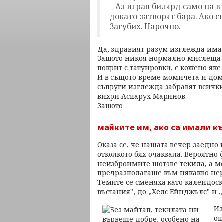
– Аз играя билярд само на в
докато затворят бара. Ако 
Загубих. Нарочно.
Да, здравият разум изглежда има 
Защото никоя нормално мислеща ж
покрит с татуировки, с кожено яке
И в същото време момичета и до
съпруги изглежда забравят всички
вихри Аспарух Маринов.
Защото
майките им, ако са имали к
Оказа се, че нашата вечер заедно
отколкото бях очаквала. Вероятно
неизброимите шотове текила, а мо
предразполагаше към някакво не
Темите се сменяха като калейдоск
въстания", до „Хелс Ейнджълс" и 
Из
оп