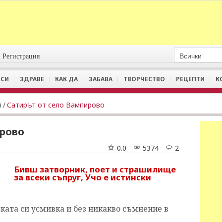
Регистрация
СИ
ЗДРАВЕ
КАК ДА
ЗАБАВА
ТВОРЧЕСТВО
РЕЦЕПТИ
К
я
/
Сатирът от село Вампирово
ирово
0.0
5374
2
Бивш затворник, поет и страшилище
за всеки съпруг, Учо е истински
ската си усмивка и без никакво съмнение в