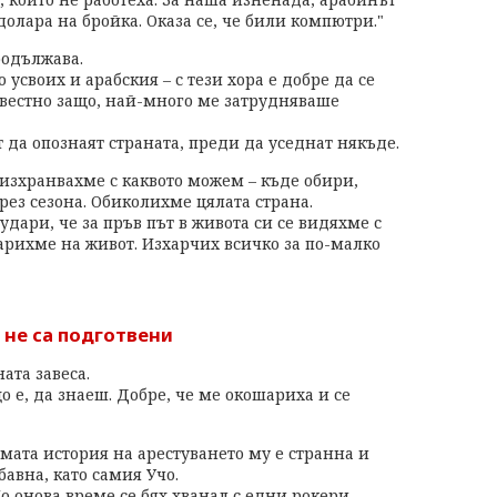
долара на бройка. Оказа се, че били компютри."
родължава.
усвоих и арабския – с тези хора е добре да се
вестно защо, най-много ме затрудняваше
да опознаят страната, преди да уседнат някъде.
 изхранвахме с каквото можем – къде обири,
ез сезона. Обиколихме цялата страна.
дари, че за пръв път в живота си се видяхме с
дарихме на живот. Изхарчих всичко за по-малко
 не са подготвени
ата завеса.
о е, да знаеш. Добре, че ме окошариха и се
мата история на арестуването му е странна и
бавна, като самия Учо.
о онова време се бях хванал с едни рокери,