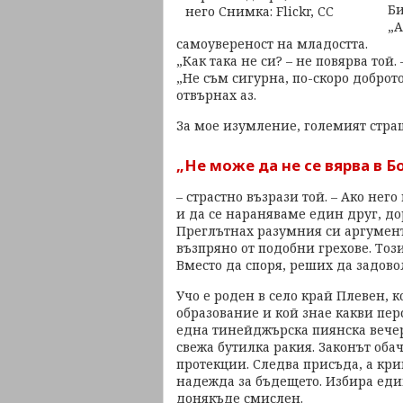
Би
„А
самоувереност на младостта.
„Как така не си? – не повярва той.
„Не съм сигурна, по-скоро доброто
отвърнах аз.
За мое изумление, големият страш
„Не може да не се вярва в Б
– страстно възрази той. – Ако нег
и да се нараняваме един друг, до
Преглътнах разумния си аргумент
възпряно от подобни грехове. Тоз
Вместо да споря, реших да задово
Учо е роден в село край Плевен, 
образование и кой знае какви пер
една тинейджърска пиянска вечер 
свежа бутилка ракия. Законът оба
протекции. Следва присъда, а кр
надежда за бъдещето. Избира еди
донякъде смислен.