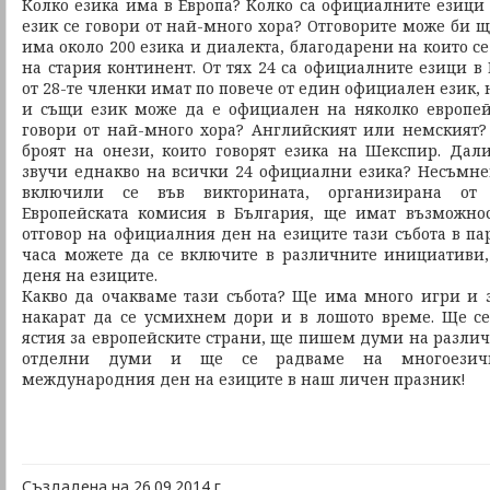
Колко езика има в Европа? Колко са официалните езици 
език се говори от най-много хора? Отговорите може би щ
има около 200 езика и диалекта, благодарени на които с
на стария континент. От тях 24 са официалните езици в
от 28-те членки имат по повече от един официален език, 
и същи език може да е официален на няколко европей
говори от най-много хора? Английският или немският
броят на онези, които говорят езика на Шекспир. Дал
звучи еднакво на всички 24 официални езика? Несъмнен
включили се във викторината, организирана от п
Европейската комисия в България, ще имат възможнос
отговор на официалния ден на езиците тази събота в пар
часа можете да се включите в различните инициативи
деня на езиците.
Какво да очакваме тази събота? Ще има много игри и 
накарат да се усмихнем дори и в лошото време. Ще с
ястия за европейските страни, ще пишем думи на различ
отделни думи и ще се радваме на многоезичи
международния ден на езиците в наш личен празник!
Създадена на 26.09.2014 г.