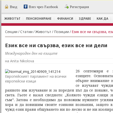
Вход
Влез чрез Facebook
Регистрация
ЖИВОТЪТ
ПЕНСИОНИРАНЕ
ФИНАНСИ
ЗДРАВЕ
КАК ДА
Секции
/
Статии
/
Животът
/
Позиции
/
Език все ни свързва, ез
Език все ни свързва, език все ни дели
Международен ден на езиците
на Anita Nikolova
26 септември е 
езиците. Основнат
Европейският парламент на всички
обърне внимание н
европейски езици
се изучават чужд
ранното им изучаване и за пореден път да се покаже, ч
света. Гьоте е казал следното: „Колкото чужди езици з
съм”. Затова е необходимо да положим нужните усили
хора и да повишим своите езикови познания, защото 
чужд език прави общуването ни по-лесно и не ни изолира