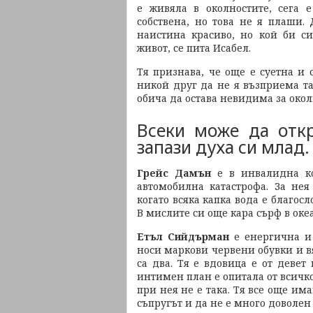
е живяла в околностите, сега 
собствена, но това не я плаши.
наистина красиво, но кой би с
живот, се пита Исабел.
Тя признава, че още е суетна и 
никой друг да не я възприема та
обича да остава невидима за окол
Всеки може да откр
запази духа си млад.
Грейс Дамън
е в инвалидна ко
автомобилна катастрофа. За не
когато всяка капка вода е благосл
В мислите си още кара сърф в оке
Етъл Сийдърман
е енергична и 
носи маркови червени обувки и вя
са два. Тя е вдовица е от девет
интимен план е опитала от всичко
при нея не е така. Тя все още и
съпругът и да не е много доволен 