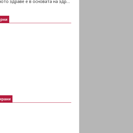
Психичното здраве е в основата на здравето изобщо
ярни
ирани