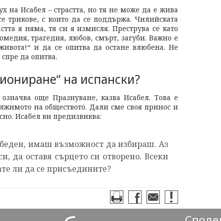
х на Исабел – страстта, но тя не може да е жива
се трикове, с които да се поддържа. Чилийската
астта я няма, тя си я измисля. Преструва се като
комедия, трагедия, любов, смърт, загуби. Важно е
живота!“ и да се опитва да остане влюбена. Не
 спре да опитва.
сиониране“ на испански?
ова означва още Празнуване, казва Исабел. Това е
лжимото на обществото. Дали сме своя принос и
сно. Исабел ви предизвиква:
 беден, имаш възможност да избираш. Аз
си, да оставя сърцето си отворено. Всеки
ате ли да се присъедините?
Сподел