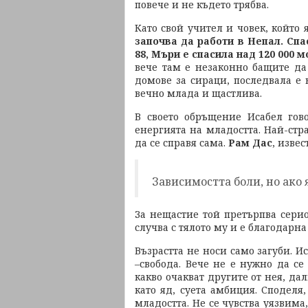
повече и не където трябва.
Като свой учител и човек, който 
започва да работи в Непал. Сп
88, Мъри е спасила над 120 000 
вече там е незаконно бащите да
домове за сираци, последвала е 
вечно млада и щастлива.
В своето обръщение Исабел гово
енергията на младостта. Най-стра
да се справя сама.
Рам Дас
, изве
Зависимостта боли, но ако
За нещастие той претърпва сери
случва с тялото му и е благодарна 
Възрастта не носи само загуби. И
–свобода. Вече не е нужно да се 
какво очакват другите от нея, да
като яд, суета амбиция. Споделя,
младостта. Не се чувства уязвима,