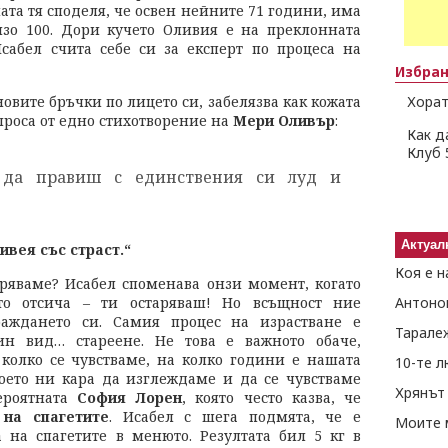
мата тя споделя, че освен нейните 71 години, има
зо 100. Дори кучето Оливия е на преклонната
Исабел счита себе си за експерт по процеса на
Избра
овите бръчки по лицето си, забелязва как кожата
Хорат
ъпроса от едно стихотворение на
Мери Оливър
:
Как д
Клуб 
да правиш с единствения си луд и
Актуал
ивея със страст.“
Коя е н
аряваме? Исабел споменава онзи момент, когато
то отсича – ти остаряваш! Но всъщност ние
Антоно
аждането си. Самия процес на израстване е
Тарале
ин вид… стареене. Не това е важното обаче,
 колко се чувстваме, на колко години е нашата
10-те 
което ни кара да изглеждаме и да се чувстваме
Хрянът 
ероятната
София Лорен
, която често казва, че
на спагетите
. Исабел с шега подмята, че е
Моите 
а на спагетите в менюто. Резултата бил 5 кг в