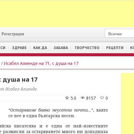
Регистрация
СИ
ЗДРАВЕ
КАК ДА
ЗАБАВА
ТВОРЧЕСТВО
РЕЦЕПТИ
К
и
/
Исабел Алиенде на 71, с душа на 17
с душа на 17
от Исабел Алиенде
5.0
8157
0
“Oстаряваме бавно неусетно почти…“
, както
се пее в една българска песен.
ска писателка и е една от най-известните
 размисли за остаряването много ни допаднаха