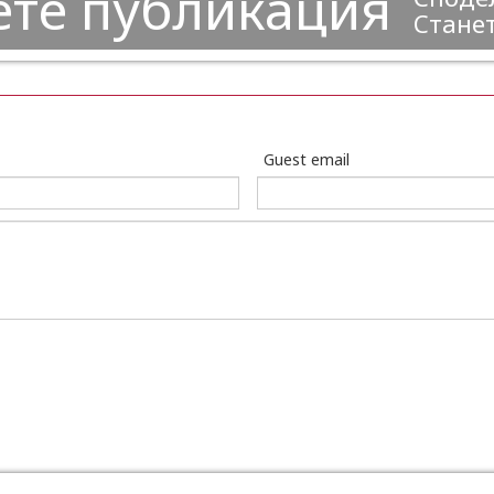
ете публикация
Станет
Guest email