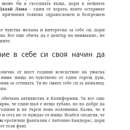
е може би в съседната къща, дори в нейната
Далай Лама
– един от хората, които остаряват
и причинил толкова здравословен и безгрешен
се чувства желана и интересна за себе си, дори
ка. Все още обича да е център на внимание, не
ните.
ие в себе си своя начин да
личка от шест години вследствие на ужасна
я няма нищо по-чувствено от един горещ душ,
овия за сетивата. Тя не смята себе си за инвалид.
ана.
обичана активистка в Калифорния. Тя все още
рва, че един шал е нещо хубаво, но по-добре да
 години и не търси нова половинка. Казва, че в
 и сега не се нуждае от нищо. Исабел споделя, че
мам еротични фантазии с Антонио Бандерас, дори
от този факт.