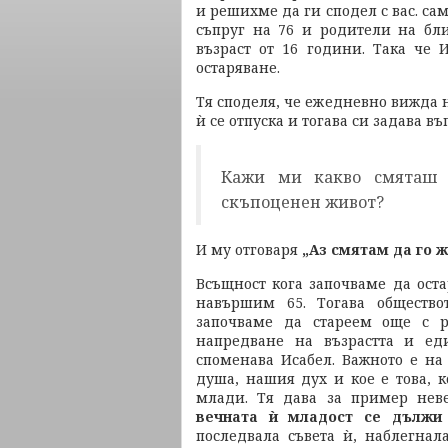
и решихме да ги сподел с вас. са
съпруг на 76 и родители на бли
възраст от 16 години. Така че 
остаряване.
Тя споделя, че ежедневно вижда н
ѝ се отпуска и тогава си задава в
Кажи ми какво смяташ 
скъпоценен живот?
И му отговаря
„Аз смятам да го ж
Всъщност кога започваме да ост
навършим 65. Тогава общество
започваме да стареем още с р
напредване на възрастта и ед
споменава Исабел. Важното е на
душа, нашия дух и кое е това, 
млади. Тя дава за пример нев
вечната ѝ младост се дължи 
последвала съвета ѝ, наблегнал