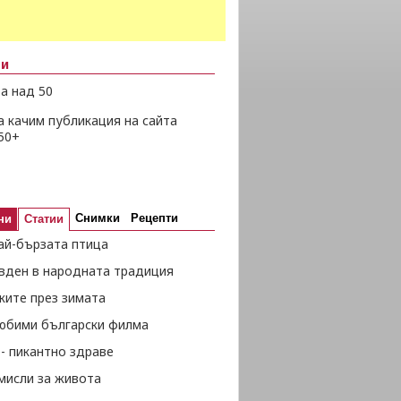
ни
а над 50
а качим публикация на сайта
50+
Снимки
Рецепти
ни
Статии
ай-бързата птица
вден в народната традиция
жите през зимата
любими български филма
- пикантно здраве
мисли за живота