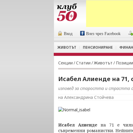
Вход
Влез чрез Facebook
ЖИВОТЪТ
ПЕНСИОНИРАНЕ
ФИНАН
Секции
/
Статии
/
Животът
/
Позици
Исабел Алиенде на 71, 
изповед за старостта и страстта 
на Александрина Стойчева
Исабел Алиенде
на 71 е чилий
съвременни романистки. Нейните