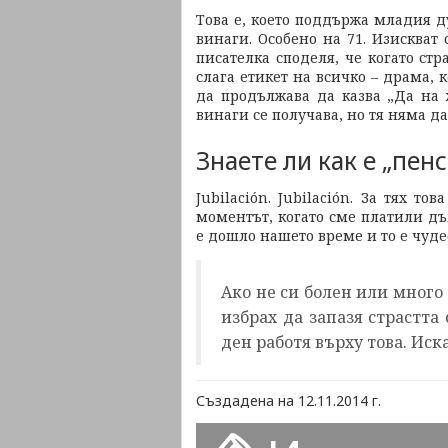
Това е, което поддържа младия ду
винаги. Особено на 71. Изискват 
писателка споделя, че когато стр
слага етикет на всичко – драма, 
да продължава да казва „Да на 
винаги се получава, но тя няма да
Знаете ли как е „пен
Jubilación. Jubilación. За тях т
моментът, когато сме платили дъ
е дошло нашето време и то е чуде
Ако не си болен или много
избрах да запазя страстта 
ден работя върху това. Иск
Създадена на 12.11.2014 г.