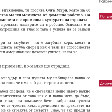
я вдъхновява, тя посочва
Олга Мъри
, която
на 60
асява малки момичета от домашно робство. На
Попул
момичета и е променила културата на страната
–
 продават дъщерите си в робство. Основала е и
вътрешния си глас и така е успяла да се запази
ри за загубите – тя е загубила хора, места и
шната загуба според нея е тази на способността
стен американски доховен учител, казва че
 я приемеш, по-малко ще страдаш.
озен удър и сега душата му наблюдава какво се
на това, че има кой да се грижи за него.
Дискут
сабел споделя, че е спечелила нещо нмого важно
притеснява от това коя е и каква иска да бъде,
ли се харесва намъжете. Вече е забравила чувства
 че се чуества лека, пречистена от греховете на
 не се страхува от смъртта. Знае, че ако преди тя