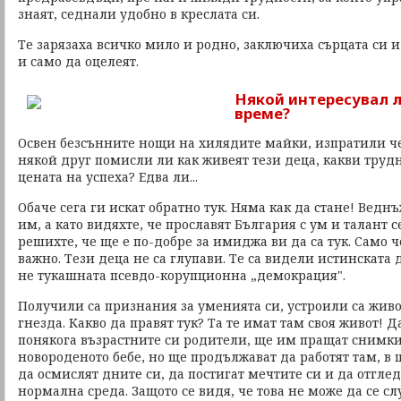
знаят, седнали удобно в креслата си.
Те зарязаха всичко мило и родно, заключиха сърцата си 
и само да оцелеят.
Някой интересувал ли
време?
Освен безсънните нощи на хилядите майки, изпратили чед
някой друг помисли ли как живеят тези деца, какви трудн
цената на успеха? Едва ли...
Обаче сега ги искат обратно тук. Няма как да стане! Ведн
им, а като видяхте, че прославят България с ум и талант се
решихте, че ще е по-добре за имиджа ви да са тук. Само 
важно. Тези деца не са глупави. Те са видели истинската 
не тукашната псевдо-корупционна „демокрация".
Получили са признания за уменията си, устроили са живо
гнезда. Какво да правят тук? Та те имат там своя живот! Д
понякога възрастните си родители, ще им пращат снимки
новороденото бебе, но ще продължават да работят там, в 
да осмислят дните си, да постигат мечтите си и да отглед
нормална среда. Защото се видя, че това не може да се сл