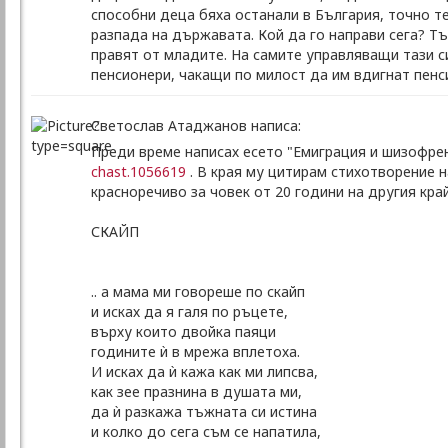
способни деца бяха останали в България, точно те
разпада на държавата. Кой да го направи сега? Т
правят от младите. На самите управляващи тази си
пенсионери, чакащи по милост да им вдигнат пенси
Светослав Атаджанов написа:
Преди време написах есето "Емиграция и шизофре
chast.1056619
. В края му цитирам стихотворение 
красноречиво за човек от 20 години на другия край
СКАЙП
‎.. а мама ми говореше по скайп
и исках да я галя по ръцете,
върху които двойка паяци
годините ѝ в мрежа вплетоха.
И исках да ѝ кажа как ми липсва,
как зее празнина в душата ми,
да ѝ разкажа тъжната си истина
и колко до сега съм се напатила,