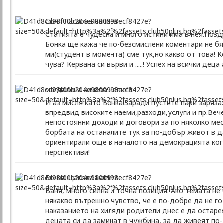
Соня Ласкова написа:
Статията е чудесна и много истини има в нея.Поз
Бонка ще кажа че по-безсмислени коментари не бях
ми(студент в момента) сме тук,но какво от това! К
чува? Кервана си върви и .....! Успех на всички деца 
магдалена хинева написа:
И аз мисля като Бонка!Заради пустите пари заряз
впредвид високите наеми,разходи,услуги и пр.Вече
непостоянни доходи и договори за по няколко месе
борбата на останалите тук за по-добър живот в да
ориентирали още в началото на демокрацията кога
перспективи!
Бонка Цакова написа:
Ваня, много силна и точна позиция. Ако темата н
някакво вътрешно чувство, че е по-добре да не го
наказанието на хиляди родители днес е да остаре
децата си да заминат в чужбина, за да живеят по-