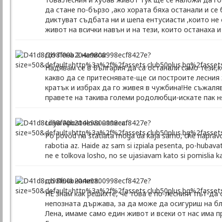
да стане по-бързо ,ако хората бяха останали и се
диктуват съдбата ни и шепа ентусиасти ,които не 
живот на всички навън и на тези, които останаха 
До Лена 2 написа:
Надявам се в България да са останали само тези,к
какво да се притеснявате-ще си построите лесния
кратък и избрах да го живея в чужбина!Не съжаля
правете на такива големи родолюбци-искате пак н
Liliya Apostolova написа:
Po povod na statiata moga da kaja samo, che napravo
rabotia az. Haide az sam si izpiala pesenta, po-hubava
ne e tolkova losho, no se ujasiavam kato si pomislia k
до Лена написа:
НЕ знам как решихте, че това е по-лесният път-да
непозната държава, за да може да осигуриш на бл
Лена, имаме само един живот и всеки от нас има 