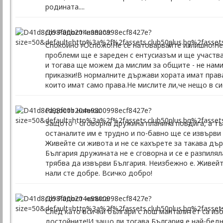
родината....
До Радост! написа:
Спокойно гОспожо!Не се натоварвайте излишно!Не
проблеми ще е зареден с ентусиазъм и ще участв
и тогава ще можем да мислим за общите - не нами
приказки!В нормалните държави хората имат прав
които имат само права.Не мислите ли,че нещо в си
Радостт написа:
Защото - Сговорна дружина планина повдига, а тъй
останалите им е трудно и по-бавно ще се извърви
Живейте си живота и не се кахърете за такава дъ
България дружината не е сговорна и се е разпилял
трябва да извърви България. Неизбежно е. Живейт
нали сте добре. Всичко добро!
До Радост написа:
След като всички българи с лош манталитет са изб
достойните!И защо ли тогава България е най-бед