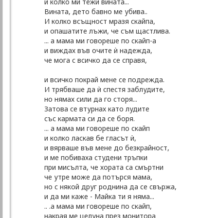
и колко ми тежи вината...
Вината, дето бавно ме убива..
И колко всъщност мразя скайпа,
и опашатите лъжи, че съм щастлива.
... а мама ми говореше по скайп-а
и виждах във очите ѝ надежда,
че мога с всичко да се справя,
и всичко покрай мене се подрежда.
И трябваше да ѝ спестя заблудите,
но нямах сили да го сторя...
Затова се втурнах като лудите
със кармата си да се боря.
... а мама ми говореше по скайп
и колко ласкав бе гласът ѝ,
и вярваше във мене до безкрайност,
и ме побиваха студени тръпки
при мисълта, че хората са смъртни
че утре може да потърся мама,
но с някой друг роднина да се свържа,
и да ми каже - Майка ти я няма...
.. .а мама ми говореше по скайп,
накрая ме целуна през монитора