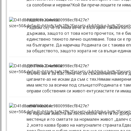
са озлобени и нервни?Кой Ви пречи-лошите ги ням
Радостт написа:
Радвам се, че ги няма вече в България такива като
държава, защото от това което прочетох, тя е бил
единствено тяхното лично оцеляване. Това си е пр
на българите. Да наричаш Родината си с такива еп
за обществото, защото хората не са вълци-единаци
До Лена 2 написа:
Mъчно ми е за Вас Лена-но за съжаление не мога 
циганите-аз не искам да съм с тях.Нямам намерени
има място за всички под слънцето!Родината е там
оправи собствения си живот-ентусиастите ги има
лена написа:
Не наричам живота ви лесен.Моля четете по-добре
местенце и го смятате за нормален живот ,далеч 
2 ,която казва браво на напусналите страната.Ед
това.Лесния и хубав живот тук ще се наложи да 