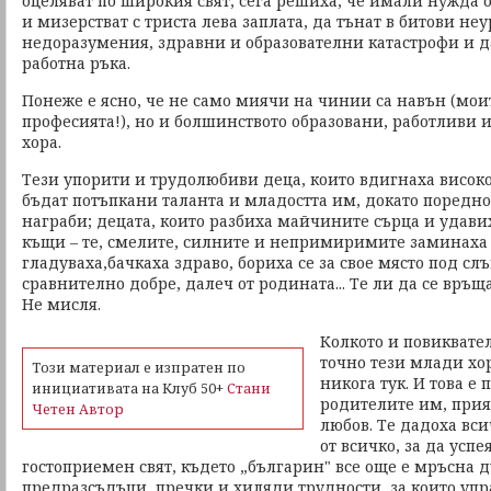
оцеляват по широкия свят, сега решиха, че имали нужда от 
и мизерстват с триста лева заплата, да тънат в битови н
недоразумения, здравни и образователни катастрофи и 
работна ръка.
Понеже е ясно, че не само миячи на чинии са навън (мо
професията!), но и болшинството образовани, работливи
хора.
Тези упорити и трудолюбиви деца, които вдигнаха високо
бъдат потъпкани таланта и младостта им, докато поредно
награби; децата, които разбиха майчините сърца и удави
къщи – те, смелите, силните и непримиримите заминаха
гладуваха,бачкаха здраво, бориха се за свое място под слъ
сравнително добре, далеч от родината... Те ли да се връщ
Не мисля.
Колкото и повиквате
точно тези млади хо
Този материал е изпратен по
никога тук. И това е
инициативата на Клуб 50+
Стани
родителите им, прия
Четен Автор
любов. Те дадоха вси
от всичко, за да успе
гостоприемен свят, където „българин" все още е мръсна д
предразсъдъци, пречки и хиляди трудности, за които уп