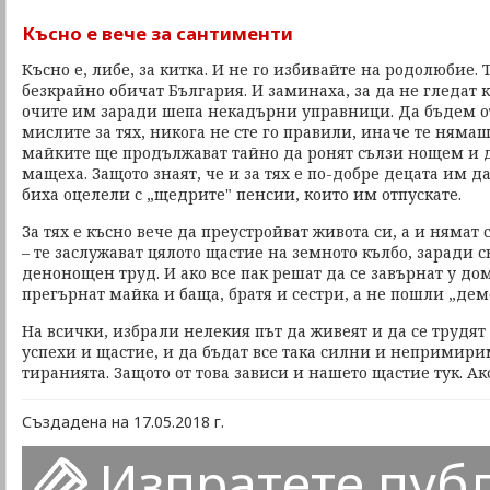
Късно е вече за сантименти
Късно е, либе, за китка. И не го избивайте на родолюбие.
безкрайно обичат България. И заминаха, за да не гледат к
очите им заради шепа некадърни управници. Да бъдем о
мислите за тях, никога не сте го правили, иначе те нямаш
майките ще продължават тайно да ронят сълзи нощем и 
мащеха. Защото знаят, че и за тях е по-добре децата им д
биха оцелели с „щедрите" пенсии, които им отпускате.
За тях е късно вече да преустройват живота си, а и нямат 
– те заслужават цялото щастие на земното кълбо, заради с
денонощен труд. И ако все пак решат да се завърнат у дома
прегърнат майка и баща, братя и сестри, а не пошли „дем
На всички, избрали нелекия път да живеят и да се трудя
успехи и щастие, и да бъдат все така силни и непримир
тиранията. Защото от това зависи и нашето щастие тук. Ако
Създадена на 17.05.2018 г.
Изпратете пуб