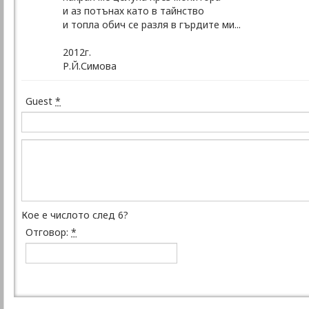
и аз потънах като в тайнство
и топла обич се разля в гърдите ми...
2012г.
Р.Й.Симова
Guest
*
Кое е числото след 6?
Отговор:
*