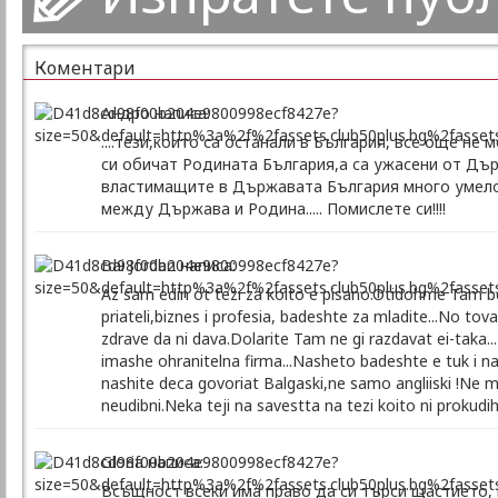
Коментари
Андро написа:
....тези,които са останали в България, все още не
си обичат Родината България,а са ужасени от Дърв
властимащите в Държавата България много умело 
между Държава и Родина..... Помислете си!!!!
Bai Jordan написа:
Az sam edin ot tezi za koito e pisano.Otidohme Tam be
priateli,biznes i profesia, badeshte za mladite...No t
zdrave da ni dava.Dolarite Tam ne gi razdavat ei-taka..
imashe ohranitelna firma...Nasheto badeshte e tuk i n
nashite deca govoriat Balgaski,ne samo angliiski !N
neudibni.Neka teji na savestta na tezi koito ni prokudih
Gloria написа:
Всъщност всеки има право да си търси щастието, 