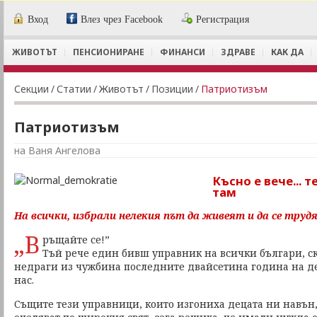
Вход
Влез чрез Facebook
Регистрация
ЖИВОТЪТ
ПЕНСИОНИРАНЕ
ФИНАНСИ
ЗДРАВЕ
КАК ДА
Секции
/
Статии
/
Животът
/
Позиции
/
Патриотизъм
Патриотизъм
на Ваня Ангелова
Късно е вече... 
там
На всички, избрали нелекия път да живеят и да се тру
„В
ръщайте се!”
Тъй рече един бивш управник на всички българи, 
недраги из чужбина последните двайсетина година на д
нас.
Същите тези управници, които изгониха децата ни навън, 