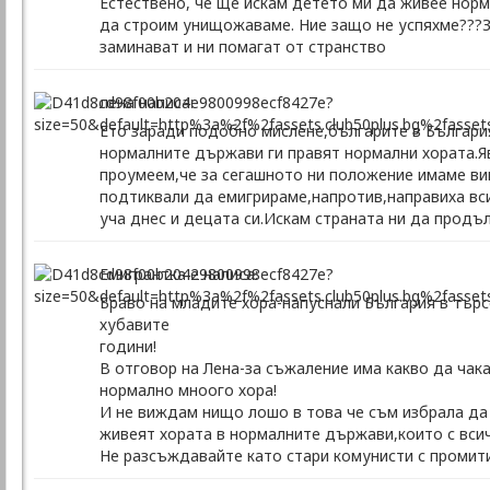
Естествено, че ще искам детето ми да живее норм
да строим унищожаваме. Ние защо не успяхме???З
заминават и ни помагат от странство
лена написа:
Ето заради подобно мислене,българите в България
нормалните държави ги правят нормални хората.Я
проумеем,че за сегашното ни положение имаме вин
подтиквали да емигрираме,напротив,направиха вс
уча днес и децата си.Искам страната ни да продъ
Емигрантка 2 написа:
Браво на младите хора-напуснали България в тър
хубавите
години!
В отговор на Лена-за съжаление има какво да чака
нормално мноого хора!
И не виждам нищо лошо в това че съм избрала да 
живеят хората в нормалните държави,които с всич
Не разсъждавайте като стари комунисти с промити