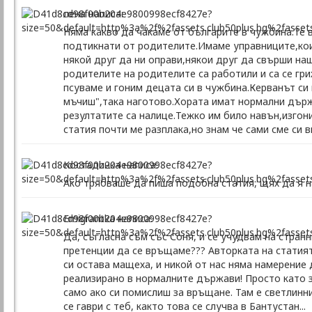
лена написа:
Няма какво да чакаме от българите в чужбина.Те в
подтикнати от родителите.Имаме управниците,кои
някой друг да ни оправи,някои друг да свърши н
родителите на родителите са работили и са се г
псуваме и гоним децата си в чужбина.Керванът си 
мъчиш",така наготово.Хората имат нормални държа
резултатите са налице.Тежко им било навън,изгони
статия почти ме разплака,но знам че сами сме си 
Костадинка написа:
Ако трябваше да пиша подобна статия, щях да я на
Emigrantka написа:
Да, съгласна съм със Соня, и се учудвам на стран
претенции да се връщаме??? Авторката на статият
си остава мащеха, и никой от нас няма намерение 
реализирано в нормалните държави! Просто като з
само ако си помислиш за връщане. Там е светлинни
се гаври с теб, както това се случва в Бантустан...