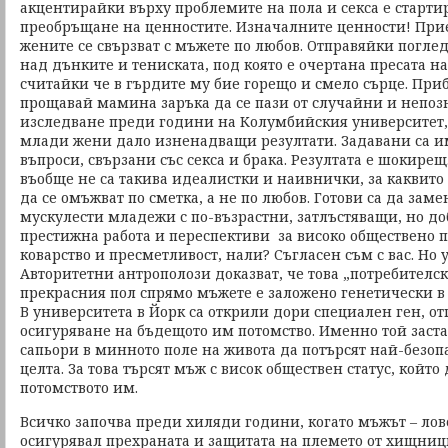
акцентирайки върху проблемите на пола и секса е старти
преобръщане на ценностите. Изначалните ценности! Приет
жените се свързват с мъжете по любов. Отправяйки погле
над дънките и тениската, под която е очертана пресата н
считайки че в гърдите му бие горещо и смело сърце. Приб
прощавай мамина заръка да се пази от случайни и непо
изследване преди години на Колумбийския университет,
млади жени дало изненадващи резултати. Задавани са 
въпроси, свързани със секса и брака. Резултата е шокирещ.
въобще не са такива идеалистки и наивнички, за каквито 
да се омъжват по сметка, а не по любов. Готови са да зам
мускулести младежи с по-възрастни, затлъстяващи, но д
престижна работа и переспективи за високо обществено 
коварство и пресметливост, нали? Съгласен съм с вас. Но 
Авторитетни антрополози доказват, че това „потребителс
прекрасния пол спрямо мъжете е заложено генетически в
В университета в Йорк са открили дори специален ген, от
осигуряване на бъдещото им потомство. Именно той заста
сапьори в минното поле на живота да потърсят най-безо
целта. За това търсят мъж с висок обществен статус, койт
потомството им.
Всичко започва преди хиляди години, когато мъжът – лов
осигурявал прехраната и защитата на племето от хищници