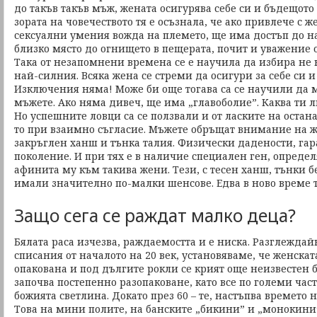
до такъв такъв мъж, жената осигурява себе си и бъдещото
зората на човечеството тя е осъзнала, че ако привлече с 
сексуални умения вожда на племето, ще има достъп до н
близко място до огнището в пещерата, почит и уважение о
Така от незапомнени времена се е научила да избира не 
най-силния. Всяка жена се стреми да осигури за себе си и
Изключения няма! Може би още тогава са се научили да 
мъжете. Ако няма дивеч, ще има „главоболие”. Каква ти 
Но успешните ловци са се ползвали и от ласките на остан
то при взаимно съгласие. Мъжете обръщат внимание на ж
закръглен ханш и тънка талия. Физически дадености, га
поколение. И при тях е в наличие специален ген, опреде
афинита му към такива жени. Тези, с тесен ханш, тънки 
имали значително по-малки шенсове. Едва в ново време т
Защо сега се раждат малко деца?
Бялата раса изчезва, раждаемостта и е ниска. Разглежда
списания от началото на 20 век, установяваме, че женскат
опакована и под дългите рокли се крият още неизвестен б
започва постепенно разопаковане, като все по големи час
божията светлина. Докато през 60 – те, настъпва времето 
Това на мини полите, на банските „бикини” и „монокини