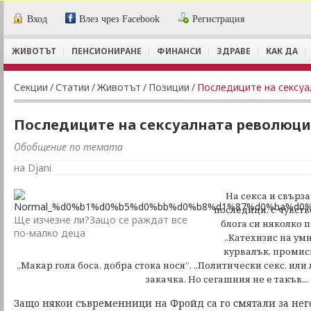
Вход
Влез чрез Facebook
Регистрация
ЖИВОТЪТ
ПЕНСИОНИРАНЕ
ФИНАНСИ
ЗДРАВЕ
КАК ДА
Секции
/
Статии
/
Животът
/
Позиции
/
Последиците на сексуа
Последиците на сексуалната революция
Обобщение по темата
на Djani
На секса и свърз
последици, с чувств
Ще изчезне ли?Защо се раждат все
блога си няколко 
по-малко деца
„Катехизис на ум
курвалък, промиск
„Макар гола боса, добра стока нося”, „Политически секс, или 
закачка. Но сегашния не е такъв...
Защо някои съвременници на Фройд са го смятали за него