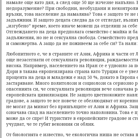
намале още като дял, а след още 50 ще изчезне напълно. Н
недоразумение? При свободни, необуздани и неконтрол
връзки, това население да намалява? Това е защото те не
задължния. И защото децата следва да се отгледат, възпита
„изгубено” време, което иначе можеш да отделиш за себе 
Отглеждането на деца предполага семейство с майка и ба
задължения, но не и сексуална свобода. Семейството пре
и саможертва. А защо да не поживеем за себе си? Та нали 
Любопитното е, че в страните от Азия, Африка и части от 
още незасегнати от сексуалната революция, раждаемостта 
висока. Например, населението на Иран се е удвоило за 
Дори в такава европеизирана страна като Турция се е увел
процента на деца и младежи е над 50 %, докато в Европа
застаряване. Много политолози и социолози са сериозно 
опасенията си, че сексуалната революция вече означава
европейската цивилизация. Не защото цветнокожите навл
градове, а защото те все повече се обезлюдяват от коренн
не могат да минат без пришълците от Азия и Африка. Защо
означава спад на населението точно наполовина. Това е п
може да се спре! И туристите в европейските градове и ст
учудват, че те губят вековния си облик.
От биологията е известно, че екологична ниша не остава 