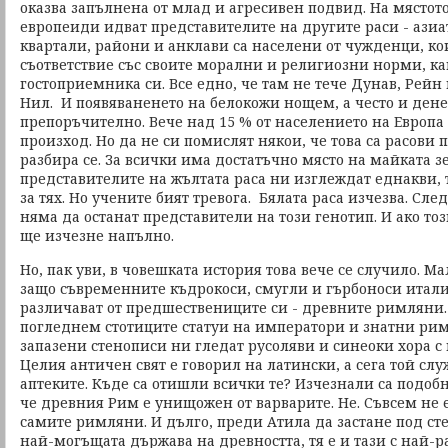
оказва запълнена от млад и агресивен подвид. На мястот
европеиди идват представителите на другите раси - ази
квартали, райони и анклави са населени от чужденци, ко
съответствие със своите морални и религиозни норми, ка
гостоприемника си. Все едно, че там не тече Дунав, Рейн 
Нил. И появяваненето на белокожи нощем, а често и ден
препоръчително. Вече над 15 % от населението на Европа
произход. Но да не си помислят някои, че това са расови
разбира се. За всички има достатъчно място на майката з
представителите на жълтата раса ни изглеждат еднакви,
за тях. Но учените бият тревога. Бялата раса изчезва. Сле
няма да останат представители на този генотип. И ако този
ще изчезне напълно.
Но, пак уви, в човешката история това вече се случило. Ма
защо съвременните къдрокоси, смугли и гърбоноси итали
различават от предшествениците си - древните римляни.
погледнем стотиците статуи на императори и знатни римл
запазени стенописи ни гледат русоляви и синеоки хора с
Целия античен свят е говорил на латински, а сега той слу
аптеките. Къде са отишли всички те? Изчезнали са подобн
че древния Рим е унищожен от варварите. Не. Съвсем не е
самите римляни. И дълго, преди Атила да застане под ст
най-могъщата държава на древността, тя е и тази с най-р