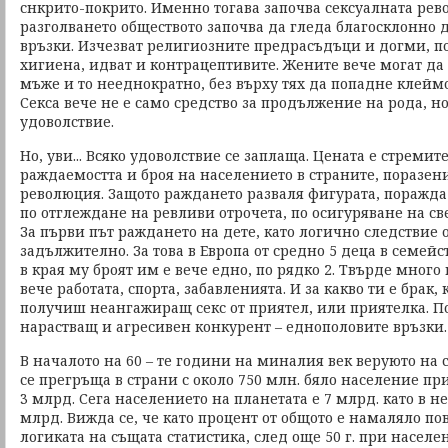
снкрито-покрито. Именно тогава започва сексуалната рев
разголването обществото започва да гледа благосклонно
връзки. Изчезват религиозните предрасъдъци и догми, по
хигиена, идват и контрацептивите. Жените вече могат да
мъже и то нееднократно, без върху тях да попадне клейм
Секса вече не е само средство за продължение на рода, н
удоволствие.
Но, уви... Всяко удоволствие се заплаща. Цената е стремит
раждаемостта и броя на населението в страните, поразени
революция. Защото раждането разваля фигурата, поражд
по отглеждане на ревливи отрочета, по осигуряване на св
За първи път раждането на дете, като логично следствие о
задължително. За това в Европа от средно 5 деца в семейст
в края му броят им е вече едно, по рядко 2. Твърде мног
вече работата, спорта, забавленията. И за какво ти е брак,
получиш неангажиращ секс от приятел, или приятелка. П
нарастващ и агресивен конкурент – еднополовите връзки.
В началото на 60 – те години на миналия век веруюто на
се прегръща в страни с около 750 млн. бяло население пр
3 млрд. Сега населението на планетата е 7 млрд. като в не
млрд. Вижда се, че като процент от общото е намаляло пов
логиката на същата статистика, след още 50 г. при населе