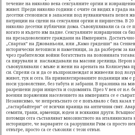
течение на няколко века сексуалните оргии и извращени
живот. Преди няколко години с очите си видях в града н
десетки стенописи в запазени под вулканичната пепел ж
патриции на сцени на сексуални оргии и пиршества. В 20
няколко десетки публични дома. Съвокуплявали са са се 
когато и където им падне. Сексуалните извращения са б
на презадоволените граждани на Империята. Достатъчно 
„Спартак” на Джованьоли, или „Камо грядеши” на Сенкев
исторически летописи и паметници, за да разберем за ка
чрез грабителски войни богатствата на половината тогав
са пирували и наслаждавали на масови зрелища. Нерон и
съвокуплявали с мъже и жени на арената на Колизеума п
си. Спрели са и да се възпроизвеждат и живеели под лозунг
живот, тук и сега. На привилегированите поданици им е 
носи удоволствие, без табута и забрани. В празника на м
разрешени дори инцеста и содомията. През V век от н.е. б
военни поражения населението на империята се е съкрат
Независимо, че непрекъснато се е попълвало с бих казал
„гастарбайтери” от всички краища на античния свят. Авари
семити, траки, арменци, юдеи и всякакви други. Всъщнос
потомци сега съставляват мнозинството на италиянската 
историците, че варварите са разрушили Рим са просто не
отвътре, просто са се съюзили с тези отвън.